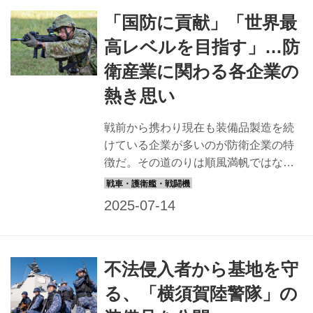
「国防に貢献」「世界最
高レベルを目指す」…防
衛産業に関わる各企業の
熱き思い
戦前から携わり現在も装備品製造を続
けている企業が多いのが防衛企業の特
徴だ。その道のりは順風満帆ではなく
多くの課題を抱えているのも事実。 各
企業はどのような思いで国防の一翼を
担っているのか。自社の製品にかける
熱き想いと誇りについて企業側に話を
聞いてみた。 豊和工業株式会社「国防
不法侵入者から基地を守
に貢献し、国の安全と平和を“まもる”」
2020年から陸上自衛隊に配備された20
る、「横須賀陸警隊」の
式5.56ミリ小銃。64式7.62ミリ小銃、