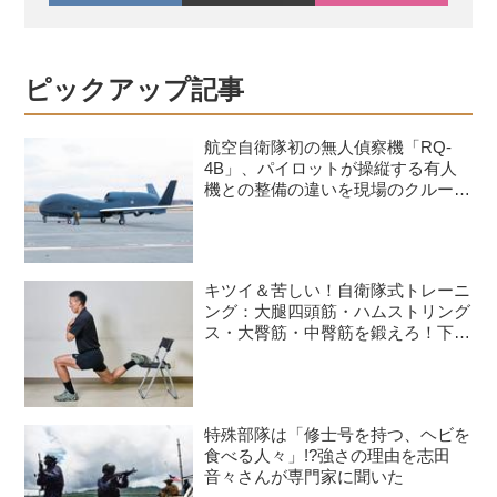
ピックアップ記事
航空自衛隊初の無人偵察機「RQ-
4B」、パイロットが操縦する有人
機との整備の違いを現場のクルーが
語る
キツイ＆苦しい！自衛隊式トレーニ
ング：大腿四頭筋・ハムストリング
ス・大臀筋・中臀筋を鍛えろ！下半
身に負荷をかけるスクワット3種目
特殊部隊は「修士号を持つ、ヘビを
食べる人々」!?強さの理由を志田
音々さんが専門家に聞いた