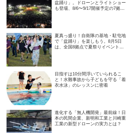
盆踊り」。ドローンとライトショー
も登場、8/6〜9/17開催予定の7拠点
を紹介
夏真っ盛り！自衛隊の基地・駐屯地
で「盆踊り」を楽しもう。8月5日
は、全国8拠点で夏祭りイベントが
開催予定
目指すは10分間浮いていられるこ
と！水難事故から子どもを守る「着
衣水泳」のレッスンに密着
進化する「無人機開発」最前線！日
本の民間企業、新明和工業と川崎重
工業の新型ドローンの実力とは？