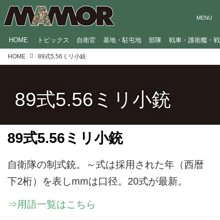
HOME
トピックス
自衛官
基地・駐屯地
部隊
戦車・護衛艦・
HOME
89式5.56ミリ小銃
89式5.56ミリ小銃
89式5.56ミリ小銃
自衛隊の制式銃。～式は採用された年（西暦
下2桁）を表しmmは口径。20式が最新。
⇒用語一覧はこちら