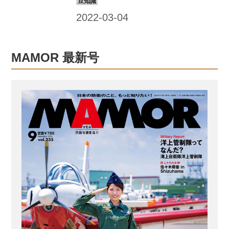
員たちはどのように磨き上げているの
どうやって洗うんだろう？」と疑問に
か？対処掛の掛長（リ...
思った装備品の掃除法を調べてみた。
野外入浴セット2型の掃除：浴槽に水を
張り、掃除に活用 災害派遣時に被災地
MAMOR 最新号
で開設される入浴施設としても活用さ
れる野外入浴セット2型。掃除は浴槽に
水を入れ、おけなどの付属品を洗う。
その後、浴槽の汚れをブラシなどで落
とす。 野外炊具1号（改）の掃除：洗
浄用に専用トレイを携行して掃除する
大型トラックでけん引して使用する移
動式の調理器材、野外炊具1号（改）。
かまどなどは濡らした布などで拭き、
内...