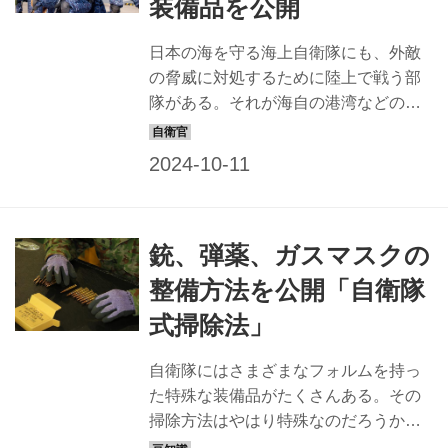
装備品を公開
89式5.56ミリ小銃に続く3代目の国産小
銃で、いずれも国内唯一のメーカーで
日本の海を守る海上自衛隊にも、外敵
ある豊和工業が製造している。 「20式
の脅威に対処するために陸上で戦う部
小銃の開発にあたり、国産の弾薬との
隊がある。それが海自の港湾などの警
適合性や動作の信頼性、耐久性の試験
備を担う陸警隊（りっけいたい）だ。
などを徹底し...
海上自衛隊の横須賀、呉、佐世保、舞
鶴、大湊各地方隊には、それぞれ警備
隊が置かれ、地方総監の指揮監督を受
ける警備隊司令が、各部隊を統括す
銃、弾薬、ガスマスクの
る。陸警隊は警備隊隷下の部隊とな
り、警備対処掛（注）警備犬運用掛、
整備方法を公開「自衛隊
庶務掛、庶務掛で構成されている。 警
式掃除法」
備対処掛（以下、対処掛）では敵との
戦闘に備え、格闘術やガンハンドリン
自衛隊にはさまざまなフォルムを持っ
グ（小火器を使用するときの動作）、
た特殊な装備品がたくさんある。その
といった警備に関わる動作などを
掃除方法はやはり特殊なのだろうか？
日々、訓練している。技術や心得を隊
戦車や航空機、護衛艦など、「これは