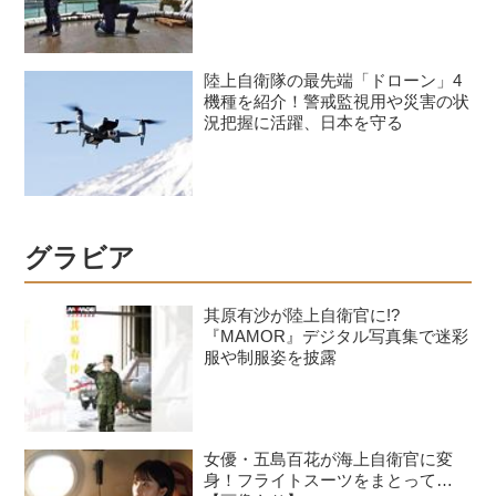
陸上自衛隊の最先端「ドローン」4
機種を紹介！警戒監視用や災害の状
況把握に活躍、日本を守る
グラビア
其原有沙が陸上自衛官に!?
『MAMOR』デジタル写真集で迷彩
服や制服姿を披露
女優・五島百花が海上自衛官に変
身！フライトスーツをまとって…