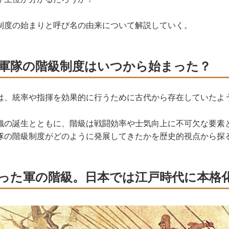
制度の始まりと呼び名の由来について解説していく。
軍隊の階級制度はいつから始まった？
、統率や指揮を効果的に行うために古代から存在していたよ
の誕生とともに、階級は戦闘効率や士気向上に不可欠な要素
隊の階級制度がどのように発展してきたかを歴史的視点から探
った軍の階級。日本では江戸時代に本格