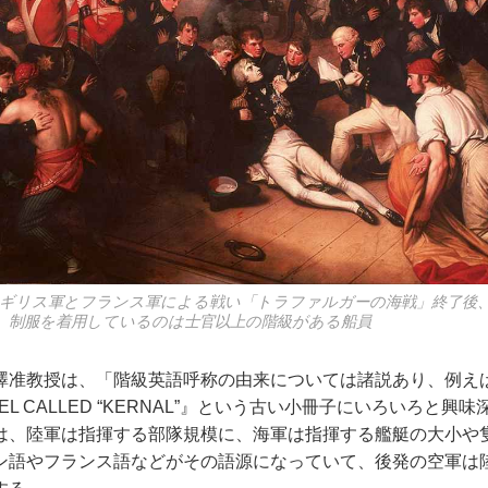
たイギリス軍とフランス軍による戦い「トラファルガーの海戦」終了後
。制服を着用しているのは士官以上の階級がある船員
准教授は、「階級英語呼称の由来については諸説あり、例え
LONEL CALLED “KERNAL”』という古い小冊子にいろいろと
は、陸軍は指揮する部隊規模に、海軍は指揮する艦艇の大小や
ン語やフランス語などがその語源になっていて、後発の空軍は