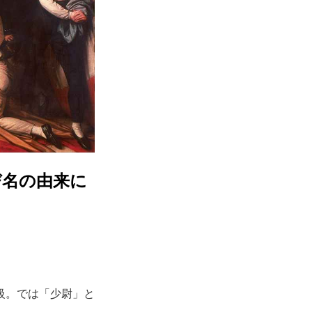
び名の由来に
級。では「少尉」と