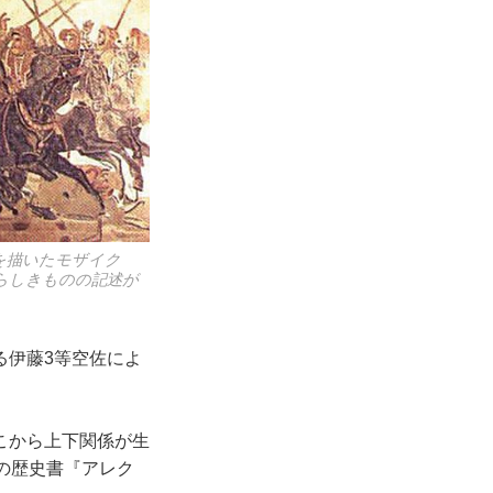
を描いたモザイク
らしきものの記述が
る伊藤3等空佐によ
こから上下関係が生
の歴史書『アレク