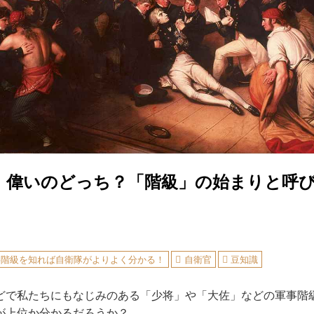
、偉いのどっち？「階級」の始まりと呼
事階級を知れば自衛隊がよりよく分かる！
自衛官
豆知識
で私たちにもなじみのある「少将」や「大佐」などの軍事階
が上位か分かるだろうか？