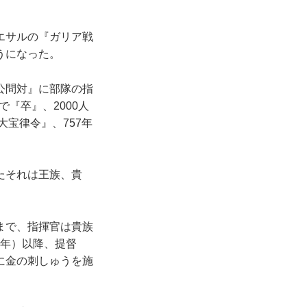
エサルの『ガリア戦
うになった。
公問対』に部隊の指
『卒』、2000人
大宝律令』、757年
たそれは王族、貴
まで、指揮官は貴族
2年）以降、提督
に金の刺しゅうを施