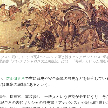
イッソスの戦い」にて10万人のペルシア軍と戦うアレクサンドロス3世
歴史書『アレクサンドロス大王東征記』には、「将兵」といった階級
い。
防衛研究所
で主に戦史や安全保障の歴史などを研究してい
ツは軍隊の編制にあるという。
合、指揮官、重装歩兵、一般兵という役割が必要になり、そ
世紀ごろの古代ギリシャの歴史書『アナバシス』や紀元前4世紀