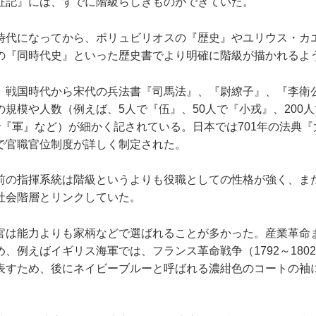
征記』には、すでに階級らしきものができていた。
代になってから、ポリュビリオスの『歴史』やユリウス・カ
の『同時代史』といった歴史書でより明確に階級が描かれるよ
戦国時代から宋代の兵法書『司馬法』、『尉繚子』、『李衛
規模や人数（例えば、5人で『伍』、50人で『小戎』、200人で
『軍』など）が細かく記されている。日本では701年の法典『
で官職官位制度が詳しく制定された。
の指揮系統は階級というよりも役職としての性格が強く、ま
社会階層とリンクしていた。
は能力よりも家柄などで選ばれることが多かった。産業革命
、例えばイギリス海軍では、フランス革命戦争（1792～180
表すため、後にネイビーブルーと呼ばれる濃紺色のコートの袖