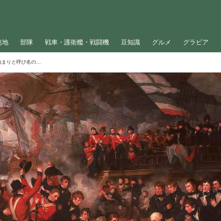
屯地
部隊
戦車・護衛艦・戦闘機
豆知識
グルメ
グラビア
大佐と大尉、偉いのどっち？「階級」の始まりと呼び名の由来について解説