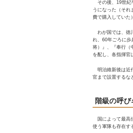
その後、19世紀
うになった（それ
費で購入していた
わが国では、徳川
れ、60年ごろに
将）』、『奉行（
を配し、各指揮官
明治維新後は近代
官まで設置するな
階級の呼び
国によって最高位
使う軍隊も存在す