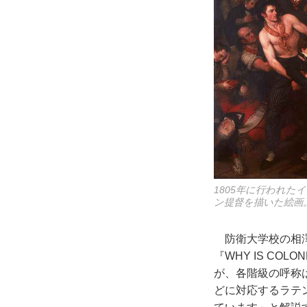
1805年に行われ
ン提督を描いた絵画
防衛大学校の相澤
『WHY IS CO
が、各階級の呼称
どに対応するラテ