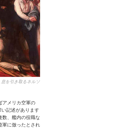
、息を引き取るネルソ
ばアメリカ空軍の
興味深い記述があります
隻数、艦内の役職な
陸軍に倣ったとされ