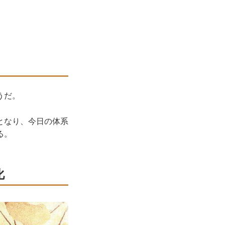
うだ。
となり、今日の体系
る。
化