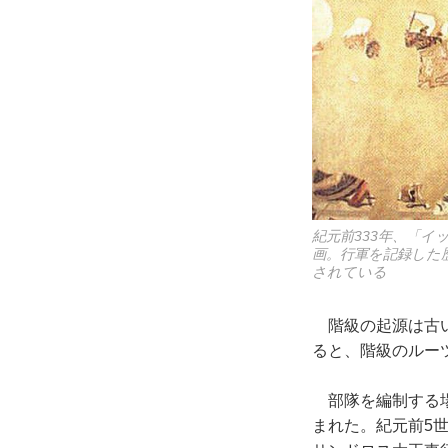
紀元前333年、「
画。行軍を記録した
されている
階級の起源は古
ると、階級のルー
部隊を編制する場
まれた。紀元前5