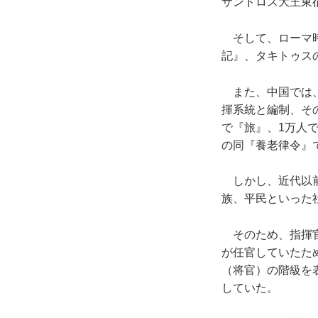
サンドロス大王東
そして、ローマ時
記』、タキトゥス
また、中国では、
揮系統と編制、その
で『旅』、1万人で
の同『養老律令』
しかし、近代以前
族、平民といった
そのため、指揮官
が任官していたため
（将官）の階級を
していた。