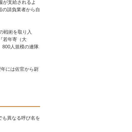
服が支給されるよ
船の請負業者から自
の戦術を取り入
『若年寄（大
800人規模の連隊
翌年には佐官から尉
でも異なる呼び名を