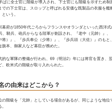
半ばに全士官に階級が導入され、下士官にも階級を示すため制
までの下士官は、スロップと呼ばれる安価な既製品の衣服を艦
）という。
幕府が1850年代ごろからフランスやオランダといった西洋式
歩兵、騎兵、砲兵からなる陸軍が創設され、『老中（元帥）』、
中将）』、『歩兵奉公（少将）』、『歩兵頭（大佐）』のもと、
は旗本、御家人など幕臣が務めた。
的な軍隊の整備が行われ、69（明治2）年には将官を置き、
ど、欧米式の階級が取り入れられた。
名の由来はどこから？
の階級を「元帥」としている場合があるが、同じような地位
る。