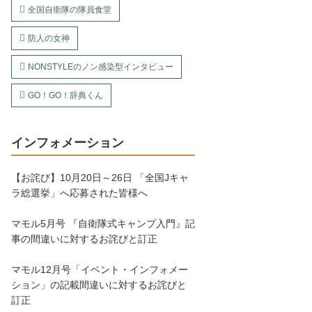
全国自衛隊の隊員食堂
防人の女神
NONSTYLEのノン感染型インタビュー
GO！GO！辞典くん
インフォメーション
【お詫び】10月20日～26日 「全国Jキャ
ラ総選挙」へ応募された皆様へ
マモル5月号 『自衛隊式キャンプ入門』記
事の間違いに対するお詫びと訂正
マモル12月号「イベント・インフォメー
ション」の記載間違いに対するお詫びと
訂正