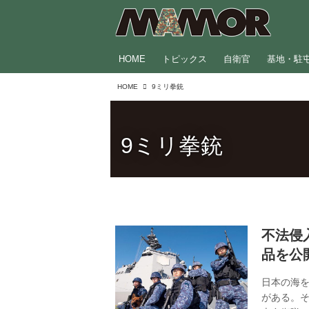
HOME
トピックス
自衛官
基地・駐
HOME
9ミリ拳銃
9ミリ拳銃
不法侵
品を公
日本の海
がある。そ