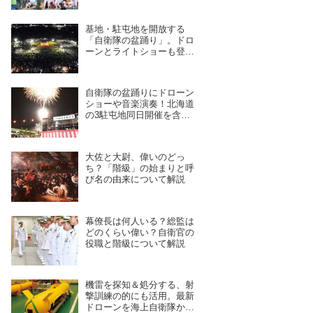
基地・駐屯地を開放する
「自衛隊の盆踊り」。ドロ
ーンとライトショーも登
場、8/6〜9/17開催予定の7
拠点を紹介
自衛隊の盆踊りにドローン
ショーや音楽演奏！北海道
の3駐屯地同日開催を含
む、7月28日〜8月4日開催
予定の11拠点を紹介
大佐と大尉、偉いのどっ
ち？「階級」の始まりと呼
び名の由来について解説
幕僚長は何人いる？総監は
どのくらい偉い？自衛官の
役職と階級について解説
機雷を探知＆処分する、射
撃訓練の的にも活用。最新
ドローンを海上自衛隊から