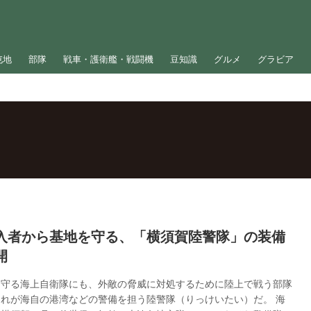
屯地
部隊
戦車・護衛艦・戦闘機
豆知識
グルメ
グラビア
入者から基地を守る、「横須賀陸警隊」の装備
開
を守る海上自衛隊にも、外敵の脅威に対処するために陸上で戦う部隊
れが海自の港湾などの警備を担う陸警隊（りっけいたい）だ。 海