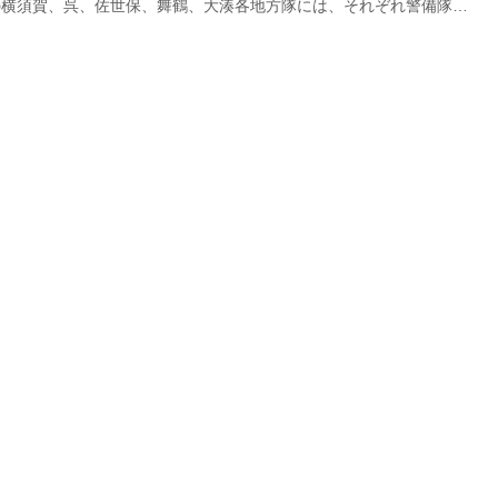
の横須賀、呉、佐世保、舞鶴、大湊各地方隊には、それぞれ警備隊が
地方総監の指揮監督を受ける警備隊司令が、各部隊を統括する。陸警
隊隷下の部隊となり、警備対処掛（注）警備犬運用掛、庶務掛、庶務
れている。 警備対処掛（以下、対処掛）では敵との戦闘に備え、
ガンハンドリング（小火器を使用するときの動作）、といった警備に
作などを日々、訓練している。技術や心得を隊員たちはどのように磨
るのか？対処掛の掛長（リ...