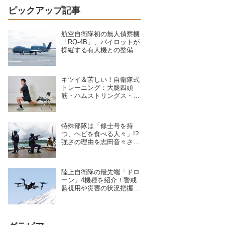
ピックアップ記事
航空自衛隊初の無人偵察機
「RQ-4B」、パイロットが
操縦する有人機との整備の
違いを現場のクルーが語る
キツイ＆苦しい！自衛隊式
トレーニング：大腿四頭
筋・ハムストリングス・大
臀筋・中臀筋を鍛えろ！下
半身に負荷をかけるスクワ
ット3種目
特殊部隊は「修士号を持
つ、ヘビを食べる人々」!?
強さの理由を志田音々さん
が専門家に聞いた
陸上自衛隊の最先端「ドロ
ーン」4機種を紹介！警戒
監視用や災害の状況把握に
活躍、日本を守る