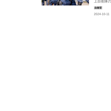
上自衛隊
置かれ、
隊は警備
掛で構成さ
格闘術や
関わる動
き上げてい