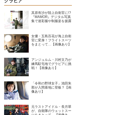
グラビア
其原有沙が陸上自衛官に!?
『MAMOR』デジタル写真
集で迷彩服や制服姿を披露
女優・五島百花が海上自衛
官に変身！フライトスーツ
をまとって…【画像あり】
アンジュルム・川村文乃が
練馬駐屯地でグラビアに挑
戦！【画像あり】
「令和の野球女子」池田朱
那が入間基地に登板？【画
像あり】
元ラストアイドル・長月翠
が、自衛隊のウェットスー
ツをまとって…【画像あ