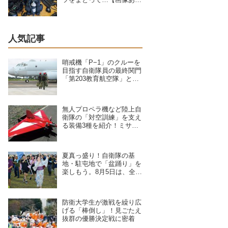
り】
人気記事
哨戒機「P−1」のクルーを
目指す自衛隊員の最終関門
「第203教育航空隊」と
は？第一線を支えるスキル
を身につける長き道のり
無人プロペラ機など陸上自
衛隊の「対空訓練」を支え
る装備3種を紹介！ミサイ
ルや弾丸が標的機に命中す
ると？
夏真っ盛り！自衛隊の基
地・駐屯地で「盆踊り」を
楽しもう。8月5日は、全国
8拠点で夏祭りイベントが
開催予定
防衛大学生が激戦を繰り広
げる「棒倒し」！見ごたえ
抜群の優勝決定戦に密着