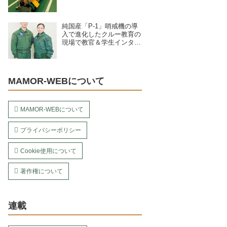
4種紹介
純国産「P-1」哨戒機の導
入で進化したクルー教育の
現場で教官＆学生インタビ
ュー／海上自衛隊下総航空
基地 第203教育航空隊（千
葉県）
MAMOR-WEBについて
MAMOR-WEBについて
プライバシーポリシー
Cookie使用について
著作権について
連載