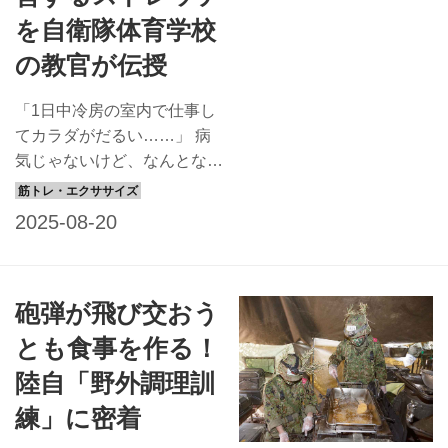
を自衛隊体育学校
の教官が伝授
「1日中冷房の室内で仕事し
てカラダがだるい……」 病
気じゃないけど、なんとなく
体がだるい、疲れが取れない
ってことないですか？ 1年
中、毎日を元気で健やかに過
ごしたい！ そう願うあなた
に、とっておきの術を“体が
砲弾が飛び交おう
資本”という自衛官から教え
てもらいましょう。 それ
とも食事を作る！
は、1日数分のストレッチン
陸自「野外調理訓
グと、食べる「メシ」にちょ
っと気を付けるだけという簡
練」に密着
単な術。なんといっても多数