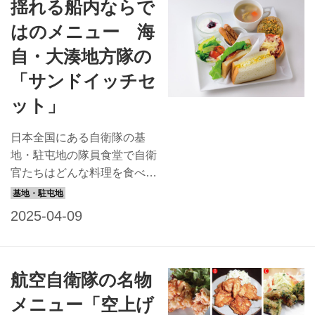
揺れる船内ならで
肉、ナス、カボチャ、アスパ
ラなどが入ったカレーをビタ
はのメニュー 海
ミン強化麦を混ぜて炊いたご
自・大湊地方隊の
飯にたっぷりかけてどうぞ。
もりもり食べて疲れた体にパ
「サンドイッチセ
ワーチャージ！ 創立74年と
ット」
なる陸自最古の駐屯地 陸上
自衛隊久里浜駐屯地は、神奈
日本全国にある自衛隊の基
川県横須賀市にあります。陸
地・駐屯地の隊員食堂で自衛
自の前身である警察予備隊が
官たちはどんな料理を食べて
発足した1950年から数える
いるのでしょう？ ぜひ味わ
と、創立74年となる陸自最
っていただこうとレシピを取
古の駐屯地です。終戦までは
り寄せました。今回は青森県
旧海軍通信学校があったた
大湊地方隊大湊警備隊の多用
め、当時の通信装備などが...
途支援艦『すおう』より艦メ
航空自衛隊の名物
シ「サンドイッチセット」を
紹介します。 サンドイッチ2
メニュー「空上げ
種、ミニトースト2種、ホタ