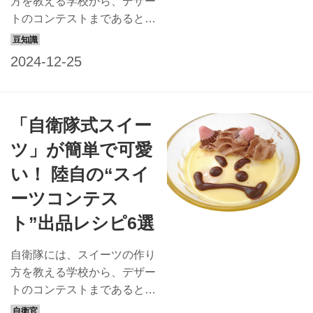
方を教える学校から、デザー
航海をする（コースは年によ
トのコンテストまであると知
り変わる）。 長期の艦内生
っていましたか？ 自衛隊と
活で、幹部たちが楽しみにし
スイーツの、人知れず深まっ
ているのが、月に1回ほど行
ている甘くて意外な関係をも
われることがあるデザートイ
っと知りたい方に、硬軟織り
ベント、その名も「スイーツ
交ぜた「あま～い話」を進呈
「自衛隊式スイー
パラダイス」だ。 給養員...
しよう。あなたのお好みはど
れかな？ 「デザート甲子
ツ」が簡単で可愛
園」は陸上自衛隊の熱いスイ
い！ 陸自の“スイ
ーツバトル！ 陸自の中部方
面隊が、独自の給食向上施策
ーツコンテス
としてデザートに焦点を当て
ト”出品レシピ6選
たコンテストを開催。 それ
が2021年度に開催された
自衛隊には、スイーツの作り
「デザート甲子園」だ。命名
方を教える学校から、デザー
の由来は、中部方面総監部が
トのコンテストまであると知
所在する兵庫県にある高校野
っていましたか？ フランス