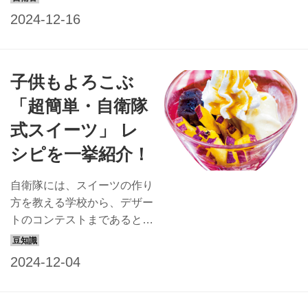
球の聖地にちなんだもの。
軍やイタリア軍のレーション
コンテストの開催が決まる
（戦闘糧食）の一部には、デ
と、中部方面隊に属する各駐
ザートが付いているそうだ。
屯地から32品ものレシピが...
なぜ、国防任務に甘さが必要
子供もよろこぶ
なのか？自衛隊とスイーツ、
その甘美な関係をとろーりと
「超簡単・自衛隊
解き明かします。 ワン・ツ
式スイーツ」 レ
ー・スリーで完成！自衛隊式
レシピ 自衛隊の隊員食堂で
シピを一挙紹介！
はデザートの提供もあるた
め、2021年、陸上自衛隊で
自衛隊には、スイーツの作り
はスイーツのコンテストが開
方を教える学校から、デザー
催された。その出品作の中か
トのコンテストまであると知
ら、3ステップでできるレシ
っていましたか？フランス軍
ピを厳選して紹介しよう。
やイタリア軍のレーション
掲載にあたりスタッフのお子
（戦闘糧食）の一部には、デ
さんがいくつか試作して大好
ザートが付いています。 な
評。ぜひ子どもと一緒にキッ
ぜ、国防任務に甘さが必要な