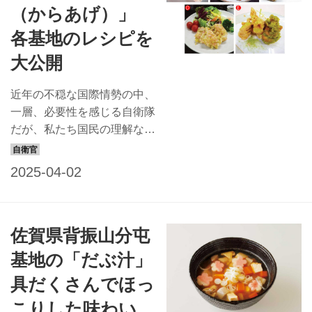
（からあげ）」
テスープにウインナーソテー
やサラダなど、おいしさ、楽
各基地のレシピを
しさ、栄養がいっぱいの満足
大公開
メニューです。 青森県大湊
地方隊 大湊警備隊の多用途
近年の不穏な国際情勢の中、
支援艦『すおう』 『すお
一層、必要性を感じる自衛隊
う』は海上自衛隊の保有する
だが、私たち国民の理解なく
『ひうち』型多用途支援艦の
しては本来の実力を発揮でき
2番艦として2004年に就役し
ない。 そこで、多くの方に
ました。全長65メートル、
自衛隊について知ってもらい
全幅12メートル、乗員約40
たく、マモルではクイズを用
人。現在は青森県大...
意した。特別教練に参加して
佐賀県背振山分屯
楽しみながら脳を鍛え、自衛
隊の知識を増やしてくれ！
基地の「だぶ汁」
問題：空上げとレシピを結び
具だくさんでほっ
付けて！ 精強な肉体をつく
り、健康を維持するため、食
こりした味わい