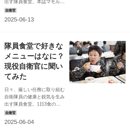
出す隊員食堂。本誌マモルで
人が1班となり、陣地にいる
は連載ページ「隊員食堂」で
中隊の人数分の食事を作る。
全国の隊員食堂の自慢メニュ
屋外で料理を作るというと、
ーを紹介しているが、本記事
レジャーとしてのキャンプ飯
では、その調理場に注目！今
などを想像しがちだが、...
回は潜水艦『たいげい』の調
隊員食堂で好きな
理場に潜入してみた。 狭い
スペースで静かに料理を作
メニューはなに？
る、潜水艦『たいげい』の調
現役自衛官に聞い
理場 2022年に就役した海上
自衛隊の最新鋭の潜水艦『た
てみた
いげい』。基準排水量約
3000トン、全長84メートル
日々、厳しい任務に取り組む
という大型艦ながら、リチウ
自衛隊員の健康と鋭気を生み
ムイオン蓄電池を搭載するこ
出す隊員食堂。1日3食の全
とで静穏性に優れ、長時間浮
てをここで食べるという隊員
上することなく潜航すること
も多いという。そのお味はど
ができる。潜水艦の艦内は、
う？ 量は足りている？ 好き