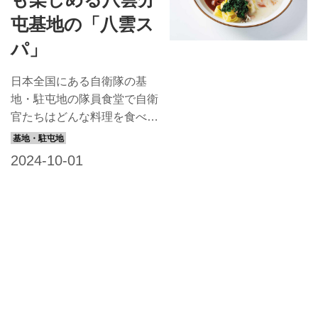
使ってボリュームたっぷり、
これを食べたら午後の課目も
屯基地の「八雲ス
頑張れる！と人気です。 福
パ」
岡県久留米市にある陸上自衛
隊前川原駐屯地 陸上自衛隊
日本全国にある自衛隊の基
前川原駐屯地は、福岡県南部
地・駐屯地の隊員食堂で自衛
に広がる筑後平野の中心に位
官たちはどんな料理を食べて
置する久留米市にあり、陸自
いるのでしょう？ ぜひ味わ
幹部候補生学校などが所在し
っていただこうとレシピを取
ています。 当校の開校は
り寄せました。今回は北海道
1954年。陸自の初級幹部と
八雲分屯基地の「八雲スパ」
しての職務を遂行するため
を紹介します。 パスタソー
人気記事
に...
スが2種類なので食べ進める
うちに味変すると評判！基地
基地・駐屯地を開放する「自衛隊の
がある渡島半島を表現した盛
盆踊り」。ドローンとライトショー
り付けにも注目です。 太平
も登場、8/6〜9/17開催予定の7拠点
を紹介
洋と日本海の両方に面した基
地「八雲分屯基地」 航空自