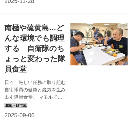
り寄せました。 今月は鹿児
をはじめ、北部方面...
島県奄美基地分遣隊の「鶏
飯」を紹介します。ご飯に具
南極や硫黄島…ど
材をのせ、鶏スープをかけた
奄美大島の郷土料理です。さ
んな環境でも調理
らさらと食べられ、胃腸にも
する 自衛隊のち
負担がかからないヘルシーメ
ニュー！ 海上自衛隊 奄美基
ょっと変わった隊
地分遣隊とは？ 海上自衛隊
員食堂
奄美基地分遣隊は、海自佐世
保警備隊（長崎県）の隷下に
日々、厳しい任務に取り組む
あり、鹿児島市の南方約420
自衛隊員の健康と鋭気を生み
キロメートルに位置する奄美
出す隊員食堂。 マモルでは
大島の最南端、瀬戸内町に所
連載ページ「隊員食堂」で全
在します。奄美大島は海と山
国の隊員食堂の自慢メニュー
の両方を楽しむことができ、
を紹介しているが、本記事で
希少な動物や植物が多く、
は、その調理場に注目！ 陸･
2021年には世界自然遺...