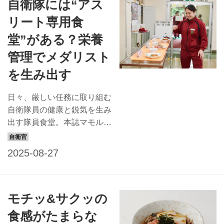
自衛隊には“アス
ギョーザの皮の代わりにダイ
コンの薄い輪切りを使ってい
リート専用食
ます。シャキシャキとした食
堂”がある？栄養
感とジューシーさが自慢のギ
ョーザです。 千葉県木更津
管理でメダリスト
市に所在する「海上自衛隊航
を生み出す
空補給処」 航空補給処は海
上自衛隊補給本部の隷下にあ
日々、厳しい任務に取り組む
り、東京湾に臨む房総半島中
自衛隊員の健康と鋭気を生み
部の千葉県木更津市に所在す
出す隊員食堂。本誌マモルで
る機関です。1962年に前身
は連載ページ「隊員食堂」で
の木更津航空補給所が発足し
全国の隊員食堂の自慢メニュ
てから、一貫して海自の航空
ーを紹介しているが、本記事
部隊の活動を支えてきまし
では、その調理場に注目！
た。 20機種約270機...
今回は自衛隊体育学校の調理
モチッ&サクッの
場に潜入してみた。 【朝霞
駐屯地特体食堂情報】 喫食
食感がたまらな
数／約120食 特徴／席数は約