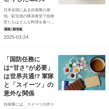
事も自衛官にとっては大切な
任務の1つだ。今回は、航空
日本全国にある自衛隊の基
自衛隊が力を入れているメニ
地・駐屯地の隊員食堂で自衛
ュー、「空上げ」を知る教練
官たちはどんな料理を食べて
だ。（A）～（E）は、隊員
いるのでしょう？ ぜひ味わ
食堂で提供される唐揚げの写
っていただこうとレシピを取
真。（1）～（5）のレシピ
り寄せました。 今月は佐賀
と正しく結び付けてもらおう
県背振山分屯基地の「だぶ
レシピ（1） 1：鶏もも肉を
汁」を紹介します。地元で伝
「国防任務に
食べやすい大きさに...
承されている郷土料理で、鶏
肉と野菜のあっさり汁物。古
は“甘さ”が必要」
里を思わせる、おふくろの味
は世界共通!? 軍隊
です。料理名の由来も必見！
玄界灘の領空を守る背振山分
と「スイーツ」の
屯基地 航空自衛隊背振山分
意外な関係
屯基地は、佐賀県と福岡県に
またがる脊振山系に位置し、
自衛隊には、スイーツの作り
最も高い山である脊振山の山