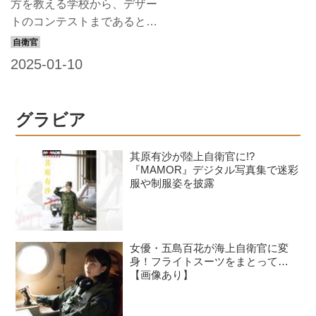
方を教える学校から、デザー
頂にレーダー基地を有してい
トのコンテストまであると知
ます。 標高は1055メートル
っていましたか？ フランス
で、九州とはいえ、冬の気候
軍やイタリア軍のレーション
は厳しく、例年積雪が観測さ
（戦闘糧食）の一部には、デ
れます。西部航空方面隊司令
ザートが付いているそう。
部などが配置されてい...
そんな世界の軍隊とスイーツ
グラビア
の関係について、長年、各国
の軍隊を取材してきた大久保
其原有沙が陸上自衛官に!?
義信氏にリポートしてもらお
『MAMOR』デジタル写真集で迷彩
う。 1990年代の取材情報に
服や制服姿を披露
加え、現状についても付記し
ていただいた。「国防任務に
は甘さが必要」なのは、グロ
女優・五島百花が海上自衛官に変
ーバル・スタンダードのよう
身！フライトスーツをまとって…
だ。 外国軍のレーションに
【画像あり】
は「スイーツ」が含まれてい
ることが多い 砂糖のエネル