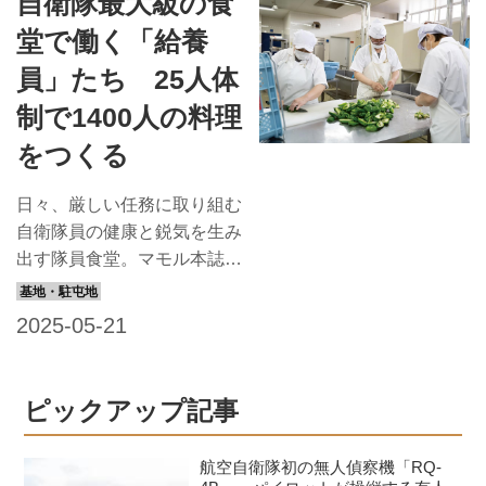
自衛隊最大級の食
か。給養員たちに任務の苦労
と喜びを聞いた。 昔も今も
堂で働く「給養
おいしいの一言がやりがいに
員」たち 25人体
つながっています この道26
年。熊谷基地きってのベテラ
制で1400人の料理
ン給養員である挺屋防衛技官
をつくる
は、皆の取りまとめ役として
頼りになる存在だ。特に若手
日々、厳しい任務に取り組む
に教えているのは、疲れない
自衛隊員の健康と鋭気を生み
調理の仕方だ。「とにかく量
出す隊員食堂。マモル本誌で
が多いので、力任せにやって
は連載ページ「隊員食堂」で
いるとすぐにばててしまいま
全国の隊員食堂の自慢メニュ
す。どうすれば楽に調理でき
ーを紹介しているが、本記事
るのか、そのコツを指導して
では、その調理場に注目！
います」。 実は父親...
今回は給養員の任務や、航空
ピックアップ記事
自衛隊熊谷基地（埼玉県）で
はたらく給養員の勤務体制を
航空自衛隊初の無人偵察機「RQ-
紹介する。 【熊谷基地隊員