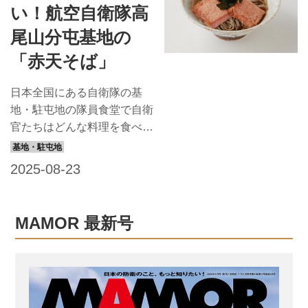
い！航空自衛隊高
110席。栄養や健康管理に関
する情報が目につく所に張ら
尾山分屯基地の
れていたり、体育学校出身の
「赤天そば」
歴代アスリートの写真も掲げ
られている 雰囲気／同じ競
日本全国にある自衛隊の基
技のアスリートが集まって、
地・駐屯地の隊員食堂で自衛
リラックスしながら食事をし
官たちはどんな料理を食べて
ている 人気メニュー／朝霞
いるのでしょう？ ぜひ味わ
たっぷりタルタルフィッシュ
っていただこうとレシピを取
通常献立にプラスαのアスリ
り寄せました。今回は島根県
ートの勝負めし 陸上自衛隊
高尾山分屯基地の「赤天そ
朝霞駐屯地（東...
ば」を紹介します。 島根県
MAMOR 最新号
の名産品「出雲そば」と「赤
天」の2つを使ったかけそ
ば。昆布だしとそばの香り、
赤天のピリ辛味が絶妙にマッ
チしたひと皿です。 航空自