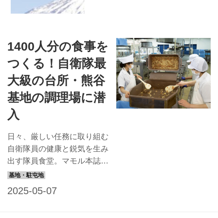
1400人分の食事を
つくる！自衛隊最
大級の台所・熊谷
基地の調理場に潜
入
日々、厳しい任務に取り組む
自衛隊員の健康と鋭気を生み
出す隊員食堂。マモル本誌で
は連載ページ「隊員食堂」で
全国の隊員食堂の自慢メニュ
ーを紹介しているが、本記事
では、その調理場に注目！