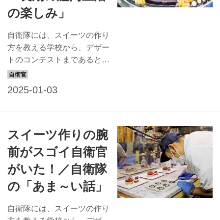
の楽しみ」
自衛隊には、スイーツの作り
方を教える学校から、デザー
トのコンテストまであると知
っていましたか？ 自衛隊と
スイーツの、人知れず深まっ
ている甘くて意外な関係をも
っと知りたい方に、硬軟織り
交ぜた「あま～い話」を進呈
スイーツ作りの腕
しよう。あなたのお好みはど
れかな？ 遠洋練習航海中の
前がスゴイ自衛官
楽しみ「珠玉のスイーツバイ
がいた！／自衛隊
キング」 遠洋練習航海は、
海自の新人幹部が経験する実
の「あま～い話」
習だ。数カ月、練習艦に乗
り、不測の事態に備えた訓練
自衛隊には、スイーツの作り
などを行いながら各国を巡る