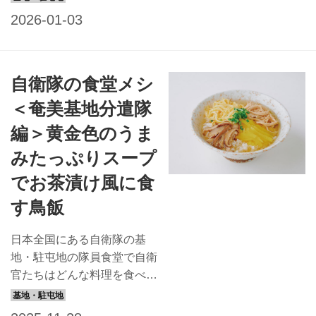
方で駐屯地から望める藻岩山
防衛警備・災害派遣を担って
を表現した壮大なスケールと
います。 160...
ロマンを感じさせる１品で
す。 この味を自宅で再現で
自衛隊の食堂メシ
きるように、あわせてレシピ
も掲載します。 陸上自衛隊
＜奄美基地分遣隊
真駒内駐屯地 陸上自衛隊真
編＞黄金色のうま
駒内駐屯地は、北海道の行
政、文化、経済の中心地であ
みたっぷりスープ
る札幌市内にあります。この
でお茶漬け風に食
地域は1876年に放牛場とし
す鳥飯
て開発が始まり、道内の畜産
行政の核となって発展してき
日本全国にある自衛隊の基
ました。第2次世界大戦後の
地・駐屯地の隊員食堂で自衛
アメリカ軍駐留期間を経て、
官たちはどんな料理を食べて
1954年に開庁。駐屯地とし
いるのでしょう？ ぜひ味わ
ては全国で3番目に広い敷地
っていただこうとレシピを取
面積を誇ります。 第11旅団