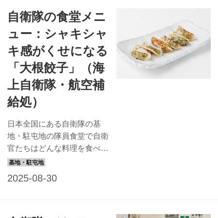
海･空さまざまな任地の中か
自衛隊の食堂メニ
ら、特徴のある調理場に潜入
してみた。 砕氷艦『しら
ュー：シャキシャ
せ』の調理場：暑くて寒くて
キ感がくせになる
揺れる艦艇で大人数の食事を
提供する 【『しらせ』隊員
「大根餃子」（海
食堂情報】 喫食数／最大260
上自衛隊・航空補
食 特徴／60席ある食堂は、
給処）
小窓があるため明るく、外の
光を感じながら食事ができる
日本全国にある自衛隊の基
雰囲気／食事時間はにぎやか
地・駐屯地の隊員食堂で自衛
だが、食堂には多くの本も置
官たちはどんな料理を食べて
いてあるため、食事以外の時
いるのでしょう？ ぜひ味わ
間には本を借りに来る隊員も
っていただこうとレシピを取
いる 人気メニュー／特に寒
り寄せました。 今回は千葉
い環境で作業し...
県木更津市にある海上自衛隊
航空補給処の「大根餃子」。