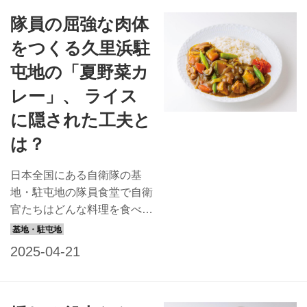
陸･海･空さまざまな任地の中
隊員の屈強な肉体
から、今回は熊谷基地の調理
場に潜入してみた。 1400人
をつくる久里浜駐
分の食事を一度につくる、熊
屯地の「夏野菜カ
谷基地の調理場 1日3食、大
量の食事を提供する航空自衛
レー」、 ライス
隊熊谷基地（埼玉県）の隊員
に隠された工夫と
食堂。自衛隊最大級の厨房ス
は？
ペースには各種大型調理器具
がずらりと並び、調理を担当
日本全国にある自衛隊の基
する給養員が休む間もなく立
地・駐屯地の隊員食堂で自衛
ち働いている。そのありさま
官たちはどんな料理を食べて
はまさしく戦場、自衛隊の最
いるのでしょう？ ぜひ味わ
前線は基地の中にもあるの
っていただこうとレシピを取
だ。 【熊谷基地隊員食堂情
り寄せました。 今月は神奈
報】 喫食数：最...
川県久里浜駐屯地の「夏野菜
カレー」を紹介します。鶏