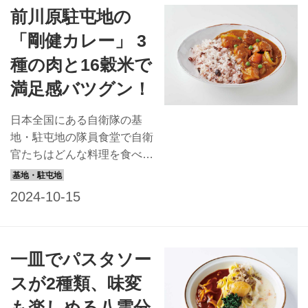
前川原駐屯地の
チンへ突撃！ ＜注＞...
のか？自衛隊とスイーツ、そ
の甘美な関係をとろーりと解
「剛健カレー」 3
き明かします。 ワン・ツ
種の肉と16穀米で
ー・スリーで完成！自衛隊式
レシピ 自衛隊の隊員食堂で
満足感バツグン！
はデザートの提供もあるた
め、2021年、陸上自衛隊で
日本全国にある自衛隊の基
はスイーツのコンテストが開
地・駐屯地の隊員食堂で自衛
催された。その出品作の中か
官たちはどんな料理を食べて
ら、3ステップでできるレシ
いるのでしょう？ ぜひ味わ
ピを厳選して紹介しよう。
っていただこうとレシピを取
掲載にあたりスタッフのお子
り寄せました。今回は福岡県
さんがいくつか試作して大好
前川原駐屯地の「剛健カレ
評。ぜひ子どもと一緒にキッ
ー」を紹介します。 駐屯す
一皿でパスタソー
チンへ突撃！ ＜注＞ ・各...
る陸上自衛隊幹部候補生学校
の校風に合わせた名物メニュ
スが2種類、味変
ー。鶏、豚、牛、3種の肉を
も楽しめる八雲分