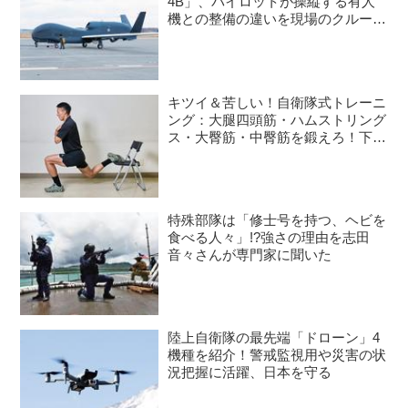
4B」、パイロットが操縦する有人
食堂情報】 喫食数：最大
機との整備の違いを現場のクルーが
語る
1400食 特徴：1度に約700人
が食事できる広さ。大きな窓
から光が入り明るい 雰囲
キツイ＆苦しい！自衛隊式トレーニ
気：新入隊員教育を行ってい
ング：大腿四頭筋・ハムストリング
るので、若い隊員が多く活気
ス・大臀筋・中臀筋を鍛えろ！下半
に満ちあふれている 人気メ
身に負荷をかけるスクワット3種目
ニュー：熊谷基地オリジナル
空上げ（深谷ねぎを使用した
オリジナルソースをかける）
特殊部隊は「修士号を持つ、ヘビを
食べる人々」!?強さの理由を志田
25人の給養員が分担して毎
音々さんが専門家に聞いた
回の食事を調理、...
陸上自衛隊の最先端「ドローン」4
機種を紹介！警戒監視用や災害の状
況把握に活躍、日本を守る