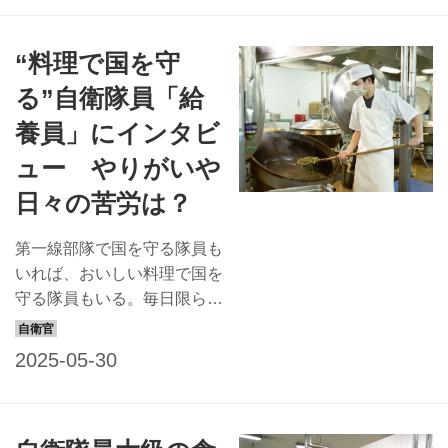
場合によっては魚雷の横に寝
なメニュー、食べたい料理は
ることもあるくらい、とにか
何？ 隊員食堂で食事をして
“料理で国を守
く狭い。 また音を発...
いた新隊員とベテラン隊員に
質問してみた。 【この日の
る”自衛隊員「給
ランチは「熊基丼」】 熊谷
養員」にインタビ
基地名物の、その名も熊基丼
は、碓氷峠の有名店の釜めし
ュー やりがいや
をモデルに考案されたメニュ
日々の苦労は？
ー。ご飯の上に鶏肉、タケノ
コ、シイタケ、うずらの卵な
第一線部隊で国を守る隊員も
どがのった具だくさんの丼
いれば、おいしい料理で国を
だ。20年以上も前から食堂
守る隊員もいる。毎日限られ
で出されているが、いつ、誰
た時間内に大量の食事を作る
が最初に作ったのか、今とな
自衛隊の「給養員」だ。 多
っては誰も知らないそうだ
くの人がもともと料理を作る
好きなメニューは「鶏ステー
のが好きだったというが、な
キ」です 同じ班の約1...
ぜこの仕事を選んだのだろう