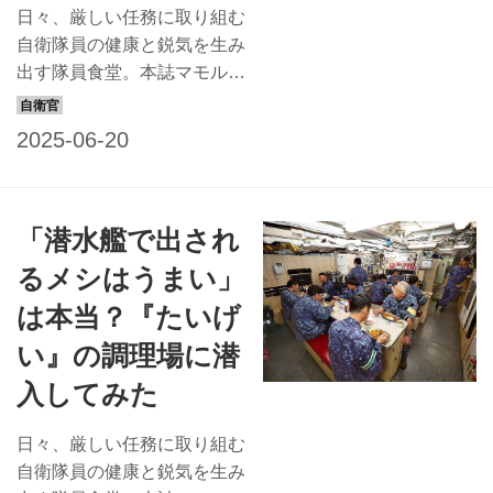
のオリンピアンを生み育てた
日々、厳しい任務に取り組む
自衛隊体育学校直伝ですか
自衛隊員の健康と鋭気を生み
ら、毎日繰り返せば、元気が
出す隊員食堂。本誌マモルで
出ること間違いなし！ 「冷
は連載ページ「隊員食堂」で
房病」には体を温めることが
全国の隊員食堂の自慢メニュ
有効 体は暑いと放熱しよう
ーを紹介しているが、本記事
と血管を拡張させ、寒いと熱
では、その調理場に注目！今
を逃がさないように血管を収
回は需品学校教育の野外炊事
「潜水艦で出され
縮させるため、冷房の効い
所に潜入してみた。 野戦場
た...
を移動しながら食事を作る
るメシはうまい」
陸上自衛隊にはアウトドアで
は本当？『たいげ
食事を作る訓練があるとい
う。陸自唯一の調理専門課程
い』の調理場に潜
である需品学校初級陸曹特技
入してみた
課程「給養」の、その名も野
外調理訓練だ。その最終の総
日々、厳しい任務に取り組む
合訓練となる「組訓練」で
自衛隊員の健康と鋭気を生み
は、組長1人と組員5人の計6