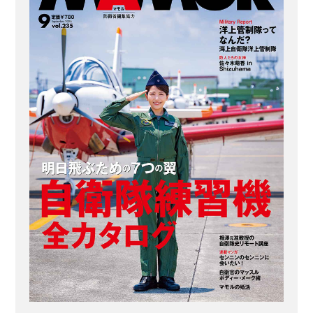
衛隊高尾山分屯基地とは 島
根県松江市にある航空自衛隊
高尾山分屯基地は、全国に
28カ所あるレーダー基地の1
つで県庁所在地にあります。
国宝松江城、境港や、島根、
鳥取、岡山の3県にまたがる
大山隠岐国立公園など観光ス
ポットの多い風光明媚な環境
にあり、日本海の長い海岸
線...