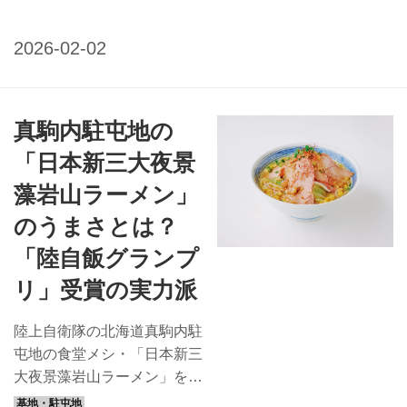
豚肉を使用した地産地消のガ
ッツリ飯は厳しい暑さにも負
けずに頑張れるパワーアップ
丼です。 隊員食堂で自衛官
たちが味わうおいしさを自宅
真駒内駐屯地の
でも楽しめるよう、レシピも
あわせて掲載しています。
「日本新三大夜景
八重山地域の防衛を担う、石
藻岩山ラーメン」
垣駐屯地 陸上自衛隊石垣駐
屯地は、石垣島のほぼ中央に
のうまさとは？
位置する沖縄県最高峰の於茂
「陸自飯グランプ
登岳（526メートル）の麓に
リ」受賞の実力派
あります。2023年3月に開設
され、八重山警備隊を基幹
陸上自衛隊の北海道真駒内駐
に、第7高射特科群第348高
屯地の食堂メシ・「日本新三
射中隊、第7地対鑑ミサイル
大夜景藻岩山ラーメン」をご
連隊第3地対艦ミサイル中隊
紹介。トッピングの盛り付け
などが所在し、八重山地域の