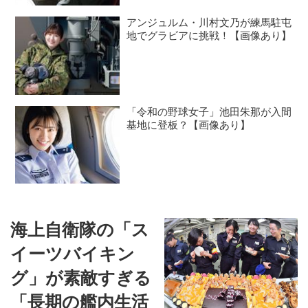
ギーは、穀物の主成分である
炭水化物とほぼ同じ、1グラ
アンジュルム・川村文乃が練馬駐屯
地でグラビアに挑戦！【画像あり】
ム当たり約4キロカロリー。
しかも消化吸収が...
「令和の野球女子」池田朱那が入間
基地に登板？【画像あり】
海上自衛隊の「ス
イーツバイキン
グ」が素敵すぎる
「長期の艦内生活