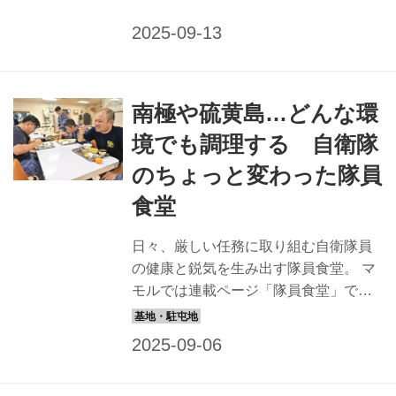
で全国の隊員食堂の自慢メニューを紹
折も豪華な食事が提供されること...
介しているが、本記事では、その調理
場に注目！ 陸･海･空さまざまな任地の
中から、特徴のある調理場に潜入して
みた。 前編の記事はこちら→ 海栗島分
南極や硫黄島…どんな環
屯基地の調理場：民間人は入れない離
島で食べる絶品料理 【海栗島分屯基地
境でも調理する 自衛隊
隊員食堂情報】 喫食数／非公表 特徴／
のちょっと変わった隊員
約50席ある食堂の窓からは、韓国・釜
山が望め、国境展望食堂といわれてい
食堂
る 人気メニュー／とんちゃん空上げ 朝
鮮半島が目と鼻の先、対馬列島の北端
日々、厳しい任務に取り組む自衛隊員
に浮かぶ海栗島は、日本で唯一自衛官
の健康と鋭気を生み出す隊員食堂。 マ
しかいない島だ。島内の航空自衛...
モルでは連載ページ「隊員食堂」で全
国の隊員食堂の自慢メニューを紹介し
ているが、本記事では、その調理場に
注目！ 陸･海･空さまざまな任地の中か
ら、特徴のある調理場に潜入してみ