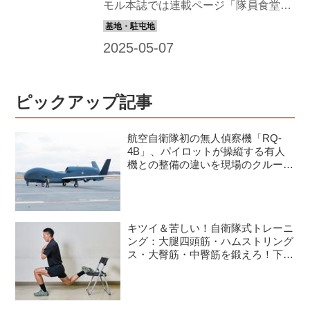
が分担して毎回の食事を調理、...
モル本誌では連載ページ「隊員食堂」
で全国の隊員食堂の自慢メニューを紹
介しているが、本記事では、その調理
場に注目！ 陸･海･空さまざまな任地の
中から、今回は熊谷基地の調理場に潜
入してみた。 1400人分の食事を一度に
ピックアップ記事
つくる、熊谷基地の調理場 1日3食、大
量の食事を提供する航空自衛隊熊谷基
航空自衛隊初の無人偵察機「RQ-
地（埼玉県）の隊員食堂。自衛隊最大
4B」、パイロットが操縦する有人
級の厨房スペースには各種大型調理器
機との整備の違いを現場のクルーが
語る
具がずらりと並び、調理を担当する給
養員が休む間もなく立ち働いている。
そのありさまはまさしく戦場、自衛隊
キツイ＆苦しい！自衛隊式トレーニ
の最前線は基地の中にもあるのだ。
ング：大腿四頭筋・ハムストリング
【熊谷基地隊員食堂情報】 喫食数：
ス・大臀筋・中臀筋を鍛えろ！下半
最...
身に負荷をかけるスクワット3種目