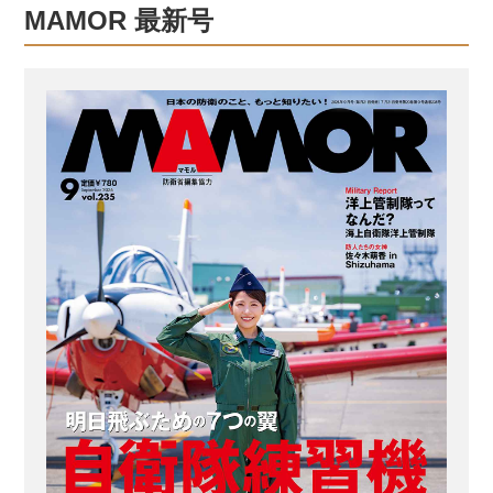
た。 【この日のランチは「熊基丼」】
MAMOR 最新号
熊谷基地名物の、その名も熊基丼は、
碓氷峠の有名店の釜めしをモデルに考
案されたメニュー。ご飯の上に鶏肉、
タケノコ、シイタケ、うずらの卵など
がのった具だくさんの丼だ。20年以上
も前から食堂で出されているが、い
つ、誰が最初に作ったのか、今となっ
ては誰も知らないそうだ 好きなメニュ
ーは「鶏ステーキ」です 同じ班の約1...