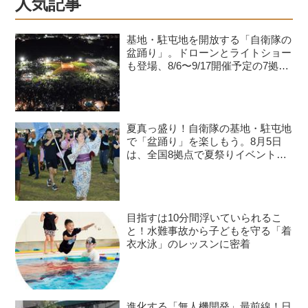
人気記事
基地・駐屯地を開放する「自衛隊の
盆踊り」。ドローンとライトショー
も登場、8/6〜9/17開催予定の7拠点
を紹介
夏真っ盛り！自衛隊の基地・駐屯地
で「盆踊り」を楽しもう。8月5日
は、全国8拠点で夏祭りイベントが
開催予定
目指すは10分間浮いていられるこ
と！水難事故から子どもを守る「着
衣水泳」のレッスンに密着
進化する「無人機開発」最前線！日