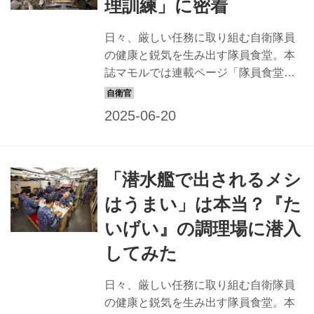
理訓練」に密着
写真も掲げられている 雰囲気／同じ競
技のアスリートが集まって、リラック
日々、厳しい任務に取り組む自衛隊員
スしながら食事をしている 人気メニュ
の健康と鋭気を生み出す隊員食堂。本
ー／朝霞たっぷりタルタルフィッシュ
誌マモルでは連載ページ「隊員食堂」
通常献立にプラスαのアスリートの勝負
で全国の隊員食堂の自慢メニューを紹
めし 陸上自衛隊朝霞駐屯地（東...
介しているが、本記事では、その調理
場に注目！今回は需品学校教育の野外
炊事所に潜入してみた。 野戦場を移動
しながら食事を作る 陸上自衛隊にはア
「潜水艦で出されるメシ
ウトドアで食事を作る訓練があるとい
う。陸自唯一の調理専門課程である需
はうまい」は本当？『た
品学校初級陸曹特技課程「給養」の、
いげい』の調理場に潜入
その名も野外調理訓練だ。その最終の
総合訓練となる「組訓練」では、組長1
してみた
人と組員5人の計6人が1班となり、陣地
にいる中隊の人数分の食事を作る。 屋
日々、厳しい任務に取り組む自衛隊員
外で料理を作るというと、レジャーと
の健康と鋭気を生み出す隊員食堂。本