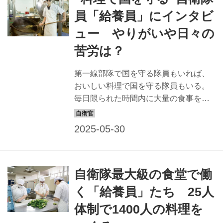
員「給養員」にインタビ
ュー やりがいや日々の
苦労は？
第一線部隊で国を守る隊員もいれば、
おいしい料理で国を守る隊員もいる。
毎日限られた時間内に大量の食事を作
る自衛隊の「給養員」だ。 多くの人が
もともと料理を作るのが好きだったと
いうが、なぜこの仕事を選んだのだろ
うか。給養員たちに任務の苦労と喜び
を聞いた。 昔も今もおいしいの一言が
自衛隊最大級の食堂で働
やりがいにつながっています この道26
年。熊谷基地きってのベテラン給養員
く「給養員」たち 25人
である挺屋防衛技官は、皆の取りまと
体制で1400人の料理を
め役として頼りになる存在だ。特に若
手に教えているのは、疲れない調理の