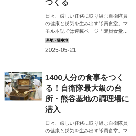
つくる
仕方だ。「とにかく量が多いので、力
任せにやっているとすぐにばててしま
日々、厳しい任務に取り組む自衛隊員
います。どうすれば楽に調理できるの
の健康と鋭気を生み出す隊員食堂。マ
か、そのコツを指導しています」。 実
モル本誌では連載ページ「隊員食堂」
は父親...
で全国の隊員食堂の自慢メニューを紹
介しているが、本記事では、その調理
場に注目！ 今回は給養員の任務や、航
空自衛隊熊谷基地（埼玉県）ではたら
く給養員の勤務体制を紹介する。 【熊
1400人分の食事をつく
谷基地隊員食堂情報】 喫食数：最大
1400食 特徴：1度に約700人が食事でき
る！自衛隊最大級の台
る広さ。大きな窓から光が入り明るい
所・熊谷基地の調理場に
雰囲気：新入隊員教育を行っているの
で、若い隊員が多く活気に満ちあふれ
潜入
ている 人気メニュー：熊谷基地オリジ
ナル空上げ（深谷ねぎを使用したオリ
日々、厳しい任務に取り組む自衛隊員
ジナルソースをかける） 25人の給養員
の健康と鋭気を生み出す隊員食堂。マ