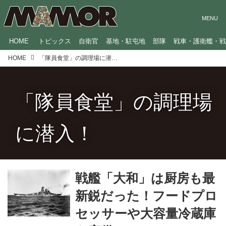
HOME
トピックス
自衛官
基地・駐屯地
部隊
戦車・護衛艦・
HOME
「隊員食堂」の調理場に潜入！
「隊員食堂」の調理場
に潜入！
戦艦「大和」は厨房も最
新鋭だった！フードプロ
セッサーや大容量冷蔵庫