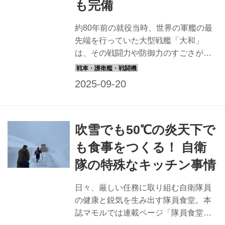
も完備
約80年前の就役当時、世界の軍艦の最
先端を行っていた大型戦艦「大和」
は、その戦闘力や防御力のすごさがク
ローズアップされがちだが、実は艦内
の厨房も最新技術にあふれていたの
だ。 乗員の士気を高めるために、食事
にも重きをおいていたことがよく分か
る。ウェブサイト『乗りものニュー
吹雪でも50℃の炎天下で
ス』の柘植優介氏が厨房や設備につい
て教えてくれた。 調理員は選び抜かれ
も食事をつくる！ 自衛
たエリート 全長263メートル、基準排
隊の特殊なキッチン事情
水量6万4000トン、乗組員は約2300人
から多いときで約2500人（約3300人が
日々、厳しい任務に取り組む自衛隊員
乗っていた沈没時を除く）という世界
の健康と鋭気を生み出す隊員食堂。本
最大の戦艦「大和」。艦内には冷房や
誌マモルでは連載ページ「隊員食堂」
エレベーターが設置され、物資不足の