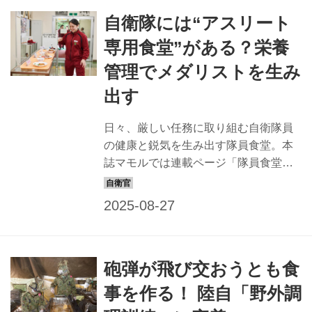
た。 砕氷艦『しらせ』の調理場：暑く
自衛隊には“アスリート
て寒くて揺れる艦艇で大人数の食事を
提供する 【『しらせ』隊員食堂情報】
専用食堂”がある？栄養
喫食数／最大260食 特徴／60席ある食
管理でメダリストを生み
堂は、小窓があるため明るく、外の光
を感じながら食事ができる 雰囲気／食
出す
事時間はにぎやかだが、食堂には多く
の本も置いてあるため、食事以外の時
日々、厳しい任務に取り組む自衛隊員
間には本を借りに来る隊員もいる 人気
の健康と鋭気を生み出す隊員食堂。本
メニュー／特に寒い環境で作業し...
誌マモルでは連載ページ「隊員食堂」
で全国の隊員食堂の自慢メニューを紹
介しているが、本記事では、その調理
場に注目！ 今回は自衛隊体育学校の調
理場に潜入してみた。 【朝霞駐屯地特
体食堂情報】 喫食数／約120食 特徴／
砲弾が飛び交おうとも食
席数は約110席。栄養や健康管理に関す
る情報が目につく所に張られていた
事を作る！ 陸自「野外調
り、体育学校出身の歴代アスリートの