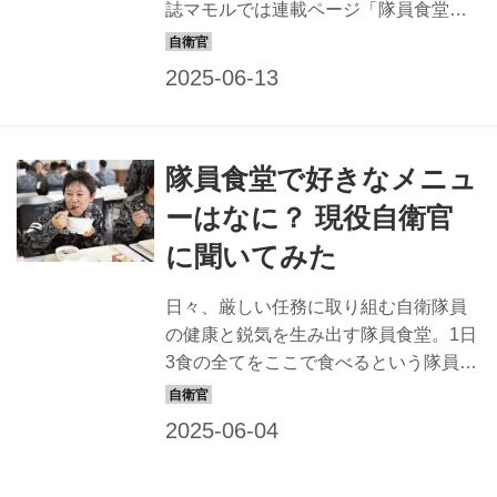
してのキャンプ飯などを想像しがちだ
誌マモルでは連載ページ「隊員食堂」
が、...
で全国の隊員食堂の自慢メニューを紹
介しているが、本記事では、その調理
場に注目！今回は潜水艦『たいげい』
の調理場に潜入してみた。 狭いスペー
スで静かに料理を作る、潜水艦『たい
隊員食堂で好きなメニュ
げい』の調理場 2022年に就役した海上
自衛隊の最新鋭の潜水艦『たいげ
ーはなに？ 現役自衛官
い』。基準排水量約3000トン、全長84
に聞いてみた
メートルという大型艦ながら、リチウ
ムイオン蓄電池を搭載することで静穏
日々、厳しい任務に取り組む自衛隊員
性に優れ、長時間浮上することなく潜
の健康と鋭気を生み出す隊員食堂。1日
航することができる。潜水艦の艦内
3食の全てをここで食べるという隊員も
は、場合によっては魚雷の横に寝るこ
多いという。そのお味はどう？ 量は足
ともあるくらい、とにかく狭い。 また
りている？ 好きなメニュー、食べたい
音を発...
料理は何？ 隊員食堂で食事をしていた
新隊員とベテラン隊員に質問してみ