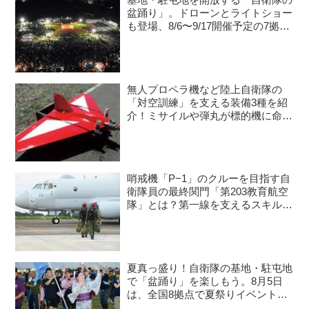
基地・駐屯地を開放する「自衛隊の
盆踊り」。ドローンとライトショー
も登場、8/6〜9/17開催予定の7拠点
を紹介
無人プロペラ機など陸上自衛隊の
「対空訓練」を支える装備3種を紹
介！ミサイルや弾丸が標的機に命中
すると？
哨戒機「P−1」のクルーを目指す自
衛隊員の最終関門「第203教育航空
隊」とは？第一線を支えるスキルを
身につける長き道のり
夏真っ盛り！自衛隊の基地・駐屯地
で「盆踊り」を楽しもう。8月5日
は、全国8拠点で夏祭りイベントが
開催予定