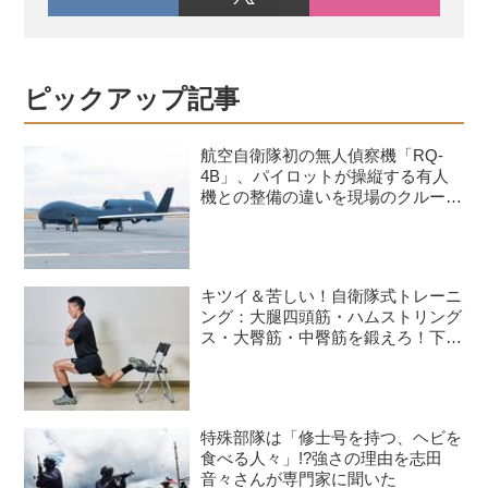
ピックアップ記事
航空自衛隊初の無人偵察機「RQ-
4B」、パイロットが操縦する有人
機との整備の違いを現場のクルーが
語る
キツイ＆苦しい！自衛隊式トレーニ
ング：大腿四頭筋・ハムストリング
ス・大臀筋・中臀筋を鍛えろ！下半
身に負荷をかけるスクワット3種目
特殊部隊は「修士号を持つ、ヘビを
食べる人々」!?強さの理由を志田
音々さんが専門家に聞いた