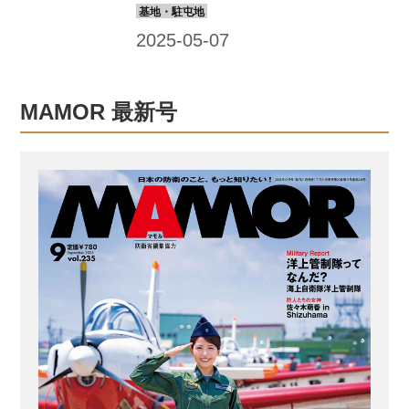
で全国の隊員食堂の自慢メニューを紹
介しているが、本記事では、その調理
場に注目！ 陸･海･空さまざまな任地の
中から、今回は熊谷基地の調理場に潜
入してみた。 1400人分の食事を一度に
MAMOR 最新号
つくる、熊谷基地の調理場 1日3食、大
量の食事を提供する航空自衛隊熊谷基
地（埼玉県）の隊員食堂。自衛隊最大
級の厨房スペースには各種大型調理器
具がずらりと並び、調理を担当する給
養員が休む間もなく立ち働いている。
そのありさまはまさしく戦場、自衛隊
の最前線は基地の中にもあるのだ。
【熊谷基地隊員食堂情報】 喫食数：
最...