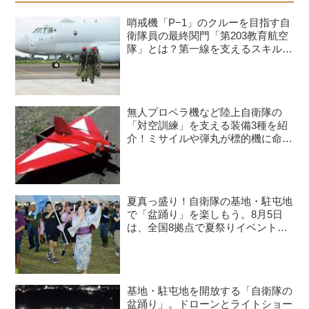
哨戒機「P−1」のクルーを目指す自
衛隊員の最終関門「第203教育航空
隊」とは？第一線を支えるスキルを
身につける長き道のり
無人プロペラ機など陸上自衛隊の
「対空訓練」を支える装備3種を紹
介！ミサイルや弾丸が標的機に命中
すると？
夏真っ盛り！自衛隊の基地・駐屯地
で「盆踊り」を楽しもう。8月5日
は、全国8拠点で夏祭りイベントが
開催予定
基地・駐屯地を開放する「自衛隊の
盆踊り」。ドローンとライトショー