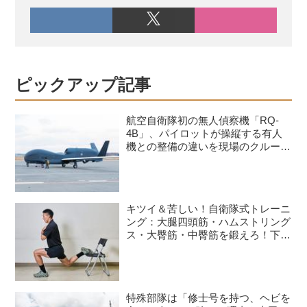
ピックアップ記事
航空自衛隊初の無人偵察機「RQ-
4B」、パイロットが操縦する有人
機との整備の違いを現場のクルーが
語る
キツイ＆苦しい！自衛隊式トレーニ
ング：大腿四頭筋・ハムストリング
ス・大臀筋・中臀筋を鍛えろ！下半
身に負荷をかけるスクワット3種目
特殊部隊は「修士号を持つ、ヘビを