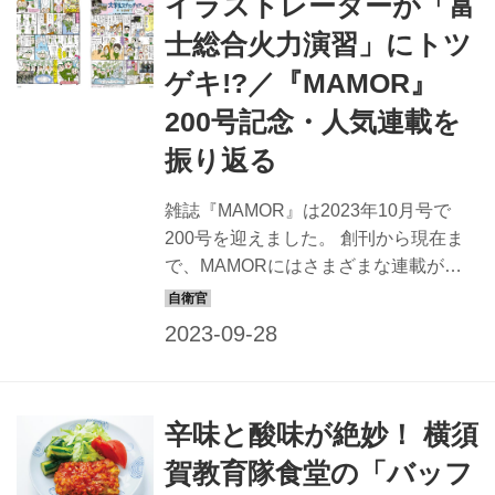
イラストレーターが「富
熱くする。それが、国を守るために身
をていする若者に密着取材、となれば
士総合火力演習」にトツ
なおさらのことだ。 ここで紹介する以
ゲキ!?／『MAMOR』
外にも同様の連載はあるが、今回はな
かでも印象に残る6本に絞って紹介しよ
200号記念・人気連載を
う。 10年以上たった今でも、掲載した
振り返る
自衛官たちを、われわれスタッフは覚
えているし陰ながら応援してきた。ま
雑誌『MAMOR』は2023年10月号で
るで親戚の子を世に送り出...
200号を迎えました。 創刊から現在ま
で、MAMORにはさまざまな連載があ
った。時代とともに自衛隊も変わって
いるが、今読んでも十分に楽しめる連
載。主なものを紹介しよう。 トゲトゲ
のトツゲキ体験マンガ【vol.16～
38（2008年6月～10年4月号）】 今す
辛味と酸味が絶妙！ 横須
ぐにでも自衛隊の人気イベントを見に
行きたくなっちゃうオモシロ連載 普段
賀教育隊食堂の「バッフ
はおもに女性誌や育児書でイラストを