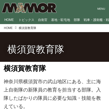
HOME
トピックス
自衛官
基地・駐屯地
部隊
戦車・護衛艦・
HOME
横須賀教育隊
横須賀教育隊
横須賀教育隊
神奈川県横須賀市の武山地区にある、主に海
上自衛隊の新隊員の教育を担当する部隊。入
隊したばかりの隊員に必要な知識・技能を教
えている。