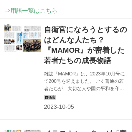
⇒用語一覧はこちら
自衛官になろうとするの
はどんな人たち？
『MAMOR』が密着した
若者たちの成長物語
雑誌『MAMOR』は、2023年10月号に
て200号を迎えました。 ごく普通の若
者たちが、大切な人や国の平和を守る
ため、日々、奮闘している姿を知って
ほしいと考え、創刊当初から本誌では
「自衛官」個人に焦点を当てた連載を
多く掲載してきた。 若者たちの“グロー
イング・アップ物語”は、読む者の胸を