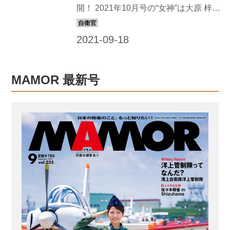
教育隊とは自衛隊における各種教育を
開！ 2021年10月号の“女神”は大原 梓さ
担当...
ん。横須賀教育隊での撮影を終えた感
想は？ 大原 梓 in 横須賀 横須賀教育隊
では、海上自衛官になるための教育を
行っています。 私よりも年下の人もい
るはずなのに、学生の皆さんは、たく
MAMOR 最新号
ましくて活力を感じました。女性の隊
員さんでも、ある意味“男前”なところも
感じられて、同性なのに頼りたくなっ
ちゃうほどでした。 仲間たちと支え合
いながらつらい訓練を乗り越えて、立
派な“船乗り”として活躍する姿を楽しみ
にしています！ 本誌未公開のアザーカ
ットはこちら！ 【大原 梓】 2000年1月
31...