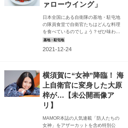
ァローウイング」
描いている、人気イラストレーターの
とげとげ。さん。 そんな彼女が自衛隊
日本全国にある自衛隊の基地・駐屯地
の世界にポンッと飛び込んで、自衛隊
の隊員食堂で自衛官たちはどんな料理
で行われるさまざまなイベントや訓練
を食べているのでしょう？ぜひ味わっ
を“トツゲキ”取材したマンガ連載だ。
ていただこうとレシピを取り寄せまし
「大学生スプリン...
た。 今回は海上自衛隊横須賀教育隊の
「バッファローウイング」。サクッ、
ジュワ〜、辛い！ の食感と味がクセに
なります。食べるとパワーアップして
横須賀に“女神”降臨！ 海
勉強も訓練も頑張れると評判です。 女
性自衛官を輩出する、海上自衛隊横須
上自衛官に変身した大原
賀教育隊 海上自衛隊横須賀教育隊（以
梓が…【未公開画像ア
降、横教）は、神奈川県横須賀市の陸
上自衛隊武山駐屯地内にあります。隣
リ】
には航空自衛隊武山分屯基地もあり、
同じ武山地区に陸・海・空3自衛隊の部
MAMOR本誌の人気連載「防人たちの
隊がそろう全国でも珍しい環境です。
女神」をアザーカットを含め特別公