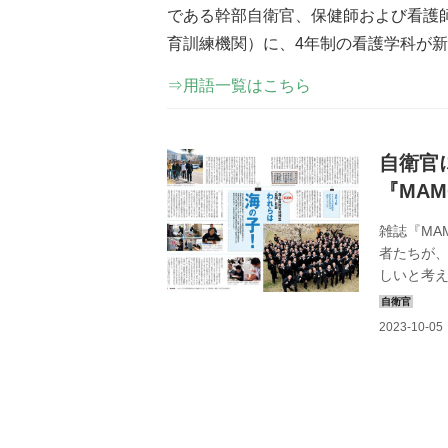
である幹部自衛官、保健師および看護
育訓練機関）に、4年制の看護学科が新
⇒用語一覧はこちら
自衛官
『MA
雑誌『MA
者たちが
しいと考
掲載してき
する。そ
らのことだ
印象に残る
たちを、
の子を世に送