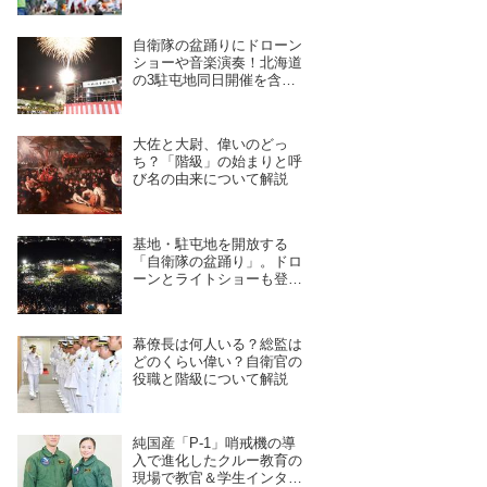
自衛隊の盆踊りにドローン
ショーや音楽演奏！北海道
の3駐屯地同日開催を含
む、7月28日〜8月4日開催
予定の11拠点を紹介
大佐と大尉、偉いのどっ
ち？「階級」の始まりと呼
び名の由来について解説
基地・駐屯地を開放する
「自衛隊の盆踊り」。ドロ
ーンとライトショーも登
場、8/6〜9/17開催予定の7
拠点を紹介
幕僚長は何人いる？総監は
どのくらい偉い？自衛官の
役職と階級について解説
純国産「P-1」哨戒機の導
入で進化したクルー教育の
現場で教官＆学生インタビ