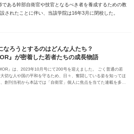
師である幹部自衛官や技官となるべき者を養成するための教
設されたことに伴い、当該学院は16年3月に閉校した。
になろうとするのはどんな人たち？
MOR』が密着した若者たちの成長物語
MOR』は、2023年10月号にて200号を迎えました。 ごく普通の若
、大切な人や国の平和を守るため、日々、奮闘している姿を知ってほ
え、創刊当初から本誌では「自衛官」個人に焦点を当てた連載を多く
た。 若者たちの“グローイング・アップ物語”は、読む者の胸を熱く
れが、国を守るために身をていする若者に密着取材、となればなおさ
。 ここで紹介する以外にも同様の連載はあるが、今回はなかでも
6本に絞って紹介しよう。 10年以上たった今でも、掲載した自衛官
われわれスタッフは覚えているし陰ながら応援してきた。まるで親戚
り出...