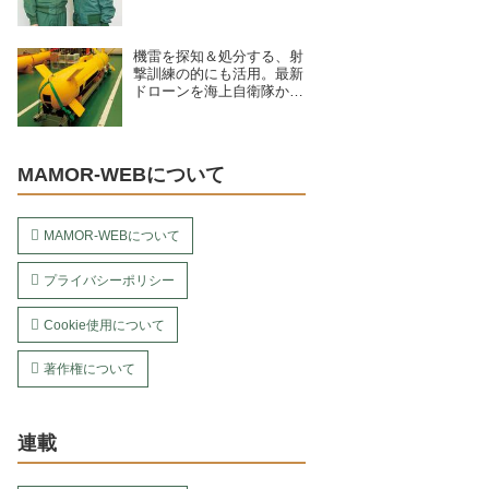
ュー／海上自衛隊下総航空
基地 第203教育航空隊（千
葉県）
機雷を探知＆処分する、射
撃訓練の的にも活用。最新
ドローンを海上自衛隊から
4種紹介
MAMOR-WEBについて
MAMOR-WEBについて
プライバシーポリシー
Cookie使用について
著作権について
連載