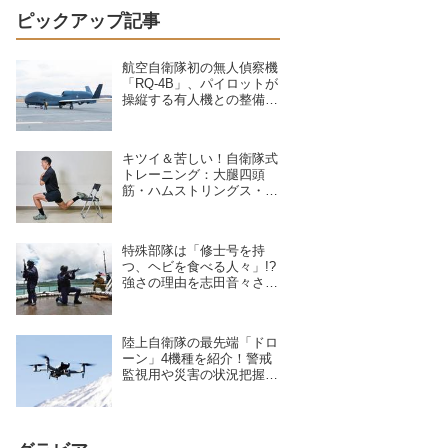
ピックアップ記事
航空自衛隊初の無人偵察機
「RQ-4B」、パイロットが
操縦する有人機との整備の
違いを現場のクルーが語る
キツイ＆苦しい！自衛隊式
トレーニング：大腿四頭
筋・ハムストリングス・大
臀筋・中臀筋を鍛えろ！下
半身に負荷をかけるスクワ
ット3種目
特殊部隊は「修士号を持
つ、ヘビを食べる人々」!?
強さの理由を志田音々さん
が専門家に聞いた
陸上自衛隊の最先端「ドロ
ーン」4機種を紹介！警戒
監視用や災害の状況把握に
活躍、日本を守る