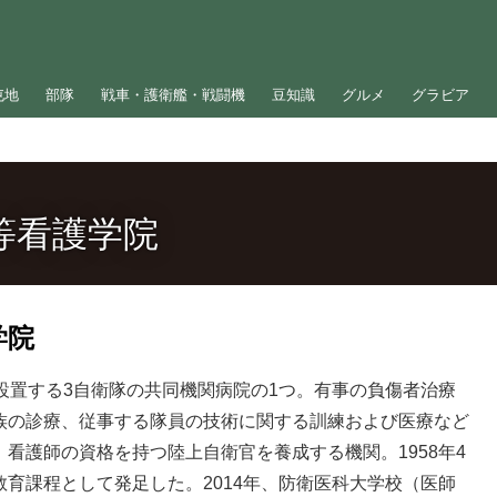
屯地
部隊
戦車・護衛艦・戦闘機
豆知識
グルメ
グラビア
等看護学院
学院
設置する3自衛隊の共同機関病院の1つ。有事の負傷者治療
族の診療、従事する隊員の技術に関する訓練および医療など
看護師の資格を持つ陸上自衛官を養成する機関。1958年4
育課程として発足した。2014年、防衛医科大学校（医師