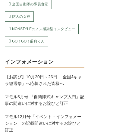
全国自衛隊の隊員食堂
防人の女神
NONSTYLEのノン感染型インタビュー
GO！GO！辞典くん
インフォメーション
【お詫び】10月20日～26日 「全国Jキャ
ラ総選挙」へ応募された皆様へ
マモル5月号 『自衛隊式キャンプ入門』記
事の間違いに対するお詫びと訂正
マモル12月号「イベント・インフォメー
ション」の記載間違いに対するお詫びと
訂正