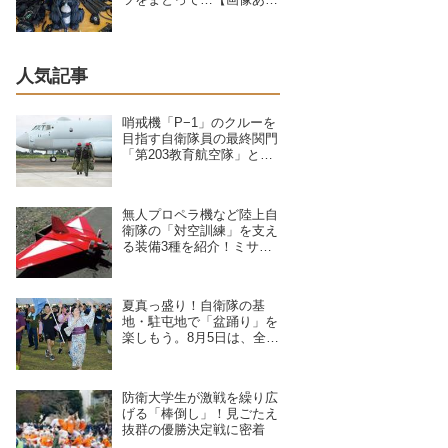
り】
人気記事
哨戒機「P−1」のクルーを
目指す自衛隊員の最終関門
「第203教育航空隊」と
は？第一線を支えるスキル
を身につける長き道のり
無人プロペラ機など陸上自
衛隊の「対空訓練」を支え
る装備3種を紹介！ミサイ
ルや弾丸が標的機に命中す
ると？
夏真っ盛り！自衛隊の基
地・駐屯地で「盆踊り」を
楽しもう。8月5日は、全国
8拠点で夏祭りイベントが
開催予定
防衛大学生が激戦を繰り広
げる「棒倒し」！見ごたえ
抜群の優勝決定戦に密着