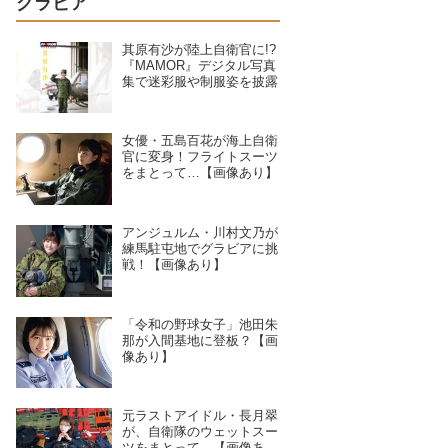
グラビア
其原有沙が陸上自衛官に!?
『MAMOR』デジタル写真
集で迷彩服や制服姿を披露
女優・五島百花が海上自衛
官に変身！フライトスーツ
をまとって…【画像あり】
アンジュルム・川村文乃が
練馬駐屯地でグラビアに挑
戦！【画像あり】
「令和の野球女子」池田朱
那が入間基地に登板？【画
像あり】
元ラストアイドル・長月翠
が、自衛隊のウェットスー
ツをまとって…【画像あ