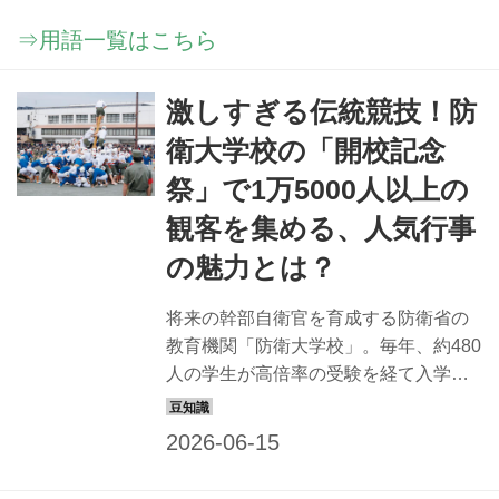
⇒用語一覧はこちら
激しすぎる伝統競技！防
衛大学校の「開校記念
祭」で1万5000人以上の
観客を集める、人気行事
の魅力とは？
将来の幹部自衛官を育成する防衛省の
教育機関「防衛大学校」。毎年、約480
人の学生が高倍率の受験を経て入学、
寮での学生生活の後、卒業後は、陸・
海・空各自衛隊の幹部候補生学校へと
進んでいく。 そんな防衛大の開校記念
祭は、毎年1万5000人以上もの観客が