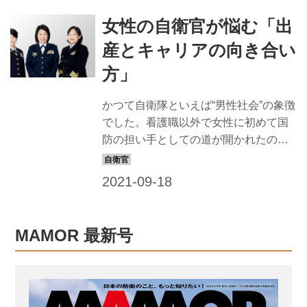
備犬としての素養がある」と判断した
女性の自衛官が悩む「出
犬を一括購入し、警備犬を配備する全
国の空自基地に配分しているのだ。 入
産とキャリアの向き合い
間間基地に入隊した警備犬は、1、2年
方」
かけてさまざまな訓練を行いながら、
空自独自の資格試験である「警備犬資
かつて自衛隊といえば“男性社会”の象徴
格検定」をパスすることで一人前にな
でした。看護職以外で女性に初めて国
るのである。 そんな入間基地の警備犬
防の担い手としての道が開かれたのは
管理班は、自衛隊警備犬の訓練のほ
1974年。防衛大学校が女子学生を受け
か、全国の基地に配備されている警備
入れたのが92年のこと。それから幾星
犬を扱う...
霜、現在、女性自衛官たちは自衛隊の
ほぼ全職種で活躍ができるようになり
ました。彼女たちが一様に口にするの
MAMOR 最新号
は、「私はイチ自衛官」。そう、国防
を担う身には女性も男性もないという
ことなのです。 そんな女性の自衛官と
してトップキャリアの道を走る陸・