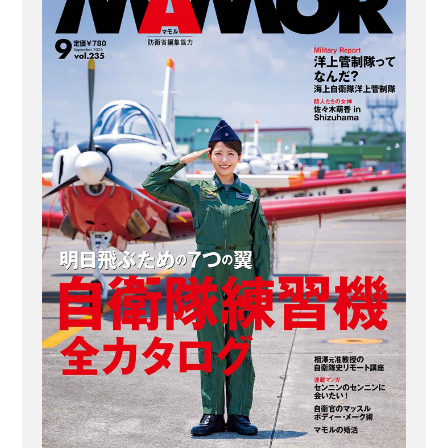
海・空の3人が集結し、本音のトークを
繰り広げてくれた。そこから見えてく
る女性特有の苦労と努力の歴史、そし
て国を守るべく存在する、自衛官の今
の姿とは？ 前編では、女性が自衛官と
し...