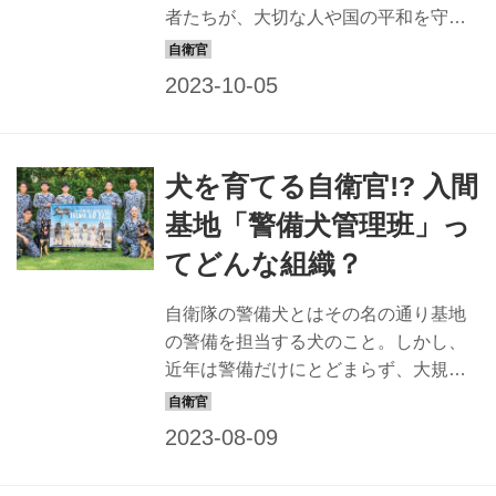
「軍隊にとって情報力は火力と同等、
者たちが、大切な人や国の平和を守る
いやそ...
ため、日々、奮闘している姿を知って
ほしいと考え、創刊当初から本誌では
「自衛官」個人に焦点を当てた連載を
多く掲載してきた。 若者たちの“グロー
イング・アップ物語”は、読む者の胸を
犬を育てる自衛官!? 入間
熱くする。それが、国を守るために身
をていする若者に密着取材、となれば
基地「警備犬管理班」っ
なおさらのことだ。 ここで紹介する以
てどんな組織？
外にも同様の連載はあるが、今回はな
かでも印象に残る6本に絞って紹介しよ
自衛隊の警備犬とはその名の通り基地
う。 10年以上たった今でも、掲載した
の警備を担当する犬のこと。しかし、
自衛官たちを、われわれスタッフは覚
近年は警備だけにとどまらず、大規模
えているし陰ながら応援してきた。ま
災害地に赴き、捜索などの人命救助活
るで親戚の子を世に送り出...
動で活躍する機会も多くなっている。
入間基地では、民間のブリーダーが育
てた0～3歳の犬の中から、隊員が「警