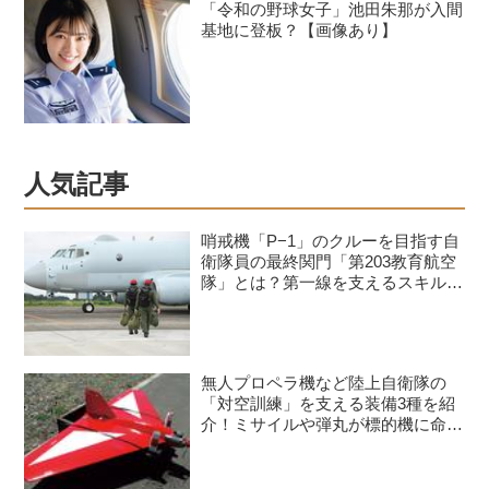
「令和の野球女子」池田朱那が入間
基地に登板？【画像あり】
人気記事
哨戒機「P−1」のクルーを目指す自
衛隊員の最終関門「第203教育航空
隊」とは？第一線を支えるスキルを
身につける長き道のり
無人プロペラ機など陸上自衛隊の
「対空訓練」を支える装備3種を紹
介！ミサイルや弾丸が標的機に命中
すると？