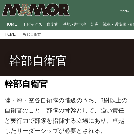
HOME
トピックス
自衛官
基地・駐屯地
部隊
戦車・護衛艦・
HOME
幹部自衛官
幹部自衛官
幹部自衛官
陸・海・空各自衛隊の階級のうち、3尉以上の
自衛官のこと。部隊の骨幹として、強い責任
と実行力で部隊を指揮する立場にあり、卓越
したリーダーシップが必要とされる。