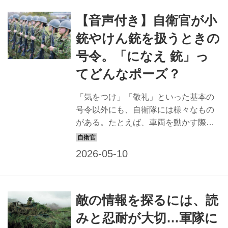
訪れる人気行事となっている。その様
【音声付き】自衛官が小
子を紹介しよう。 多くの観客が訪れる
70年以上続く伝統行事 防衛大学校（防
銃やけん銃を扱うときの
大）の開校記念祭（開校祭）は、例年
号令。「になえ 銃」っ
11月の土、日曜日の2日間にわたり開催
される。 一般大学の学園祭にあたる行
てどんなポーズ？
事だが、「お祭り要素だけでなく、観
閲式や儀じょう、訓練展示など、将来
「気をつけ」「敬礼」といった基本の
の幹部自衛官となるわれわれの訓練の
号令以外にも、自衛隊には様々なもの
様子や、防大ならではのイベン...
がある。たとえば、車両を動かす際
や、小銃や拳銃、砲を扱う際にも号令
は用いられている。 部隊を訪ねて上記
のリアルな号令を収録してみた。ぜ
ひ、音声をぜひ聞いてみよう。なお、
大きな音が出るので周囲にもご注意
敵の情報を探るには、読
を。 車両の号令：シチュエーションと
リアルな音声を紹介 自衛隊ではトラッ
みと忍耐が大切…軍隊に
クから戦車まで多数の車両を運用する