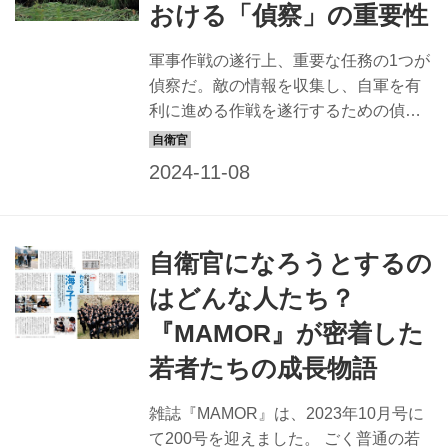
おける「偵察」の重要性
ため、車両を動かす号令が決まってい
る。多くの車両に共通する号令を紹介
軍事作戦の遂行上、重要な任務の1つが
しよう。 定位につけ 乗車前の号令。操
偵察だ。敵の情報を収集し、自軍を有
縦手と乗員は車両の前に立ち、整列す
利に進める作戦を遂行するための偵察
る。 乗車用意 乗車 「乗車用意」の予令
には、気配を隠し情報を探る「隠密偵
で隊員は駆け足で乗車位置に進む。
察」と、交戦し敵の勢力などを探る
「乗車...
「威力偵察」がある。 近年の自衛隊で
は威力偵察の重要性が増し、攻撃力を
持った偵察戦闘大隊を新編。また無人
自衛官になろうとするの
偵察機の運用がスタートするなど進化
している。自衛隊の偵察術について紹
はどんな人たち？
介しよう。 軍隊における偵察任務と
『MAMOR』が密着した
は？ そもそも偵察は何のために行われ
るのか？ そしてその重要性は？ 陸上自
若者たちの成長物語
衛隊の元幹部自衛官で多数の著書もあ
る二見龍氏に、軍隊における偵察任務
雑誌『MAMOR』は、2023年10月号に
の内容と大切さについて聞いてみた。
て200号を迎えました。 ごく普通の若