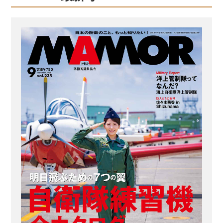
犬を一括購入し、警備犬を配備する全
国の空自基地に配分しているのだ。 入
間間基地に入隊した警備犬は、1、2年
かけてさまざまな訓練を行いながら、
空自独自の資格試験である「警備犬資
格検定」をパスすることで一人前にな
るのである。 そんな入間基地の警備犬
管理班は、自衛隊警備犬の訓練のほ
か、全国の基地に配備されている警備
犬を扱う...