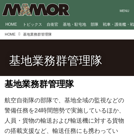
HOME
トピックス
自衛官
基地・駐屯地
部隊
戦車・護衛艦・
HOME
基地業務群管理隊
基地業務群管理隊
基地業務群管理隊
航空自衛隊の部隊で、基地全域の監視などの
警備任務を24時間態勢で実施しているほか、
人員・貨物の輸送および輸送機に対する貨物
の搭載支援など、輸送任務にも携わってい