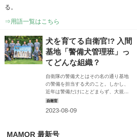
る。
⇒用語一覧はこちら
犬を育てる自衛官!? 入間
基地「警備犬管理班」っ
てどんな組織？
自衛隊の警備犬とはその名の通り基地
の警備を担当する犬のこと。しかし、
近年は警備だけにとどまらず、大規模
災害地に赴き、捜索などの人命救助活
動で活躍する機会も多くなっている。
入間基地では、民間のブリーダーが育
てた0～3歳の犬の中から、隊員が「警
備犬としての素養がある」と判断した
MAMOR 最新号