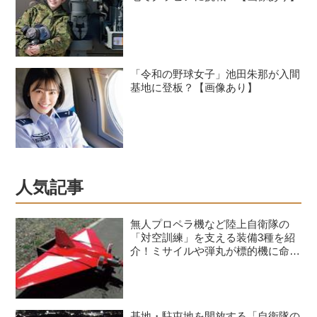
「令和の野球女子」池田朱那が入間
基地に登板？【画像あり】
人気記事
無人プロペラ機など陸上自衛隊の
「対空訓練」を支える装備3種を紹
介！ミサイルや弾丸が標的機に命中
すると？
基地・駐屯地を開放する「自衛隊の