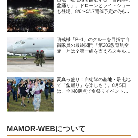
盆踊り」。ドローンとライトショー
も登場、8/6〜9/17開催予定の7拠点
を紹介
哨戒機「P−1」のクルーを目指す自
衛隊員の最終関門「第203教育航空
隊」とは？第一線を支えるスキルを
身につける長き道のり
夏真っ盛り！自衛隊の基地・駐屯地
で「盆踊り」を楽しもう。8月5日
は、全国8拠点で夏祭りイベントが
開催予定
MAMOR-WEBについて