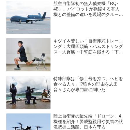
航空自衛隊初の無人偵察機「RQ-
4B」、パイロットが操縦する有人
機との整備の違いを現場のクルーが
語る
キツイ＆苦しい！自衛隊式トレーニ
ング：大腿四頭筋・ハムストリング
ス・大臀筋・中臀筋を鍛えろ！下半
身に負荷をかけるスクワット3種目
特殊部隊は「修士号を持つ、ヘビを
食べる人々」!?強さの理由を志田
音々さんが専門家に聞いた
陸上自衛隊の最先端「ドローン」4
機種を紹介！警戒監視用や災害の状
況把握に活躍、日本を守る