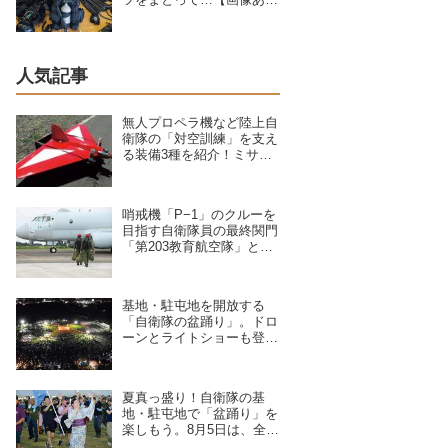
り】
人気記事
無人プロペラ機など陸上自
衛隊の「対空訓練」を支え
る装備3種を紹介！ミサイ
ルや弾丸が標的機に命中す
ると？
哨戒機「P−1」のクルーを
目指す自衛隊員の最終関門
「第203教育航空隊」と
は？第一線を支えるスキル
を身につける長き道のり
基地・駐屯地を開放する
「自衛隊の盆踊り」。ドロ
ーンとライトショーも登
場、8/6〜9/17開催予定の7
拠点を紹介
夏真っ盛り！自衛隊の基
地・駐屯地で「盆踊り」を
楽しもう。8月5日は、全国
8拠点で夏祭りイベントが