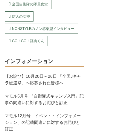
全国自衛隊の隊員食堂
防人の女神
NONSTYLEのノン感染型インタビュー
GO！GO！辞典くん
インフォメーション
【お詫び】10月20日～26日 「全国Jキャ
ラ総選挙」へ応募された皆様へ
マモル5月号 『自衛隊式キャンプ入門』記
事の間違いに対するお詫びと訂正
マモル12月号「イベント・インフォメー
ション」の記載間違いに対するお詫びと
訂正