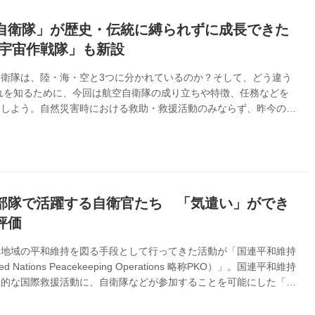
各機能を説明しよう。 KC-767とは？ 2010年より運用を開始した
ほか、...
自衛隊」が歴史・伝統に縛られずに成長できた
「宇宙作戦隊」も新設
衛隊は、陸・海・空と3つに分かれているのか？そして、どう違う
れを知るために、今回は航空自衛隊の成り立ちや特徴、任務などを
明しよう。自然災害時における救助・救援活動のみならず、昨今の世
見るにつけ、日本が有事に巻き込まれる心配も現実味を帯びてきた
民を守る各自衛隊への理解を深めるのは重要なことなのだ。 航空
勇猛果敢にスクランブル発進。任務においてはスピーディーが信条
TA＞（数字は2022年3月現在） 人員（うち女性）：約4万4000人
0人） 基地・分屯基地の数：約70 舞台となったエンタメ作品：映画
イ』、『空...
部隊で活躍する自衛官たち 「気遣い」ができ
評価
争地域の平和維持を図る手段として行ってきた活動が「国連平和維持
ed Nations Peacekeeping Operations 略称PKO）」。国連平和維持
道的な国際救援活動に、自衛隊などが参加することを可能にした「国
法（PKO法）」が成立した1992年に、カンボジア派遣から本格的
自衛隊によるPKOは、2022年で30周年を迎えます。この30年間