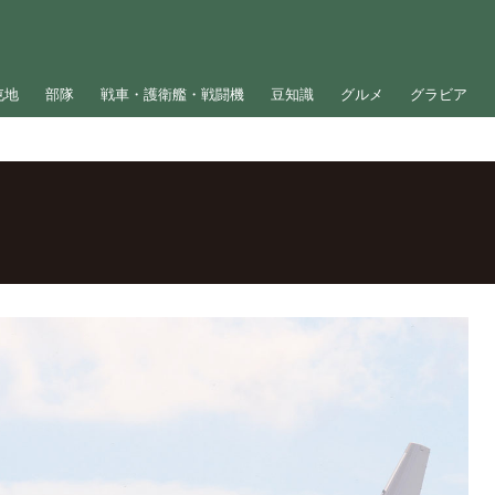
屯地
部隊
戦車・護衛艦・戦闘機
豆知識
グルメ
グラビア