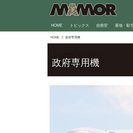
HOME
トピックス
自衛官
基地・駐
HOME
政府専用機
政府専用機