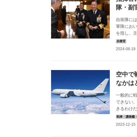
隊・副
自衛隊には
軍隊にお
を指し、
れておら
が、直接
防衛省・
中で防衛
艦隊司令
防衛副大臣
空中で
なかは
一般的に
できない
きるわけだ
機。さらに
在、メイン
767は空
プレーヤー