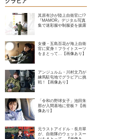
グラビア
其原有沙が陸上自衛官に!?
『MAMOR』デジタル写真
集で迷彩服や制服姿を披露
女優・五島百花が海上自衛
官に変身！フライトスーツ
をまとって…【画像あり】
アンジュルム・川村文乃が
練馬駐屯地でグラビアに挑
戦！【画像あり】
「令和の野球女子」池田朱
那が入間基地に登板？【画
像あり】
元ラストアイドル・長月翠
が、自衛隊のウェットスー
ツをまとって…【画像あ