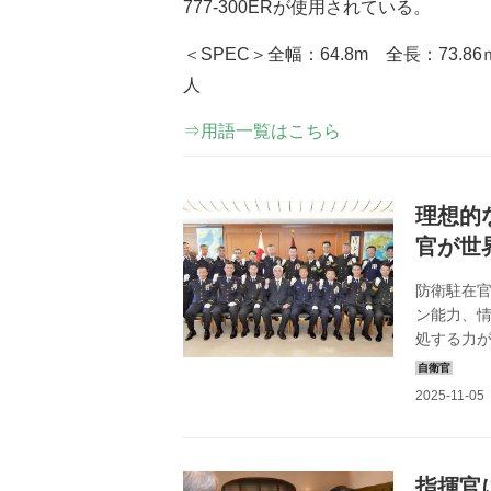
777-300ERが使用されている。
＜SPEC＞全幅：64.8m 全長：73.8
人
⇒用語一覧はこちら
理想的
官が世
防衛駐在
ン能力、
処する力が
の一翼を
ない苦労が
紹介しよう
官にあたる
に80人が
として出向
指揮官