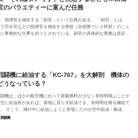
官のバラエティーに富んだ任務
、指揮官を補佐する「副官」という任務がある。 「副官」とは、
いて司令官などの指揮官を補佐する将校（自衛隊でいう幹部）のこと
主に事務的な仕事を担うとされている。副官の具体的な業務は規定さ
ず、部隊の本部、総務部署などに属する形をとっていることが多い
の上司は指揮官本人のみであり、指揮官の指揮統制に従って動く。
自衛隊には、さまざまな「副官」ポジションがある。日本の全省庁の
省にしかいないという「大臣・副大臣副官」のほか、海上自衛隊自衛
官と陸上自衛隊陸上総隊司令官、それぞれの副官をご紹介しよう。
の副官：政治の世界と自衛隊...
戦闘機に給油する「KC-767」を大解剖 機体の
どうなっている？
戦闘機は、ほかの航空機に比べて搭載燃料が少なく長時間飛ぶことが
。空に給油所があれば、基地に戻らず給油でき、長時間任務を継続で
。 そこで、飛行中に給油しようと登場したのが空中給油・輸送
輸送機へ空中給油すれば、輸送距離を延ばすことができる。 現
で活躍する日本のKC-767の外観は普通の旅客機のよう。しかしKC-
中給油機だけではなく、輸送機としても運用されるマルチパーパス・
なのだ。 ウクライナ支援やスーダンに派遣された報道も記憶に新