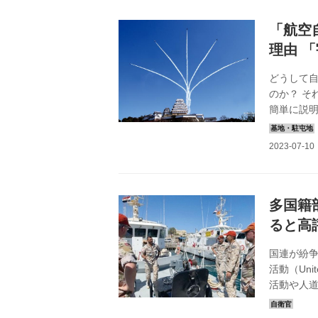
しい。その
航空自衛隊の
「航空
理由 
どうして自
のか？ そ
簡単に説
界情勢を
今、国と国
自衛隊：
＜空自DA
（約370
『ベストガ
多国籍
ると高
国連が紛
活動（Unit
活動や人
際平和協力
に始まった