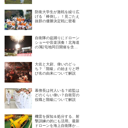
開催予定
防衛大学生が激戦を繰り広
げる「棒倒し」！見ごたえ
抜群の優勝決定戦に密着
自衛隊の盆踊りにドローン
ショーや音楽演奏！北海道
の3駐屯地同日開催を含
む、7月28日〜8月4日開催
予定の11拠点を紹介
大佐と大尉、偉いのどっ
ち？「階級」の始まりと呼
び名の由来について解説
幕僚長は何人いる？総監は
どのくらい偉い？自衛官の
役職と階級について解説
機雷を探知＆処分する、射
撃訓練の的にも活用。最新
ドローンを海上自衛隊から