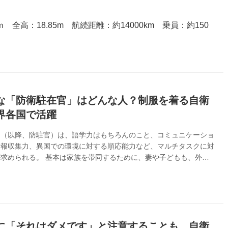
6ｍ 全高：18.85m 航続距離：約14000km 乗員：約150
な「防衛駐在官」はどんな人？制服を着る自衛
界各国で活躍
官（以降、防駐官）は、語学力はもちろんのこと、コミュニケーショ
情報収集力、異国での環境に対する順応能力など、マルチタスクに対
求められる。 基本は家族を帯同するために、妻や子どもも、外交
担うことがある。そこで、赴任が決まると、準備に、われわれが知ら
あるようだ。 防駐官は、どのようにつくられるのか、その一端を
。 なぜ制服を着る自衛官を各国に派遣しているのか 各国の駐在武
役職を自衛隊では防衛駐在官と呼ぶが、現在53カ国2代表部（注）
派遣されている。 防駐官は制度上、防衛省から外務省に外務事務官
するため、上司は派...
に「それはダメです」と注意することも…自衛