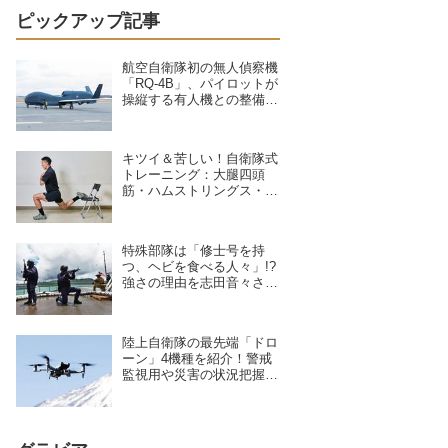
ピックアップ記事
航空自衛隊初の無人偵察機
「RQ-4B」、パイロットが
操縦する有人機との整備の
違いを現場のクルーが語る
キツイ＆苦しい！自衛隊式
トレーニング：大腿四頭
筋・ハムストリングス・大
臀筋・中臀筋を鍛えろ！下
半身に負荷をかけるスクワ
ット3種目
特殊部隊は「修士号を持
つ、ヘビを食べる人々」!?
強さの理由を志田音々さん
が専門家に聞いた
陸上自衛隊の最先端「ドロ
ーン」4機種を紹介！警戒
監視用や災害の状況把握に
活躍、日本を守る