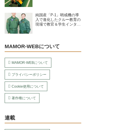
4種紹介
純国産「P-1」哨戒機の導
入で進化したクルー教育の
現場で教官＆学生インタビ
ュー／海上自衛隊下総航空
基地 第203教育航空隊（千
葉県）
MAMOR-WEBについて
MAMOR-WEBについて
プライバシーポリシー
Cookie使用について
著作権について
連載