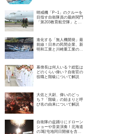
哨戒機「P−1」のクルーを
目指す自衛隊員の最終関門
「第203教育航空隊」と
は？第一線を支えるスキル
を身につける長き道のり
進化する「無人機開発」最
前線！日本の民間企業、新
明和工業と川崎重工業の新
型ドローンの実力とは？
幕僚長は何人いる？総監は
どのくらい偉い？自衛官の
役職と階級について解説
大佐と大尉、偉いのどっ
ち？「階級」の始まりと呼
び名の由来について解説
自衛隊の盆踊りにドローン
ショーや音楽演奏！北海道
の3駐屯地同日開催を含