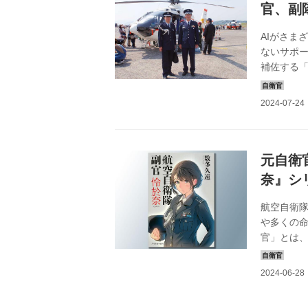
官、副
AIがさま
ないサポー
補佐する
はないだろ
ワーアップ
副隊長？ 
の指揮官
事を担う
自衛隊にお
元自衛
奈』シ
航空自衛隊
や多くの
官」とは
部）のこと
氏は元航
たものを尋
元航空自