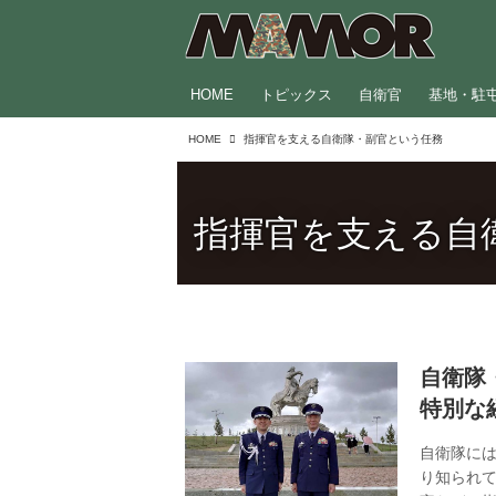
HOME
トピックス
自衛官
基地・駐
HOME
指揮官を支える自衛隊・副官という任務
指揮官を支える自
自衛隊
特別な
自衛隊に
り知られて