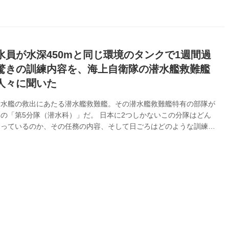
水員が水深450mと同じ環境のタンクで1週間過
驚きの訓練内容を、海上自衛隊の潜水艦救難艦
人々に聞いた
潜水艦の救出にあたる潜水艦救難艦。その潜水艦救難艦特有の部隊が
の「第5分隊（潜水科）」だ。 日本に2つしかないこの分隊はどん
なっているのか、その任務の内容、そして日ごろはどのような訓練を
るのか、隊員に聞いてみた。また艦長には、災害派遣時の対応につい
らった。 潜水長：飽和潜水員とDSRV員からなる主要部隊 「潜水
と分かりにくいのですが、その内容は救難科だと思ってもらえればイ
やすいでしょう」と語るのは、潜水艦救助艦『ちよだ』潜水長の高橋
。 潜水艦の乗員を救難するためには、人を潜らせるかDSRV（深海
と）を潜航させ...