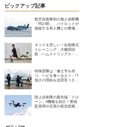
ピックアップ記事
航空自衛隊初の無人偵察機
「RQ-4B」、パイロットが
操縦する有人機との整備の
違いを現場のクルーが語る
キツイ＆苦しい！自衛隊式
トレーニング：大腿四頭
筋・ハムストリングス・大
臀筋・中臀筋を鍛えろ！下
半身に負荷をかけるスクワ
ット3種目
特殊部隊は「修士号を持
つ、ヘビを食べる人々」!?
強さの理由を志田音々さん
が専門家に聞いた
陸上自衛隊の最先端「ドロ
ーン」4機種を紹介！警戒
監視用や災害の状況把握に
活躍、日本を守る