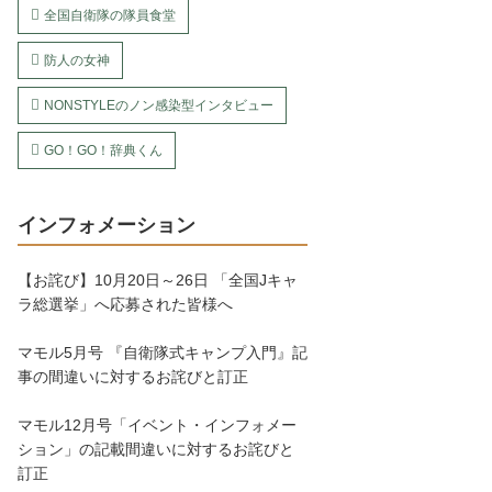
全国自衛隊の隊員食堂
防人の女神
NONSTYLEのノン感染型インタビュー
GO！GO！辞典くん
インフォメーション
【お詫び】10月20日～26日 「全国Jキャ
ラ総選挙」へ応募された皆様へ
マモル5月号 『自衛隊式キャンプ入門』記
事の間違いに対するお詫びと訂正
マモル12月号「イベント・インフォメー
ション」の記載間違いに対するお詫びと
訂正