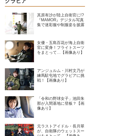
グラビア
其原有沙が陸上自衛官に!?
『MAMOR』デジタル写真
集で迷彩服や制服姿を披露
女優・五島百花が海上自衛
官に変身！フライトスーツ
をまとって…【画像あり】
アンジュルム・川村文乃が
練馬駐屯地でグラビアに挑
戦！【画像あり】
「令和の野球女子」池田朱
那が入間基地に登板？【画
像あり】
元ラストアイドル・長月翠
が、自衛隊のウェットスー
ツをまとって…【画像あ