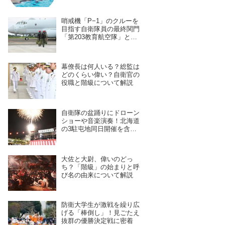
哨戒機「P−1」のクルーを
目指す自衛隊員の最終関門
「第203教育航空隊」と
は？第一線を支えるスキル
を身につける長き道のり
幕僚長は何人いる？総監は
どのくらい偉い？自衛官の
役職と階級について解説
自衛隊の盆踊りにドローン
ショーや音楽演奏！北海道
の3駐屯地同日開催を含
む、7月28日〜8月4日開催
予定の11拠点を紹介
大佐と大尉、偉いのどっ
ち？「階級」の始まりと呼
び名の由来について解説
防衛大学生が激戦を繰り広
げる「棒倒し」！見ごたえ
抜群の優勝決定戦に密着