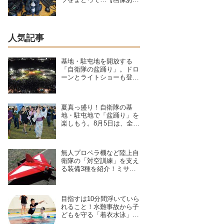
り】
人気記事
基地・駐屯地を開放する
「自衛隊の盆踊り」。ドロ
ーンとライトショーも登
場、8/6〜9/17開催予定の7
拠点を紹介
夏真っ盛り！自衛隊の基
地・駐屯地で「盆踊り」を
楽しもう。8月5日は、全国
8拠点で夏祭りイベントが
開催予定
無人プロペラ機など陸上自
衛隊の「対空訓練」を支え
る装備3種を紹介！ミサイ
ルや弾丸が標的機に命中す
ると？
目指すは10分間浮いていら
れること！水難事故から子
どもを守る「着衣水泳」の
レッスンに密着