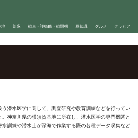
屯地
部隊
戦車・護衛艦・戦闘機
豆知識
グルメ
グラビア
扱う潜水医学に関して、調査研究や教育訓練などを行ってい
と。神奈川県の横須賀基地に所在し、潜水医学の専門機関と
潜水訓練や潜水士が深海で作業する際の各種データ収集など