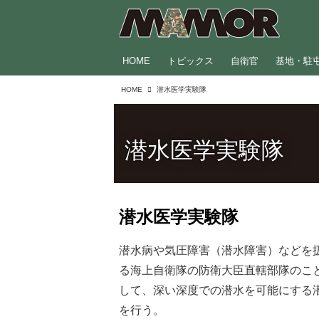
HOME
トピックス
自衛官
基地・駐
HOME
潜水医学実験隊
潜水医学実験隊
潜水医学実験隊
潜水病や気圧障害（潜水障害）などを
る海上自衛隊の防衛大臣直轄部隊のこ
して、深い深度での潜水を可能にする
を行う。