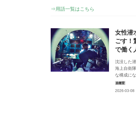
⇒用語一覧はこちら
女性潜
ごす！
で働く
沈没した
海上自衛隊
な構成に
行ってい
て教えても
科という
メージし
3等海佐だ
救難艇のこ