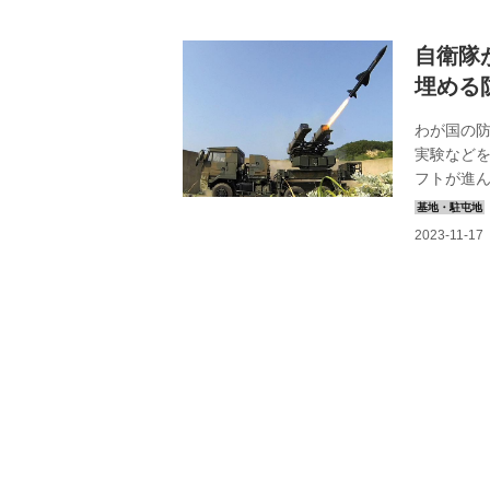
自衛隊
埋める
わが国の
実験など
フトが進ん
地・基地
てみた。 
備品の取
部員は、2
きた。 そ
感している