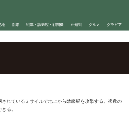
屯地
部隊
戦車・護衛艦・戦闘機
豆知識
グルメ
グラビア
用されているミサイルで地上から敵艦艇を攻撃する。複数の
できる。