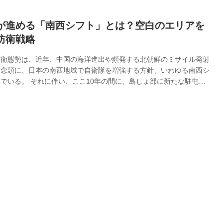
が進める「南西シフト」とは？空白のエリアを
防衛戦略
防衛態勢は、近年、中国の海洋進出や頻発する北朝鮮のミサイル発射
を念頭に、日本の南西地域で自衛隊を増強する方針、いわゆる南西シ
でいる。 それに伴い、ここ10年の間に、島しょ部に新たな駐屯
が次々と新設された。そこで今回、防衛計画課の防衛部員に話を聞い
なぜ今、南西防衛が注目を集めているのか？ 自衛隊の部隊編成や装
得・配備などを担当する防衛省整備計画局防衛計画課の河島慎吾防衛
015年に防衛計画課で勤務の後に異動、22年、再び同課へと戻って
の10年の間で、日本を取り巻く安全保障環境は大きく変化したと実
と語る。それはど...