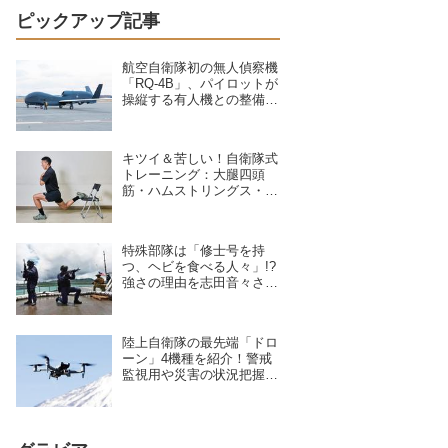
ピックアップ記事
航空自衛隊初の無人偵察機
「RQ-4B」、パイロットが
操縦する有人機との整備の
違いを現場のクルーが語る
キツイ＆苦しい！自衛隊式
トレーニング：大腿四頭
筋・ハムストリングス・大
臀筋・中臀筋を鍛えろ！下
半身に負荷をかけるスクワ
ット3種目
特殊部隊は「修士号を持
つ、ヘビを食べる人々」!?
強さの理由を志田音々さん
が専門家に聞いた
陸上自衛隊の最先端「ドロ
ーン」4機種を紹介！警戒
監視用や災害の状況把握に
活躍、日本を守る