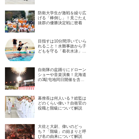
を身につける長き道のり
防衛大学生が激戦を繰り広
げる「棒倒し」！見ごたえ
抜群の優勝決定戦に密着
目指すは10分間浮いていら
れること！水難事故から子
どもを守る「着衣水泳」の
レッスンに密着
自衛隊の盆踊りにドローン
ショーや音楽演奏！北海道
の3駐屯地同日開催を含
む、7月28日〜8月4日開催
予定の11拠点を紹介
幕僚長は何人いる？総監は
どのくらい偉い？自衛官の
役職と階級について解説
大佐と大尉、偉いのどっ
ち？「階級」の始まりと呼
び名の由来について解説