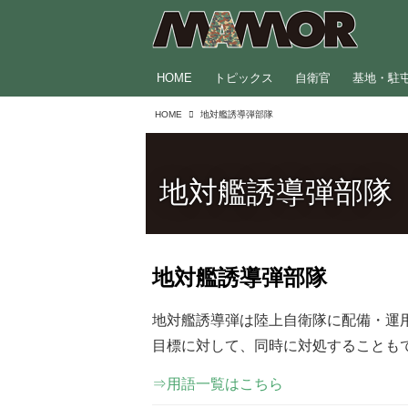
HOME
トピックス
自衛官
基地・駐
HOME
地対艦誘導弾部隊
地対艦誘導弾部隊
地対艦誘導弾部隊
地対艦誘導弾は陸上自衛隊に配備・運
目標に対して、同時に対処することも
⇒用語一覧はこちら