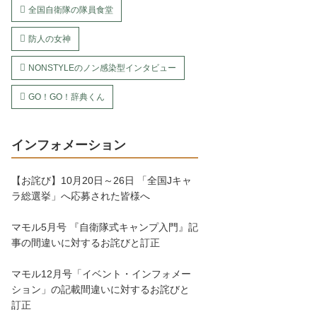
全国自衛隊の隊員食堂
防人の女神
NONSTYLEのノン感染型インタビュー
GO！GO！辞典くん
インフォメーション
【お詫び】10月20日～26日 「全国Jキャ
ラ総選挙」へ応募された皆様へ
マモル5月号 『自衛隊式キャンプ入門』記
事の間違いに対するお詫びと訂正
マモル12月号「イベント・インフォメー
ション」の記載間違いに対するお詫びと
訂正