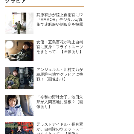
グラビア
其原有沙が陸上自衛官に!?
『MAMOR』デジタル写真
集で迷彩服や制服姿を披露
女優・五島百花が海上自衛
官に変身！フライトスーツ
をまとって…【画像あり】
アンジュルム・川村文乃が
練馬駐屯地でグラビアに挑
戦！【画像あり】
「令和の野球女子」池田朱
那が入間基地に登板？【画
像あり】
元ラストアイドル・長月翠
が、自衛隊のウェットスー
ツをまとって…【画像あ