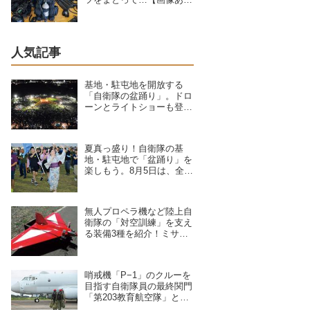
り】
人気記事
基地・駐屯地を開放する
「自衛隊の盆踊り」。ドロ
ーンとライトショーも登
場、8/6〜9/17開催予定の7
拠点を紹介
夏真っ盛り！自衛隊の基
地・駐屯地で「盆踊り」を
楽しもう。8月5日は、全国
8拠点で夏祭りイベントが
開催予定
無人プロペラ機など陸上自
衛隊の「対空訓練」を支え
る装備3種を紹介！ミサイ
ルや弾丸が標的機に命中す
ると？
哨戒機「P−1」のクルーを
目指す自衛隊員の最終関門
「第203教育航空隊」と
は？第一線を支えるスキル