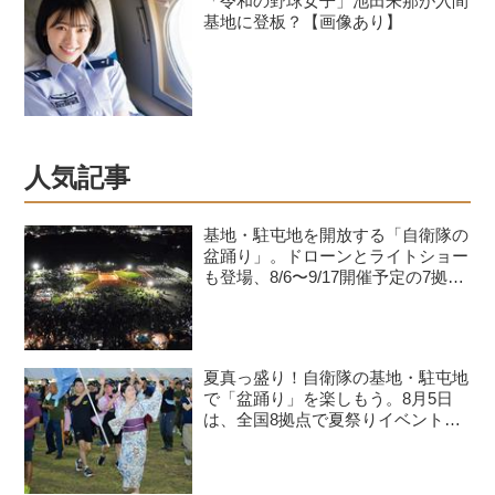
「令和の野球女子」池田朱那が入間
基地に登板？【画像あり】
人気記事
基地・駐屯地を開放する「自衛隊の
盆踊り」。ドローンとライトショー
も登場、8/6〜9/17開催予定の7拠点
を紹介
夏真っ盛り！自衛隊の基地・駐屯地
で「盆踊り」を楽しもう。8月5日
は、全国8拠点で夏祭りイベントが
開催予定