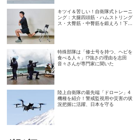
「F−35は最新鋭のステルス戦闘機で
キツイ＆苦しい！自衛隊式トレーニ
す。外見はややずんぐりむっくり...
ング：大腿四頭筋・ハムストリング
ス・大臀筋・中臀筋を鍛えろ！下半
身に負荷をかけるスクワット3種目
特殊部隊は「修士号を持つ、ヘビを
食べる人々」!?強さの理由を志田
音々さんが専門家に聞いた
陸上自衛隊の最先端「ドローン」4
機種を紹介！警戒監視用や災害の状
況把握に活躍、日本を守る