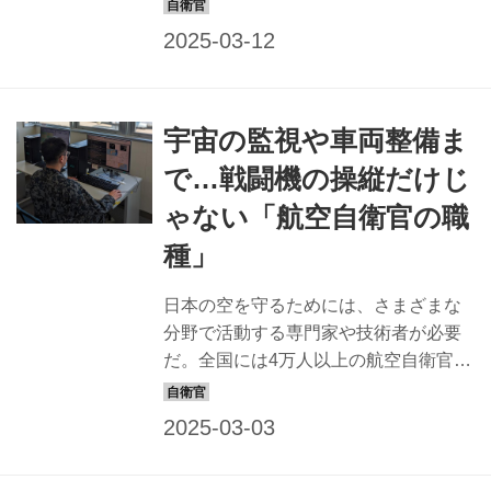
が約60種の職種に分かれて活躍してい
究所）ほか多数 「航空自...
る。 その中から主な21の職種を選び、
それぞれを担当する隊員たちの声を聞
いた。今回は後半の11つの職種を紹介
する。 ⇒前編はこちら 通信：無線通信
宇宙の監視や車両整備ま
からデータ通信、情報システムのサイ
バー防護も行う 【宮田容平空曹長】 土
で…戦闘機の操縦だけじ
佐清水通信隊総括班・サイバー運用係
ゃない「航空自衛官の職
長。約30年通信員として勤務後、「サ
イバー運用員」に転換した 「データ通
種」
信、無線通信を用いて全国の基地・分
屯基地との情報伝送や器材の整備・管
日本の空を守るためには、さまざまな
理を担います。私の任務は、空自の運
分野で活動する専門家や技術者が必要
用する情報システムへのサイバ...
だ。全国には4万人以上の航空自衛官が
約60種の職種に分かれて活躍してい
る。 その中から主な21の職種を選び、
それぞれを担当する隊員たちの声を聞
いた。今回は前半として10つの職種を