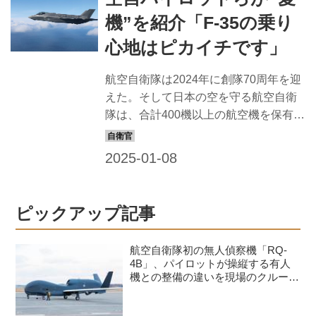
機”を紹介「F-35の乗り
心地はピカイチです」
航空自衛隊は2024年に創隊70周年を迎
えた。そして日本の空を守る航空自衛
隊は、合計400機以上の航空機を保有し
ている。 それぞれのパイロットをはじ
め、搭乗する隊員たちに、「愛機」へ
の熱い思いとともに紹介してもらっ
た。 F‐35：世界最新鋭の高性能戦闘
機。高度なステルス性能が自慢 ＜
ピックアップ記事
SPEC＞全幅：10.7m 全長：15.6m 全
高：4.38m 最大速度：約1955km/h 【反
航空自衛隊初の無人偵察機「RQ-
田和宏2等空佐】 第3航空団第302飛行
4B」、パイロットが操縦する有人
隊・飛行隊長。F-4パイロットを経て、
機との整備の違いを現場のクルーが
語る
F-35に機種転換。各種任務を行うほ
か、飛行隊長として部下を率いる