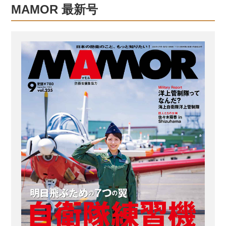
躍。多目的に使える輸送機 ＜SPEC＞
MAMOR 最新号
全幅：約47.6m 全長：約48.5m 全高：
約15.8m 最大速度：約1028km/h 【青野
純也2等空佐】 第1輸送航空隊飛行群第
404飛行隊・飛行隊長。KC-767の機長
を務める 「KC−767は、ボーイング
767−200旅客機を改造した航空機で
す。F−15やC−130Hなどへの空中給油
や、航空...