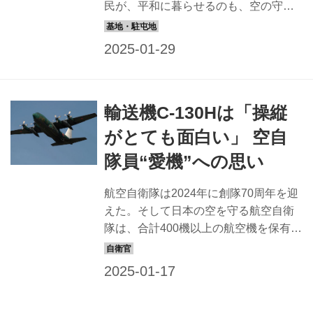
初は、アメリカ空軍から供与され...
民が、平和に暮らせるのも、空の守護
神が常に目を光らせているからだ。
2024年に70周年を迎えた、空自の活躍
がブルーサーマルに乗って上空に、そ
して宇宙に向かって広がるように祈り
ながら、今一度、その基礎知識につい
輸送機C-130Hは「操縦
ておさらいしよう。 航空自衛隊の主要
部隊と全国の主要施設はこれだ！ 航空
がとても面白い」 空自
自衛隊は日本全国の空の防衛を担う巨
隊員“愛機”への思い
大な組織だ。主要な構成部隊と、それ
らが全国各地をどのようにカバーして
航空自衛隊は2024年に創隊70周年を迎
いるのか紹介しよう。 航空自衛隊は、
えた。そして日本の空を守る航空自衛
大きく分けて5つの主要な部隊で構成さ
隊は、合計400機以上の航空機を保有し
れる。このうち「航空総隊」は、航空
ている。 それぞれのパイロットをはじ
戦闘任務を与えられた第一線実動部...
め、搭乗する隊員たちに、「愛機」へ
の熱い思いとともに紹介してもらっ
た。 KC-767：空中給油機としても活