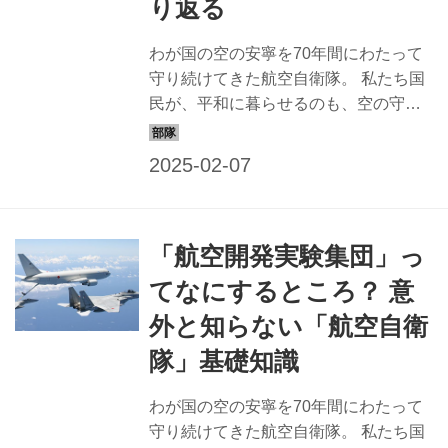
が起きているのかを把握する任務な
り返る
ど、宇宙空間を安全かつ安定的に利用
できるよう活動しています。 人工衛星
わが国の空の安寧を70年間にわたって
やスペースデブリなど宇宙物体の位置
守り続けてきた航空自衛隊。 私たち国
や軌道の把握、各国の衛星運用・利用
民が、平和に暮らせるのも、空の守護
状況...
神が常に目を光らせているからだ。感
謝とともに、お祝いをお伝えしたい。
世界トップレベルの力を持つまでに成
長した空自はどのような活動をしてき
たのだろうか。特に重要なエピソード
「航空開発実験集団」っ
を交えつつ70年の歴史を一挙に紹介し
よう。 自衛隊で最も新しい組織。防衛
てなにするところ？ 意
庁設置と同時に創隊 航空自衛隊は、
外と知らない「航空自衛
1954（昭和29）年7月1日、新設された
防衛庁と同日に創隊された。陸上自衛
隊」基礎知識
隊、海上自衛隊と比べ最も新しい部門
であり、かつ、全くのゼロから組織を
わが国の空の安寧を70年間にわたって
つくり上げていったのである。 創隊当
守り続けてきた航空自衛隊。 私たち国