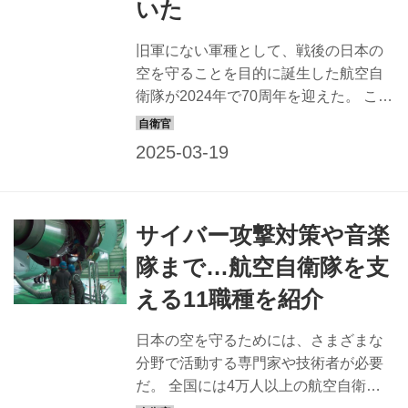
いた
旧軍にない軍種として、戦後の日本の
空を守ることを目的に誕生した航空自
衛隊が2024年で70周年を迎えた。 これ
からの日本を取り巻く世界の安全保障
環境は、これまでの70年とは比較でき
ないほど、スピーディーに、そしてダ
イナミックに変化していくことが予想
される。それに伴って、空自の役割や
サイバー攻撃対策や音楽
活動はどのように進化していくのだろ
うか？ 航空軍事記者の関賢太郎氏、元
隊まで…航空自衛隊を支
航空幕僚長の井筒俊司氏の2人に話を伺
える11職種を紹介
った。 転換点を経て進化。今後に注目
したい 【関賢太郎（せきけんたろう）
日本の空を守るためには、さまざまな
氏】 1981年生まれ。航空軍事評論家・
分野で活動する専門家や技術者が必要
写真家。軍事・航空専門誌などで活躍
だ。 全国には4万人以上の航空自衛官
中。著書に『戦闘機の秘密』（PHP研