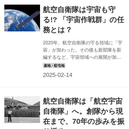
紹介する。 操縦：戦闘機や輸送機など
航空自衛隊は宇宙も守
を操縦し、上空から日本の空を守る
【畠伸一郎1等空尉】 新田原基地（宮
る!? 「宇宙作戦群」の任
崎県）にある第305飛行隊所属のF-15パ
務とは？
イロット。普段からトレーニングを欠
かさない 「戦闘機のパイロットとし
2020年、航空自衛隊の守る領域に「宇
て、日本の領空に侵入しようとする航
宙」が加わった。その後も新部隊を新
空機に対処しています。それ以外で
編するなど、宇宙領域への展開が加速
は、各種訓練を通じて操縦技術向上に
している。 経済・社会活動に不可欠な
努めています。任務を完遂し、日本...
宇宙空間の安定利用を確保 航空自衛隊
には、自衛隊唯一の宇宙領域専門部
隊、宇宙作戦群があり府中基地（東京
都）や防府北基地（山口県）に部隊を
航空自衛隊は「航空宇宙
配置している。それらの指揮を執る杉
山1佐に任務の内容を聞いた。 「宇宙
自衛隊」へ。創隊から現
航空研究開発機構（JAXA）やアメリカ
在まで、70年の歩みを振
宇宙軍などと協力して、宇宙領域で何