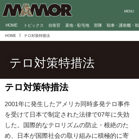
HOME
トピックス
自衛官
基地・駐屯地
部隊
戦車・護衛艦・
HOME
テロ対策特措法
テロ対策特措法
テロ対策特措法
2001年に発生したアメリカ同時多発テロ事件
を受けて日本で制定された法律で07年に失効
した。国際的なテロリズムの防止・根絶のた
め、日本が国際社会の取り組みに積極的に寄