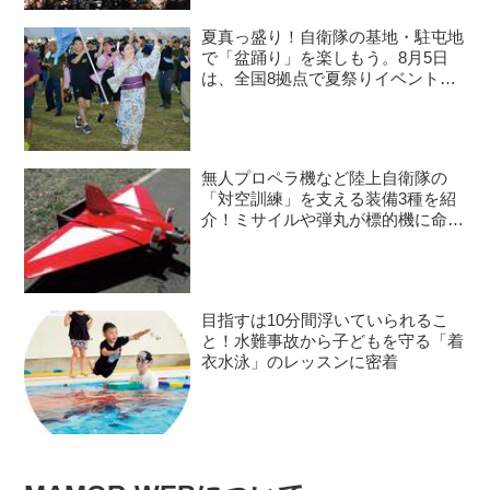
夏真っ盛り！自衛隊の基地・駐屯地
で「盆踊り」を楽しもう。8月5日
は、全国8拠点で夏祭りイベントが
開催予定
無人プロペラ機など陸上自衛隊の
「対空訓練」を支える装備3種を紹
介！ミサイルや弾丸が標的機に命中
すると？
目指すは10分間浮いていられるこ
と！水難事故から子どもを守る「着
衣水泳」のレッスンに密着