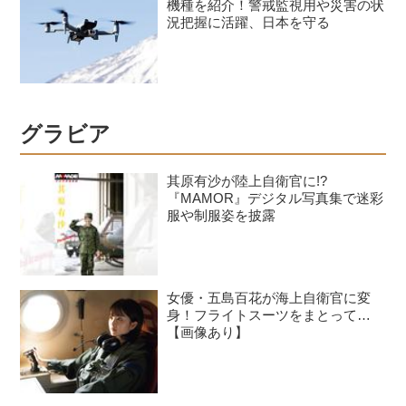
機種を紹介！警戒監視用や災害の状
況把握に活躍、日本を守る
グラビア
其原有沙が陸上自衛官に!?
『MAMOR』デジタル写真集で迷彩
服や制服姿を披露
女優・五島百花が海上自衛官に変
身！フライトスーツをまとって…
【画像あり】