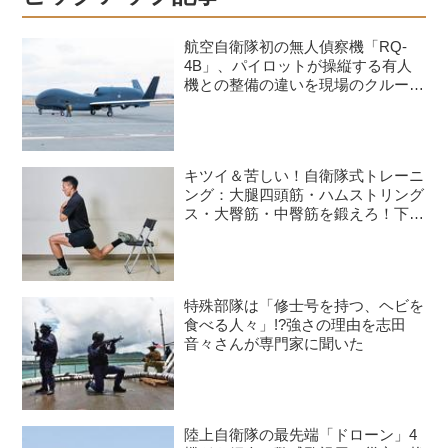
航空自衛隊初の無人偵察機「RQ-
4B」、パイロットが操縦する有人
機との整備の違いを現場のクルーが
語る
キツイ＆苦しい！自衛隊式トレーニ
ング：大腿四頭筋・ハムストリング
ス・大臀筋・中臀筋を鍛えろ！下半
身に負荷をかけるスクワット3種目
特殊部隊は「修士号を持つ、ヘビを
食べる人々」!?強さの理由を志田
音々さんが専門家に聞いた
陸上自衛隊の最先端「ドローン」4