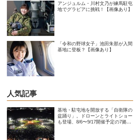
アンジュルム・川村文乃が練馬駐屯
地でグラビアに挑戦！【画像あり】
「令和の野球女子」池田朱那が入間
基地に登板？【画像あり】
人気記事
基地・駐屯地を開放する「自衛隊の
盆踊り」。ドローンとライトショー
も登場、8/6〜9/17開催予定の7拠点
を紹介