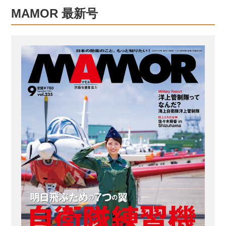
たのだろうか。特に重要なエピソード
MAMOR 最新号
を交えつつ70年の歴史を一挙に紹介し
よう。 自衛隊で最も新しい組織。防衛
庁設置と同時に創隊 航空自衛隊は、
1954（昭和29）年7月1日、新設された
防衛庁と同日に創隊された。陸上自衛
隊、海上自衛隊と比べ最も新しい部門
であり、かつ、全くのゼロから組織を
つくり上げていったのである。 創隊当
初は、アメリカ空軍から供与され...