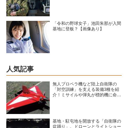
「令和の野球女子」池田朱那が入間
基地に登板？【画像あり】
人気記事
無人プロペラ機など陸上自衛隊の
「対空訓練」を支える装備3種を紹
介！ミサイルや弾丸が標的機に命中
すると？
基地・駐屯地を開放する「自衛隊の
盆踊り」。ドローンとライトショー