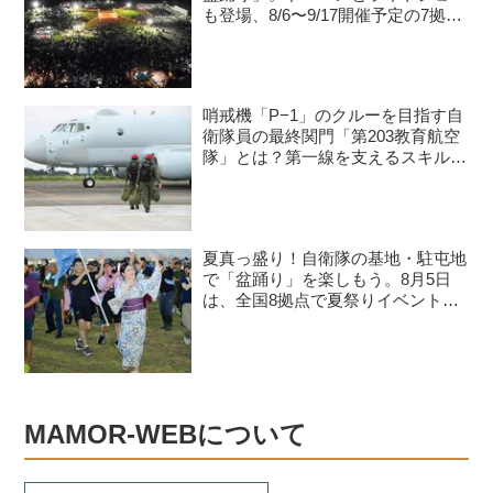
も登場、8/6〜9/17開催予定の7拠点
を紹介
哨戒機「P−1」のクルーを目指す自
衛隊員の最終関門「第203教育航空
隊」とは？第一線を支えるスキルを
身につける長き道のり
夏真っ盛り！自衛隊の基地・駐屯地
で「盆踊り」を楽しもう。8月5日
は、全国8拠点で夏祭りイベントが
開催予定
MAMOR-WEBについて