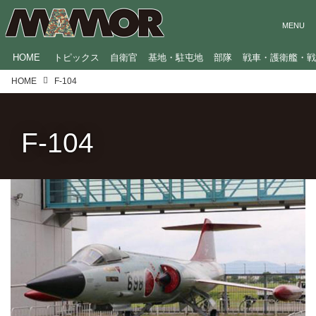
HOME
トピックス
自衛官
基地・駐屯地
部隊
戦車・護衛艦・
HOME
F‐104
F‐104