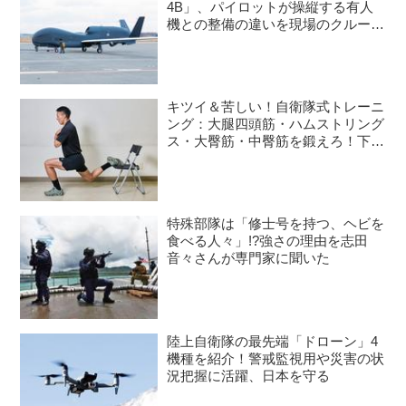
4B」、パイロットが操縦する有人
機との整備の違いを現場のクルーが
語る
キツイ＆苦しい！自衛隊式トレーニ
ング：大腿四頭筋・ハムストリング
ス・大臀筋・中臀筋を鍛えろ！下半
身に負荷をかけるスクワット3種目
特殊部隊は「修士号を持つ、ヘビを
食べる人々」!?強さの理由を志田
音々さんが専門家に聞いた
陸上自衛隊の最先端「ドローン」4
機種を紹介！警戒監視用や災害の状
況把握に活躍、日本を守る