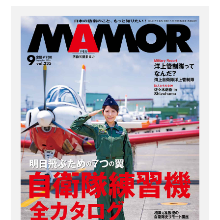
よう。 自衛隊で最も新しい組織。防衛
庁設置と同時に創隊 航空自衛隊は、
1954（昭和29）年7月1日、新設された
防衛庁と同日に創隊された。陸上自衛
隊、海上自衛隊と比べ最も新しい部門
であり、かつ、全くのゼロから組織を
つくり上げていったのである。 創隊当
初は、アメリカ空軍から供与され...