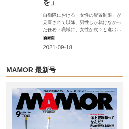
を」
767−200旅客機を改造した航空機で
す。F−15やC−130Hなどへの空中給油
自衛隊における「女性の配置制限」が
や、航空...
見直されて以降、男性しか就けなかっ
た任務・職域に、女性が次々と進出し
ている。近年初配置された女性たちの
活躍を紹介しよう。 2018年、ついに女
性の配置制限が全面的に撤廃 かつて自
衛隊では、直接戦闘職域、戦闘部隊を
直接支援する職域、肉体負担の大きい
MAMOR 最新号
職域に、子どもを産み育てる、いわゆ
る「母性保護」の観点から女性自衛官
が配置されることはなかった。これが
「女性の配置制限」だ。しかし少子化
などにより自衛隊員の人材確保が難し
くなったことを背景に防衛庁（当時）
が1993年に隊員の配置制度などの見直
しを始めて以降、自衛隊の任務の多様