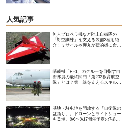
人気記事
無人プロペラ機など陸上自衛隊の
「対空訓練」を支える装備3種を紹
介！ミサイルや弾丸が標的機に命中
すると？
哨戒機「P−1」のクルーを目指す自
衛隊員の最終関門「第203教育航空
隊」とは？第一線を支えるスキルを
身につける長き道のり
基地・駐屯地を開放する「自衛隊の
盆踊り」。ドローンとライトショー
も登場、8/6〜9/17開催予定の7拠点
を紹介