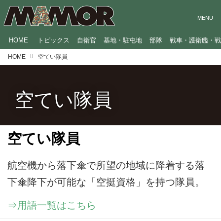
HOME
トピックス
自衛官
基地・駐屯地
部隊
戦車・護衛艦・
HOME
空てい隊員
空てい隊員
空てい隊員
航空機から落下傘で所望の地域に降着する落
下傘降下が可能な「空挺資格」を持つ隊員。
⇒用語一覧はこちら