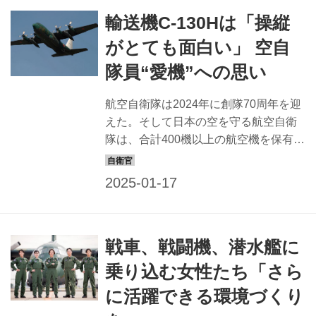
輸送機C-130Hは「操縦
がとても面白い」 空自
隊員“愛機”への思い
航空自衛隊は2024年に創隊70周年を迎
えた。そして日本の空を守る航空自衛
隊は、合計400機以上の航空機を保有し
ている。 それぞれのパイロットをはじ
め、搭乗する隊員たちに、「愛機」へ
の熱い思いとともに紹介してもらっ
た。 KC-767：空中給油機としても活
躍。多目的に使える輸送機 ＜SPEC＞
戦車、戦闘機、潜水艦に
全幅：約47.6m 全長：約48.5m 全高：
約15.8m 最大速度：約1028km/h 【青野
乗り込む女性たち「さら
純也2等空佐】 第1輸送航空隊飛行群第
に活躍できる環境づくり
404飛行隊・飛行隊長。KC-767の機長
を務める 「KC−767は、ボーイング