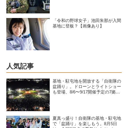
「令和の野球女子」池田朱那が入間
基地に登板？【画像あり】
人気記事
基地・駐屯地を開放する「自衛隊の
盆踊り」。ドローンとライトショー
も登場、8/6〜9/17開催予定の7拠点
を紹介
夏真っ盛り！自衛隊の基地・駐屯地
で「盆踊り」を楽しもう。8月5日