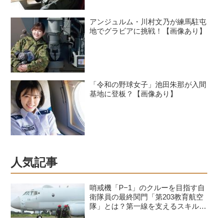
アンジュルム・川村文乃が練馬駐屯
地でグラビアに挑戦！【画像あり】
「令和の野球女子」池田朱那が入間
基地に登板？【画像あり】
人気記事
哨戒機「P−1」のクルーを目指す自
衛隊員の最終関門「第203教育航空
隊」とは？第一線を支えるスキルを
身につける長き道のり