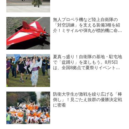
無人プロペラ機など陸上自衛隊の
「対空訓練」を支える装備3種を紹
介！ミサイルや弾丸が標的機に命中
すると？
夏真っ盛り！自衛隊の基地・駐屯地
で「盆踊り」を楽しもう。8月5日
は、全国8拠点で夏祭りイベントが
開催予定
防衛大学生が激戦を繰り広げる「棒
倒し」！見ごたえ抜群の優勝決定戦
に密着