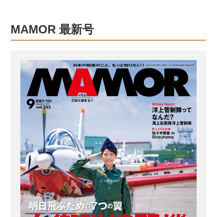
して宇宙に向かって広がるように祈り
ながら、今一度、その基礎知識につい
MAMOR 最新号
ておさらいしよう。 航空自衛隊の主要
部隊と全国の主要施設はこれだ！ 航空
自衛隊は日本全国の空の防衛を担う巨
大な組織だ。主要な構成部隊と、それ
らが全国各地をどのようにカバーして
いるのか紹介しよう。 航空自衛隊は、
大きく分けて5つの主要な部隊で構成さ
れる。このうち「航空総隊」は、航空
戦闘任務を与えられた第一線実動部...