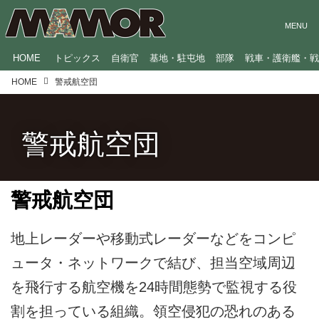
HOME
トピックス
自衛官
基地・駐屯地
部隊
戦車・護衛艦・
HOME
警戒航空団
警戒航空団
警戒航空団
地上レーダーや移動式レーダーなどをコンピ
ュータ・ネットワークで結び、担当空域周辺
を飛行する航空機を24時間態勢で監視する役
割を担っている組織。領空侵犯の恐れのある