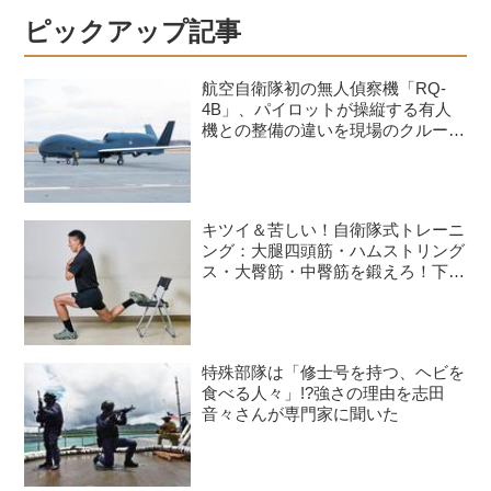
ピックアップ記事
航空自衛隊初の無人偵察機「RQ-
4B」、パイロットが操縦する有人
機との整備の違いを現場のクルーが
語る
キツイ＆苦しい！自衛隊式トレーニ
ング：大腿四頭筋・ハムストリング
ス・大臀筋・中臀筋を鍛えろ！下半
身に負荷をかけるスクワット3種目
特殊部隊は「修士号を持つ、ヘビを
食べる人々」!?強さの理由を志田
音々さんが専門家に聞いた