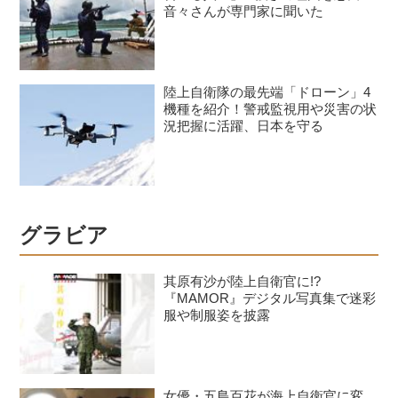
音々さんが専門家に聞いた
陸上自衛隊の最先端「ドローン」4
機種を紹介！警戒監視用や災害の状
況把握に活躍、日本を守る
グラビア
其原有沙が陸上自衛官に!?
『MAMOR』デジタル写真集で迷彩
服や制服姿を披露
女優・五島百花が海上自衛官に変