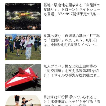
基地・駐屯地を開放する「自衛隊の
盆踊り」。ドローンとライトショー
も登場、8/6〜9/17開催予定の7拠点
を紹介
夏真っ盛り！自衛隊の基地・駐屯地
で「盆踊り」を楽しもう。8月5日
は、全国8拠点で夏祭りイベントが
開催予定
無人プロペラ機など陸上自衛隊の
「対空訓練」を支える装備3種を紹
介！ミサイルや弾丸が標的機に命中
すると？
目指すは10分間浮いていられるこ
と！水難事故から子どもを守る「着
衣水泳」のレッスンに密着