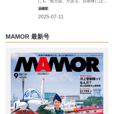
にも「航空図」がある。自衛隊にはこ
の航空図を作成する専門の部隊があ
る。それが、航空自衛隊の飛行情報隊
だ。 飛行情報隊が編集している航空図
の中の1つに、パイロットや管制官から
便利だと重宝されている「航空路図
MAMOR 最新号
誌」があるが、この役割や魅力につい
て陸・海・空のパイロットや元海自パ
イロットの津野氏に聞いてみた。 【津
野拓士氏】 第一工科大学航空工学部准
教授。海上自衛隊でP-3Cの機長などを
務め、退職後に民間の航空会社のパイ
ロットを経た後、現職に就く 全国の飛
行場の情報がまとめられヘリの離発着
のデータも充実 CH‐47JA輸送ヘリコ...