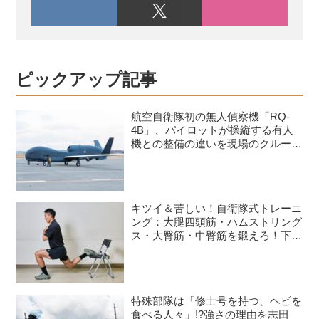
ピックアップ記事
航空自衛隊初の無人偵察機「RQ-
4B」、パイロットが操縦する有人
機との整備の違いを現場のクルーが
語る
キツイ＆苦しい！自衛隊式トレーニ
ング：大腿四頭筋・ハムストリング
ス・大臀筋・中臀筋を鍛えろ！下半
身に負荷をかけるスクワット3種目
特殊部隊は「修士号を持つ、ヘビを
食べる人々」!?強さの理由を志田