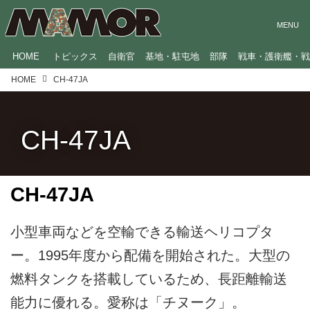
HOME
トピックス
自衛官
基地・駐屯地
部隊
戦車・護衛艦・
HOME
CH‐47JA
CH‐47JA
CH‐47JA
小型車両などを空輸できる輸送ヘリコプタ
ー。1995年度から配備を開始された。大型の
燃料タンクを搭載しているため、長距離輸送
能力に優れる。愛称は「チヌーク」。