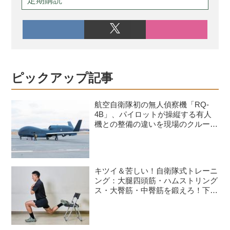
定期購読
ピックアップ記事
航空自衛隊初の無人偵察機「RQ-
4B」、パイロットが操縦する有人
機との整備の違いを現場のクルーが
語る
キツイ＆苦しい！自衛隊式トレーニ
ング：大腿四頭筋・ハムストリング
ス・大臀筋・中臀筋を鍛えろ！下半
身に負荷をかけるスクワット3種目