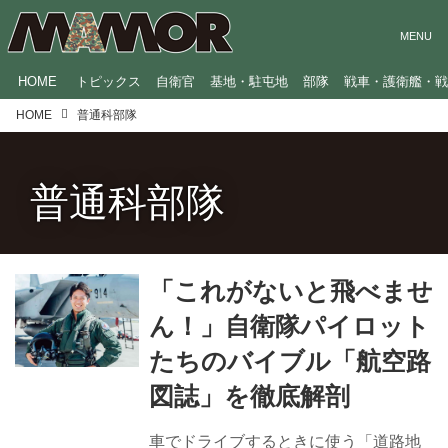
HOME
トピックス
自衛官
基地・駐屯地
部隊
戦車・護衛艦・
HOME
普通科部隊
普通科部隊
「これがないと飛べませ
ん！」自衛隊パイロット
たちのバイブル「航空路
図誌」を徹底解剖
車でドライブするときに使う「道路地