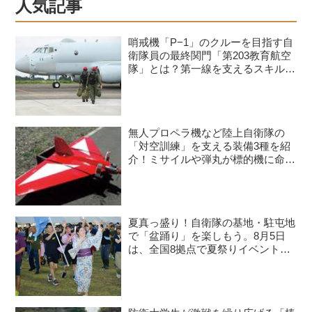
人気記事
哨戒機「P−1」のクルーを目指す自
衛隊員の最終関門「第203教育航空
隊」とは？第一線を支えるスキルを
身につける長き道のり
無人プロペラ機など陸上自衛隊の
「対空訓練」を支える装備3種を紹
介！ミサイルや弾丸が標的機に命中
すると？
夏真っ盛り！自衛隊の基地・駐屯地
で「盆踊り」を楽しもう。8月5日
は、全国8拠点で夏祭りイベントが
開催予定