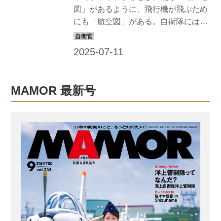
図」があるように、飛行機が飛ぶため
にも「航空図」がある。自衛隊にはこ
の航空図を作成する専門の部隊があ
る。それが、航空自衛隊の飛行情報隊
だ。 飛行情報隊が編集している航空図
の中の1つに、パイロットや管制官から
便利だと重宝されている「航空路図
MAMOR 最新号
誌」があるが、この役割や魅力につい
て陸・海・空のパイロットや元海自パ
イロットの津野氏に聞いてみた。 【津
野拓士氏】 第一工科大学航空工学部准
教授。海上自衛隊でP-3Cの機長などを
務め、退職後に民間の航空会社のパイ
ロットを経た後、現職に就く 全国の飛
行場の情報がまとめられヘリの離発着
のデータも充実 CH‐47JA輸送ヘリコ...