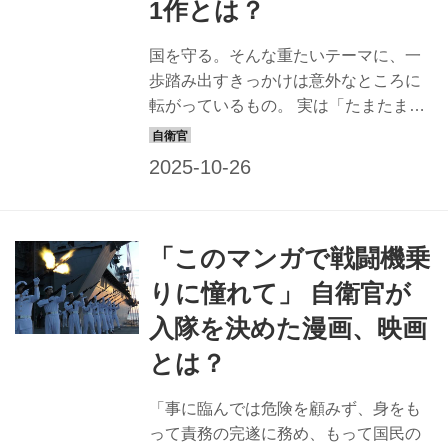
1作とは？
国を守る。そんな重たいテーマに、一
歩踏み出すきっかけは意外なところに
転がっているもの。 実は「たまたま触
れた映画や漫画、漫画に心を動かされ
て入隊を決めた」という自衛官も少な
くない。最初は単なる憧れだったけれ
ど、気づけば「国を守る」ことの意味
を深く実感していた…。そんなエピソ
「このマンガで戦闘機乗
ードも。 現役の自衛官たちが「背中を
押してくれた作品」を紹介してくれ
りに憧れて」 自衛官が
た。 ゲーム『艦隊これくしょん -艦こ
入隊を決めた漫画、映画
れ-』 この作品から艦艇の歴史を学び、
自衛官になった（海自／3曹／男性・20
とは？
代） 高校時代、友人に誘われて「艦こ
れ」のゲームに触れました。この作品
「事に臨んでは危険を顧みず、身をも
をきっかけに艦艇の名称や装備品など
って責務の完遂に務め、もって国民の