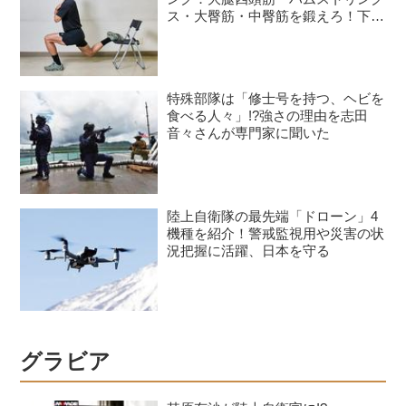
ス・大臀筋・中臀筋を鍛えろ！下半
身に負荷をかけるスクワット3種目
特殊部隊は「修士号を持つ、ヘビを
食べる人々」!?強さの理由を志田
音々さんが専門家に聞いた
陸上自衛隊の最先端「ドローン」4
機種を紹介！警戒監視用や災害の状
況把握に活躍、日本を守る
グラビア