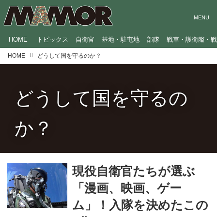
HOME
トピックス
自衛官
基地・駐屯地
部隊
戦車・護衛艦・
HOME
どうして国を守るのか？
どうして国を守るの
か？
現役自衛官たちが選ぶ
「漫画、映画、ゲー
ム」！入隊を決めたこの