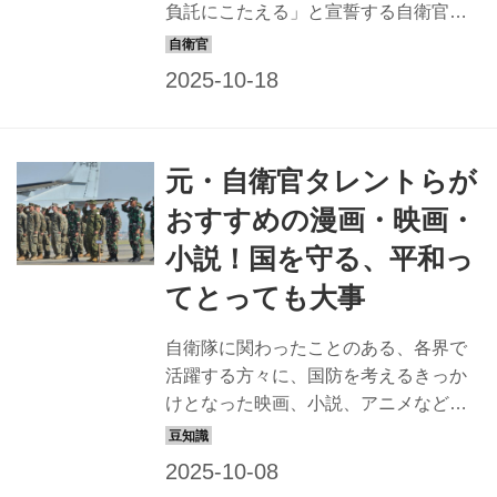
を知ることができ、そこからさらに歴...
負託にこたえる」と宣誓する自衛官た
ちも、入隊前から国防の志に燃える人
ばかりではない。 たまたま観た、読ん
だエンタメ作品がきっかけになって入
隊し、後に国を守る大切さに気が付い
た、という隊員も。 そんな作品を現役
元・自衛官タレントらが
の隊員たちに紹介してもらった。 コミ
ック『エリア88』 この作品を読んで空
おすすめの漫画・映画・
自の戦闘機乗りになりたいと思った
小説！国を守る、平和っ
（空自／2佐／男性・50代） 中学時
代、兄の影響で読み始め、熱中したこ
てとっても大事
とを覚えています。 作中で登場人物が
仲間を助けるために自分も犠牲になる
自衛隊に関わったことのある、各界で
シーンでは、「自分中心」の傭兵たち
活躍する方々に、国防を考えるきっか
でも仲間を守るために戦うことに感動
けとなった映画、小説、アニメなどの
を覚...
エンターテインメント作品について教
えてもらった。 自分の大切な人、国を
守るというのはどういうことなのか。