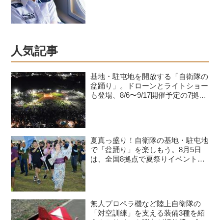
人気記事
基地・駐屯地を開放する「自衛隊の
盆踊り」。ドローンとライトショー
も登場、8/6〜9/17開催予定の7拠点
を紹介
夏真っ盛り！自衛隊の基地・駐屯地
で「盆踊り」を楽しもう。8月5日
は、全国8拠点で夏祭りイベントが
開催予定
無人プロペラ機など陸上自衛隊の
「対空訓練」を支える装備3種を紹