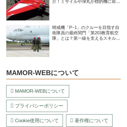
介！ミサイルや弾丸が標的機に命中
すると？
哨戒機「P−1」のクルーを目指す自
衛隊員の最終関門「第203教育航空
隊」とは？第一線を支えるスキルを
身につける長き道のり
MAMOR-WEBについて
MAMOR-WEBについて
プライバシーポリシー
Cookie使用について
著作権について