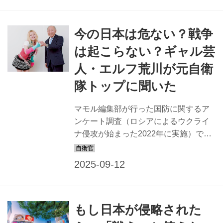
作品を通して感じてみてはどうだろう
か。 岡田朋峰さん「家族や友人に同じ
今の日本は危ない？戦争
経験をしてほしくない」 【岡田朋峰さ
ん】 1998年、東京都生まれ。「2019ミ
は起こらない？ギャル芸
ス・インターナショナル」日本代表な
人・エルフ荒川が元自衛
どモデル・タレントとして活躍。父は
俳優の岡田眞澄さん。24年9月より、防
隊トップに聞いた
衛省広報アドバイザーを務める。横浜
のコミュニティラジオ局FM Salusの番
マモル編集部が行った国防に関するア
組に出演中。特技はカロリー計算、英
ンケート調査（ロシアによるウクライ
会話、遠泳など 本『父...
ナ侵攻が始まった2022年に実施）で
は、「もし日本が侵略されたら戦いま
すか？」という問いに、Z世代の7割強
が「戦わない」と回答した。 こうした
Z世代の姿勢は「日本では戦争は起こら
ない」という考えに起因しているよう
もし日本が侵略された
だ。 しかし、本当にわが国で戦争は起
きないのだろうか？ そこで、やはり戦