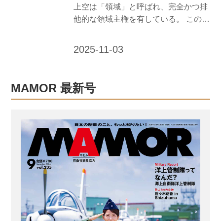
上空は「領域」と呼ばれ、完全かつ排
他的な領域主権を有している。 この領
域を侵すことは国際法違反であり、日
本においては陸・海・空各自衛隊が領
域を守るため、1日24時間1年365日、
任務に就いていている。 しかし、自衛
隊が発足して以来、他国が、日本の領
MAMOR 最新号
空に侵入したことは49件、領海への侵
入はほぼ毎日確認（注）されている
（2025年2月28日時点）。 そこで、守
りたい私たちの国＝領域について改め
て基本を知るために、日本の領域に関
わる、過去に起こった主な事件・事案
を紹介しよう。 （注）『海上保安レポ
ート 2024年版』（海上保安庁刊）より
緊急発進したパイロット...