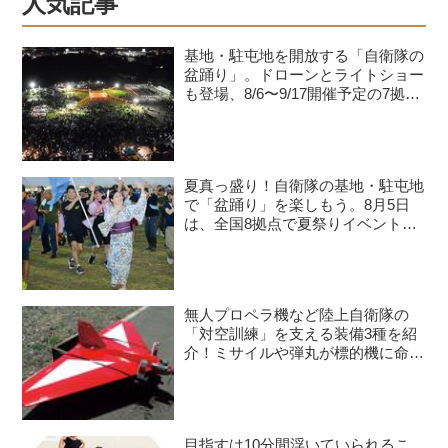
人気記事
基地・駐屯地を開放する「自衛隊の
盆踊り」。ドローンとライトショー
も登場、8/6〜9/17開催予定の7拠点
を紹介
夏真っ盛り！自衛隊の基地・駐屯地
で「盆踊り」を楽しもう。8月5日
は、全国8拠点で夏祭りイベントが
開催予定
無人プロペラ機など陸上自衛隊の
「対空訓練」を支える装備3種を紹
介！ミサイルや弾丸が標的機に命中
すると？
目指すは10分間浮いていられるこ