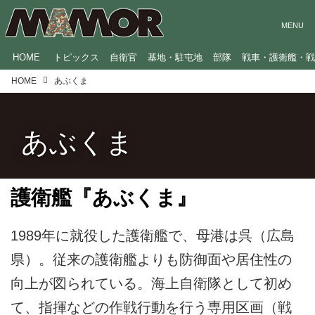
HOME
トピックス
自衛官
基地・駐屯地
部隊
戦車・護衛艦・
HOME
あぶくま
あぶくま
護衛艦『あぶくま』
1989年に就役した護衛艦で、母港は呉（広島
県）。従来の護衛艦よりも防御面や居住性の
向上が図られている。海上自衛隊として初め
て、指揮などの作戦行動を行う専用区画（戦