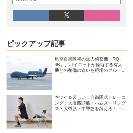
ピックアップ記事
航空自衛隊初の無人偵察機「RQ-
4B」、パイロットが操縦する有人
機との整備の違いを現場のクルーが
語る
キツイ＆苦しい！自衛隊式トレーニ
ング：大腿四頭筋・ハムストリング
ス・大臀筋・中臀筋を鍛えろ！下半
身に負荷をかけるスクワット3種目