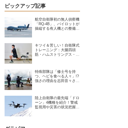
ピックアップ記事
航空自衛隊初の無人偵察機
「RQ-4B」、パイロットが
操縦する有人機との整備の
違いを現場のクルーが語る
キツイ＆苦しい！自衛隊式
トレーニング：大腿四頭
筋・ハムストリングス・大
臀筋・中臀筋を鍛えろ！下
半身に負荷をかけるスクワ
ット3種目
特殊部隊は「修士号を持
つ、ヘビを食べる人々」!?
強さの理由を志田音々さん
が専門家に聞いた
陸上自衛隊の最先端「ドロ
ーン」4機種を紹介！警戒
監視用や災害の状況把握に
活躍、日本を守る