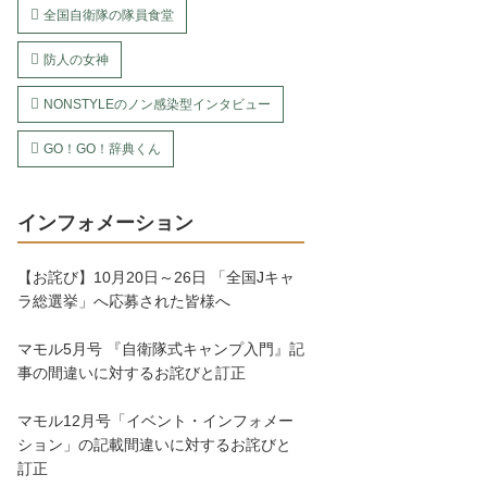
全国自衛隊の隊員食堂
防人の女神
NONSTYLEのノン感染型インタビュー
GO！GO！辞典くん
インフォメーション
【お詫び】10月20日～26日 「全国Jキャ
ラ総選挙」へ応募された皆様へ
マモル5月号 『自衛隊式キャンプ入門』記
事の間違いに対するお詫びと訂正
マモル12月号「イベント・インフォメー
ション」の記載間違いに対するお詫びと
訂正