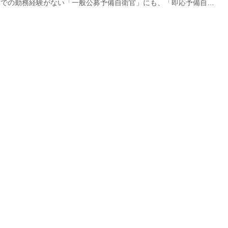
隊での勤務経験がない「一般公募予備自衛官」にも、「即応予備自衛
門戸が開かれた。仕事や学業を続けながら、常備自衛官と一緒に第一
携わろうと志すのは、どのような人たちなのだろうか。 そこでマ
、制度改正後の早い時期に応募された方々の中で、取材協力を承諾し
いた田中貴章さんに密着取材し、サラリーマンが仕事を続けながら、
して国を守ろうとする、その強い意志、その仕事、その人生、それを
、職場の人々を描い...