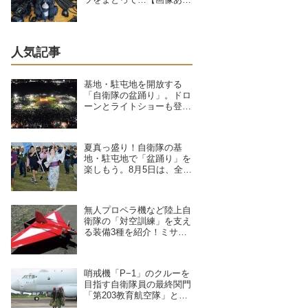
り】
人気記事
基地・駐屯地を開放する
「自衛隊の盆踊り」。ドロ
ーンとライトショーも登
場、8/6〜9/17開催予定の7
拠点を紹介
夏真っ盛り！自衛隊の基
地・駐屯地で「盆踊り」を
楽しもう。8月5日は、全国
8拠点で夏祭りイベントが
開催予定
無人プロペラ機など陸上自
衛隊の「対空訓練」を支え
る装備3種を紹介！ミサイ
ルや弾丸が標的機に命中す
ると？
哨戒機「P−1」のクルーを
目指す自衛隊員の最終関門
「第203教育航空隊」と
は？第一線を支えるスキル