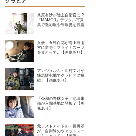
グラビア
其原有沙が陸上自衛官に!?
『MAMOR』デジタル写真
集で迷彩服や制服姿を披露
女優・五島百花が海上自衛
官に変身！フライトスーツ
をまとって…【画像あり】
アンジュルム・川村文乃が
練馬駐屯地でグラビアに挑
戦！【画像あり】
「令和の野球女子」池田朱
那が入間基地に登板？【画
像あり】
元ラストアイドル・長月翠
が、自衛隊のウェットスー
ツをまとって…【画像あ