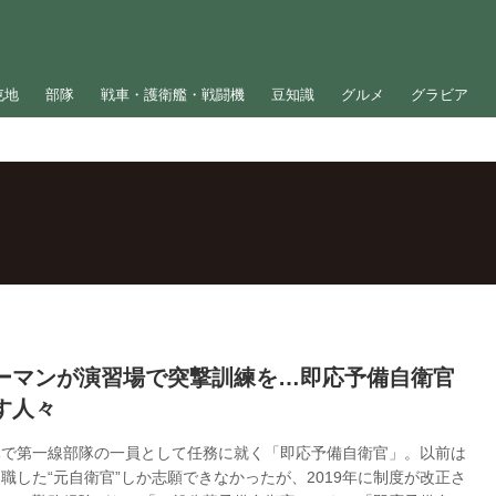
屯地
部隊
戦車・護衛艦・戦闘機
豆知識
グルメ
グラビア
ーマンが演習場で突撃訓練を…即応予備自衛官
す人々
隊で第一線部隊の一員として任務に就く「即応予備自衛官」。以前は
職した“元自衛官”しか志願できなかったが、2019年に制度が改正さ