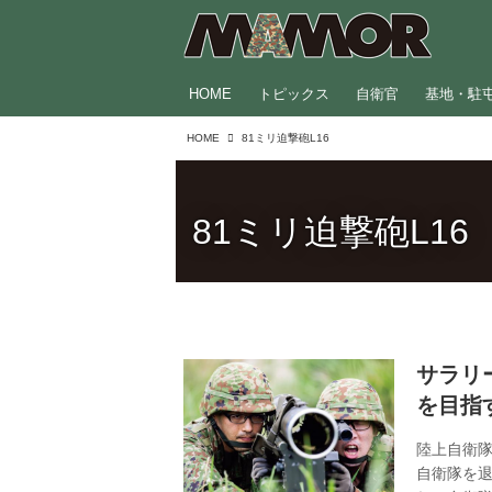
HOME
トピックス
自衛官
基地・駐
HOME
81ミリ迫撃砲L16
81ミリ迫撃砲L16
サラリ
を目指
陸上自衛
自衛隊を退