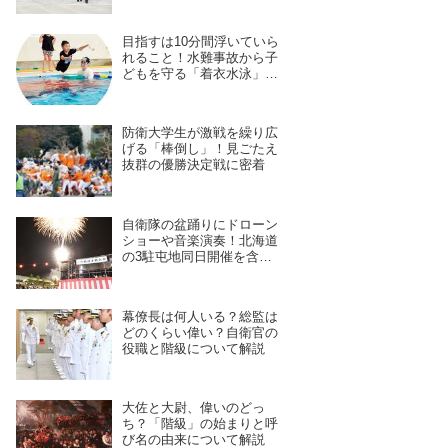
を身につける長き道のり
目指すは10分間浮いていら
れること！水難事故から子
どもを守る「着衣水泳」の
レッスンに密着
防衛大学生が激戦を繰り広
げる「棒倒し」！見ごたえ
抜群の優勝決定戦に密着
自衛隊の盆踊りにドローン
ショーや音楽演奏！北海道
の3駐屯地同日開催を含
む、7月28日〜8月4日開催
予定の11拠点を紹介
幕僚長は何人いる？総監は
どのくらい偉い？自衛官の
役職と階級について解説
大佐と大尉、偉いのどっ
ち？「階級」の始まりと呼
び名の由来について解説