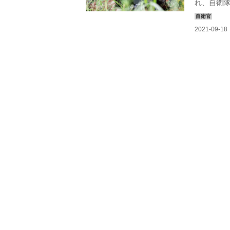
れ、自衛
官」への
線で国防に
モルでは
ていただ
自衛官と
支える家族