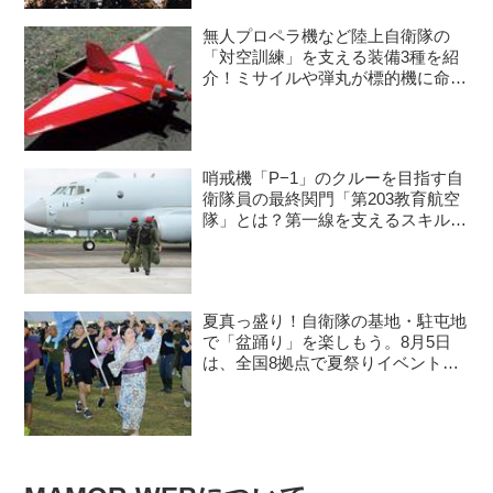
無人プロペラ機など陸上自衛隊の
「対空訓練」を支える装備3種を紹
介！ミサイルや弾丸が標的機に命中
すると？
哨戒機「P−1」のクルーを目指す自
衛隊員の最終関門「第203教育航空
隊」とは？第一線を支えるスキルを
身につける長き道のり
夏真っ盛り！自衛隊の基地・駐屯地
で「盆踊り」を楽しもう。8月5日
は、全国8拠点で夏祭りイベントが
開催予定