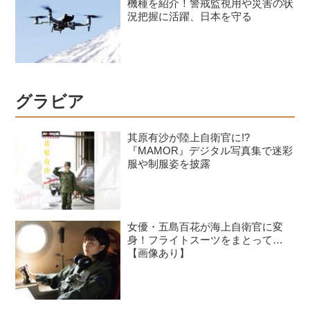
機種を紹介！警戒監視用や災害の状
況把握に活躍、日本を守る
グラビア
其原有沙が陸上自衛官に!?
『MAMOR』デジタル写真集で迷彩
服や制服姿を披露
女優・五島百花が海上自衛官に変
身！フライトスーツをまとって…
【画像あり】