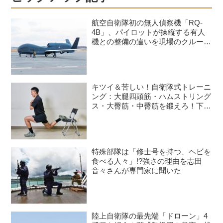
航空自衛隊初の無人偵察機「RQ-
4B」、パイロットが操縦する有人
機との整備の違いを現場のクルーが
語る
キツイ＆苦しい！自衛隊式トレーニ
ング：大腿四頭筋・ハムストリング
ス・大臀筋・中臀筋を鍛えろ！下半
身に負荷をかけるスクワット3種目
特殊部隊は「修士号を持つ、ヘビを
食べる人々」!?強さの理由を志田
音々さんが専門家に聞いた
陸上自衛隊の最先端「ドローン」4