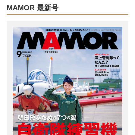
理課程教育の現場を取材した。 状況を
MAMOR 最新号
熟知し、対応可能な心理担当者を育て
る 心理担当者を養成するシステムは、
陸・海・空各自衛隊で異なる。臨床心
理士もしくは公認心理師の有資格者を
幹部自衛官として公募採用する傍ら、
自衛隊中央病院での研修により心理担
当者を育てているのが、海上自衛隊。
対して航空自衛隊は、幹部自衛官が職
種変更をし、一般の大学院で研修を受
けることによ...