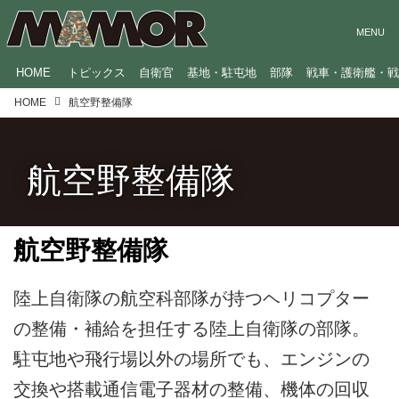
HOME
トピックス
自衛官
基地・駐屯地
部隊
戦車・護衛艦・
HOME
航空野整備隊
航空野整備隊
航空野整備隊
陸上自衛隊の航空科部隊が持つヘリコプター
の整備・補給を担任する陸上自衛隊の部隊。
駐屯地や飛行場以外の場所でも、エンジンの
交換や搭載通信電子器材の整備、機体の回収