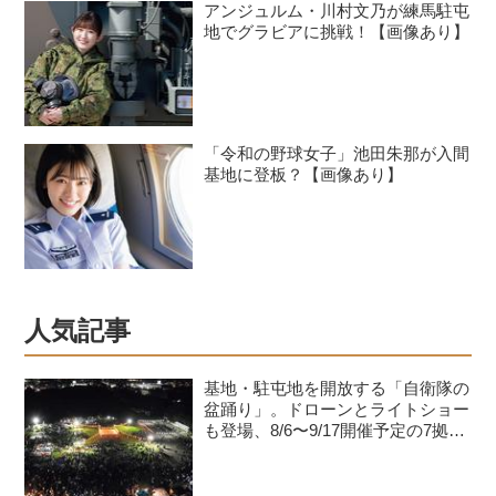
アンジュルム・川村文乃が練馬駐屯
地でグラビアに挑戦！【画像あり】
「令和の野球女子」池田朱那が入間
基地に登板？【画像あり】
人気記事
基地・駐屯地を開放する「自衛隊の
盆踊り」。ドローンとライトショー
も登場、8/6〜9/17開催予定の7拠点
を紹介