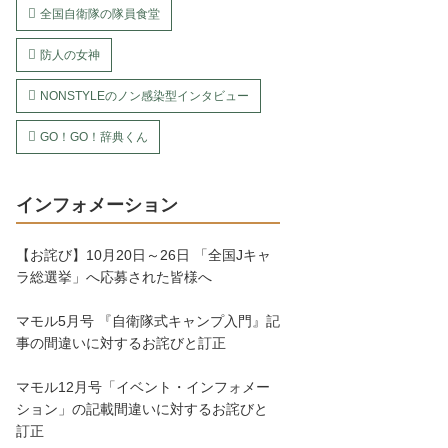
全国自衛隊の隊員食堂
防人の女神
NONSTYLEのノン感染型インタビュー
GO！GO！辞典くん
インフォメーション
【お詫び】10月20日～26日 「全国Jキャ
ラ総選挙」へ応募された皆様へ
マモル5月号 『自衛隊式キャンプ入門』記
事の間違いに対するお詫びと訂正
マモル12月号「イベント・インフォメー
ション」の記載間違いに対するお詫びと
訂正