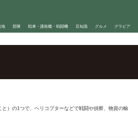
屯地
部隊
戦車・護衛艦・戦闘機
豆知識
グルメ
グラビア
こと）の1つで、ヘリコプターなどで戦闘や偵察、物資の輸