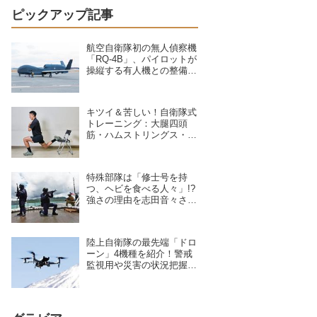
ピックアップ記事
航空自衛隊初の無人偵察機
「RQ-4B」、パイロットが
操縦する有人機との整備の
違いを現場のクルーが語る
キツイ＆苦しい！自衛隊式
トレーニング：大腿四頭
筋・ハムストリングス・大
臀筋・中臀筋を鍛えろ！下
半身に負荷をかけるスクワ
ット3種目
特殊部隊は「修士号を持
つ、ヘビを食べる人々」!?
強さの理由を志田音々さん
が専門家に聞いた
陸上自衛隊の最先端「ドロ
ーン」4機種を紹介！警戒
監視用や災害の状況把握に
活躍、日本を守る