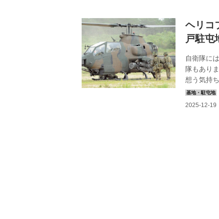
ヘリコ
戸駐屯
自衛隊に
隊もあり
想う気持ち
なたも触れ
プター隊」
対戦車ヘ
防衛警備、
の歌詞を紹
抱き ほふく