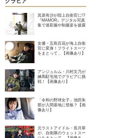
グラビア
其原有沙が陸上自衛官に!?
『MAMOR』デジタル写真
集で迷彩服や制服姿を披露
女優・五島百花が海上自衛
官に変身！フライトスーツ
をまとって…【画像あり】
アンジュルム・川村文乃が
練馬駐屯地でグラビアに挑
戦！【画像あり】
「令和の野球女子」池田朱
那が入間基地に登板？【画
像あり】
元ラストアイドル・長月翠
が、自衛隊のウェットスー
ツをまとって…【画像あ