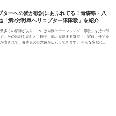
プターへの愛が歌詞にあふれてる！青森県・八
地「第2対戦車ヘリコプター隊隊歌」を紹介
は数多くの部隊があり、中には自隊のテーマソング「隊歌」を持つ部
ます。その歌詞を読むと、国を、地元を愛する気持ち、家族、仲間を
が表されて、各隊員の心意気が伝わってきます。 そんな隊歌にあ
てみてください。 東北唯一のヘリコプター部隊「第2対戦車ヘリコ
 八戸駐屯地（青森県）に所在する陸上自衛隊の部隊。東北唯一の
リコプター隊で、装備する対戦車ヘリコプターや観測ヘリコプターで
災害派遣などの任務を行う。 「第二対戦車ヘリコプター隊隊歌」
介 一 海峡のぞむ 八戸に 集う武士 幾百ぞ トウ ロケット ガン 胸に
飛行で ...