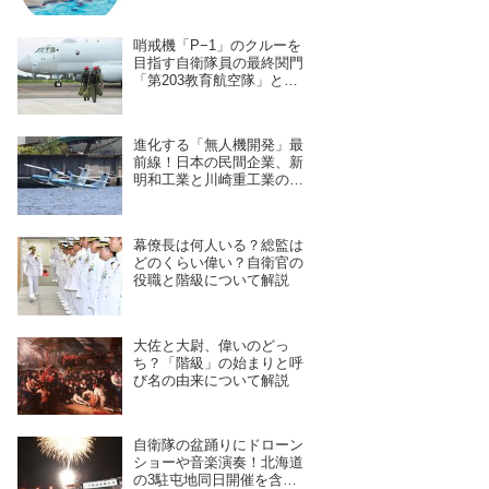
哨戒機「P−1」のクルーを
目指す自衛隊員の最終関門
「第203教育航空隊」と
は？第一線を支えるスキル
を身につける長き道のり
進化する「無人機開発」最
前線！日本の民間企業、新
明和工業と川崎重工業の新
型ドローンの実力とは？
幕僚長は何人いる？総監は
どのくらい偉い？自衛官の
役職と階級について解説
大佐と大尉、偉いのどっ
ち？「階級」の始まりと呼
び名の由来について解説
自衛隊の盆踊りにドローン
ショーや音楽演奏！北海道
の3駐屯地同日開催を含