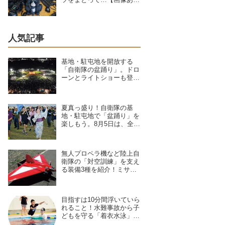
り】
人気記事
基地・駐屯地を開放する
「自衛隊の盆踊り」。ドロ
ーンとライトショーも登
場、8/6〜9/17開催予定の7
拠点を紹介
夏真っ盛り！自衛隊の基
地・駐屯地で「盆踊り」を
楽しもう。8月5日は、全国
8拠点で夏祭りイベントが
開催予定
無人プロペラ機など陸上自
衛隊の「対空訓練」を支え
る装備3種を紹介！ミサイ
ルや弾丸が標的機に命中す
ると？
目指すは10分間浮いていら
れること！水難事故から子
どもを守る「着衣水泳」の
レッスンに密着