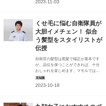
ゃれでカッコイイ髪型を提案すること
にしました。一般の方も応用できるス
タイルなので、ぜひチャレンジを！
くせ毛に悩む自衛隊員が
【keiko】 ヘアスタイリスト歴22年。東
京・表参道にある「NORA HAIR
大胆イメチェン！ 似合
SALON」にてサロンワークをこなすほ
う髪型をスタイリストが
か、アーティストなどのヘアメークも
担当。「髪質や顔形から似合う髪型を
伝授
提案します。自衛隊の皆さん、お待ち
しています！」 今月のモデル隊員：本
自衛官の髪型は黒髪で端正が基本です
名佳菜陸士長 任務内容 第104全般支援
が、品位を保つことができれば、十分
大隊にて、部品の補給業務に...
おしゃれを楽しめます。マモルでは、
すてきな隊員の姿は最高の広報になる
と信じ、品位を保ちながら、おしゃれ
でカッコイイ髪型を提案することにし
ました。一般の方も応用できるスタイ
ルなので、ぜひチャレンジを！ 【教え