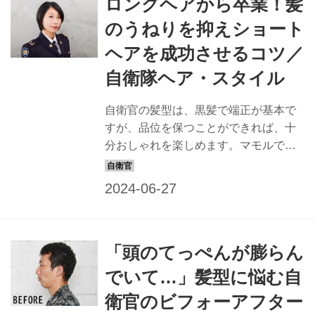
ロングヘアから卒業！髪
当するヘアスタイリスト：keiko ヘアス
タイリスト歴23年。東京・表参道にあ
のうねりを抑えショート
る「NORA HAIR SALON」にてサロン
ヘアを成功させるコツ／
ワークをこなすほか、アーティストな
どのヘアメークも担当。「髪質や顔形
自衛隊ヘア・スタイル
から似合う髪型を提案します。自衛隊
の皆さん、お待ちしています！」
自衛官の髪型は、黒髪で端正が基本で
BEFORE：若々しく見える髪型にした
すが、品位を保つことができれば、十
い！ モデル隊員 【上田大...
分おしゃれを楽しめます。マモルで
は、すてきな隊員の姿は最高の広報に
なると信じ、品位を保ちながら、おし
ゃれでカッコイイ髪型を提案すること
にしました。一般の方も応用できるス
タイルなので、ぜひチャレンジを！ 担
「頭のてっぺんが膨らん
当するヘアスタイリスト：keiko ヘアス
タイリスト歴22年。東京・表参道にあ
でいて…」髪型に悩む自
る「NORA HAIR SALON」にてサロン
衛官のビフォーアフター
ワークをこなすほか、アーティストな