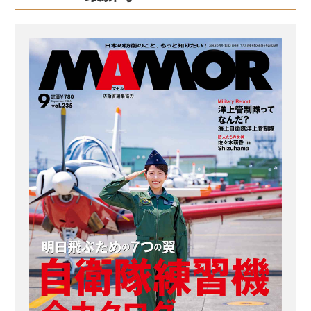
【教えてくれたヘアスタイリスト】
keiko ヘアスタイリスト歴22年。東京・
表参道にある「NORA HAIR SALON」
にてサロンワークをこなすほか、アー
ティストなどのヘアメークも担当。
「髪質や顔形から似合う髪型を提案し
ます。自衛隊の皆さん、お待ちしてい
ます！」 BEFORE：前髪を作りたいけ
ど、分け目の地肌は隠したい...