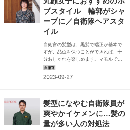
丸顔女子におすすめのボ
てくれたヘアスタイリスト】 keiko ヘ
アスタイリスト歴22年。東京・表参道
ブスタイル 輪郭がシャ
にある「NORA HAIR SALON」にてサ
ープに／自衛隊ヘアスタ
ロンワークをこなすほか、アーティス
トなどのヘアメークも担当。「髪質や
イル
顔形から似合う髪型を提案します。自
衛隊の皆さん、お待ちしています！」
自衛官の髪型は、黒髪で端正が基本で
BEFORE モデル隊員 【田畑健太1等空
すが、品位を保つことができれば、十
士】 ●任務内容...
分おしゃれを楽しめます。マモルで
は、すてきな隊員の姿は最高の広報に
なると信じ、品位を保ちながら、おし
ゃれでカッコイイ髪型を提案すること
にしました。一般の方も応用できるス
タイルなので、ぜひチャレンジを！
髪型になやむ自衛隊員が
【keiko】 ヘアスタイリスト歴22年。東
京・表参道にある「NORA HAIR
爽やかイケメンに…髪の
SALON」にてサロンワークをこなすほ
量が多い人の対処法
か、アーティストなどのヘアメークも