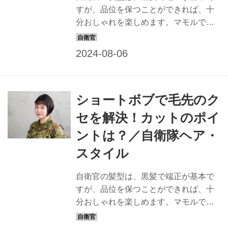
すが、品位を保つことができれば、十
分おしゃれを楽しめます。マモルで
は、すてきな隊員の姿は最高の広報に
なると信じ、品位を保ちながら、おし
ゃれでカッコイイ髪型を提案すること
にしました。一般の方も応用できるス
タイルなので、ぜひチャレンジを！
ショートボブで毛先のク
【教えてくれたヘアスタイリスト】
Keiko ヘアスタイリスト歴23年。東
セを解決！カットのポイ
京・表参道にある「NORA HAIR
ントは？／自衛隊ヘア・
SALON」にてサロンワークをこなすほ
か、アーティストなどのヘアメークも
スタイル
担当。「髪質や顔形から似合う髪型を
提案します。自衛隊の皆さん、お待ち
自衛官の髪型は、黒髪で端正が基本で
しています！」 BEFORE：雨の日に髪
すが、品位を保つことができれば、十
が膨らむ… 今回のモデル隊員 【...
分おしゃれを楽しめます。マモルで
は、すてきな隊員の姿は最高の広報に
なると信じ、品位を保ちながら、おし