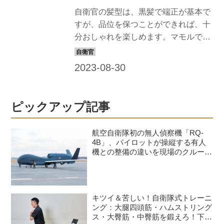
担当。「髪質や顔形から似合う髪型を
自衛官の髪型は、黒髪で端正が基本で
提案します。自衛隊の皆さん、お待ち
すが、品位を保つことができれば、十
しています！」 今月のモデル隊員：早
分おしゃれを楽しめます。マモルで
水七星3等空曹 任務内容 航空自衛隊幹
は、すてきな隊員の姿は最高の広報に
部学校総務課にて、式典や行事...
なると信じ、品位を保ちながら、おし
ゃれでカッコイイ髪型を提案すること
にしました。一般の方も応用できるス
タイルなので、ぜひチャレンジを！
ピックアップ記事
【教えてくれたヘアスタイリスト】
keiko ヘアスタイリスト歴22年。東京・
航空自衛隊初の無人偵察機「RQ-
表参道にある「NORA HAIR SALON」
4B」、パイロットが操縦する有人
にてサロンワークをこなすほか、アー
機との整備の違いを現場のクルーが
語る
ティストなどのヘアメークも担当。
「髪質や顔形から似合う髪型を提案し
ます。自衛隊の皆さん、お待ちしてい
キツイ＆苦しい！自衛隊式トレーニ
ます！」 BEFORE：毛量が多く、野暮
ング：大腿四頭筋・ハムストリング
ったい… モデル隊員 【和...
ス・大臀筋・中臀筋を鍛えろ！下半