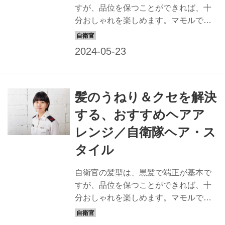
すが、品位を保つことができれば、十
ます！」 BEFORE： モデル隊員 【筏
分おしゃれを楽しめます。マモルで
津里菜 空士長】 任務内容 航空自衛隊高
は、すてきな隊員の姿は最高の広報に
射教導群整備隊に所...
なると信じ、品位を保ちながら、おし
ゃれでカッコイイ髪型を提案すること
にしました。一般の方も応用できるス
タイルなので、ぜひチャレンジを！
髪のうねり＆クセを解決
【教えてくれたヘアスタイリスト】
keiko ヘアスタイリスト歴22年。東京・
する、おすすめヘアア
表参道にある「NORA HAIR SALON」
レンジ／自衛隊ヘア・ス
にてサロンワークをこなすほか、アー
ティストなどのヘアメークも担当。
タイル
「髪質や顔形から似合う髪型を提案し
ます。自衛隊の皆さん、お待ちしてい
自衛官の髪型は、黒髪で端正が基本で
ます！」 BEFORE：髪のパサつき、な
すが、品位を保つことができれば、十
んとかしたい… 今回のモデ...
分おしゃれを楽しめます。マモルで
は、すてきな隊員の姿は最高の広報に
なると信じ、品位を保ちながら、おし