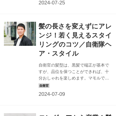
ゃれでカッコイイ髪型を提案すること
にしました。一般の方も応用できるス
タイルなので、ぜひチャレンジを！
髪の長さを変えずにアレ
【教えてくれたヘアスタイリスト】
keiko ヘアスタイリスト歴23年。東京・
ンジ！若く見えるスタイ
表参道にある「NORA HAIR SALON」
リングのコツ／自衛隊ヘ
にてサロンワークをこなすほか、アー
ティストなどのヘアメークも担当。
ア・スタイル
「髪質や顔形から似合う髪型を提案し
ます。自衛隊の皆さん、お待ちしてい
自衛官の髪型は、黒髪で端正が基本で
ます！」 BEFORE： 今月のモデル隊員
すが、品位を保つことができれば、十
【生田真依2等陸尉】 ...
分おしゃれを楽しめます。マモルで
は、すてきな隊員の姿は最高の広報に
なると信じ、品位を保ちながら、おし
ゃれでカッコイイ髪型を提案すること
にしました。一般の方も応用できるス
タイルなので、ぜひチャレンジを！ 担