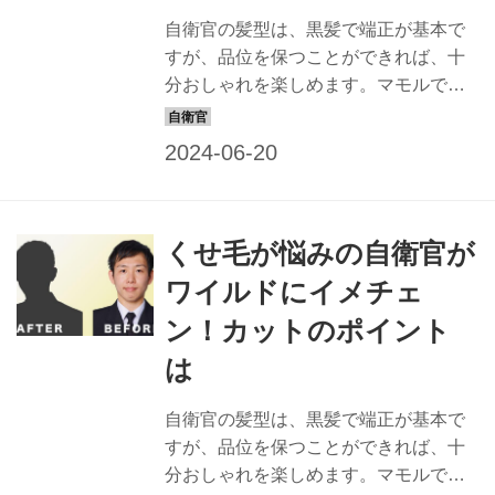
どのヘアメークも担当。「髪質や顔形
自衛官の髪型は、黒髪で端正が基本で
から似合う髪型を提案します。自衛隊
すが、品位を保つことができれば、十
の皆さん、お待ちしています！」
分おしゃれを楽しめます。マモルで
BEFORE： モデル隊員 【八木茄津未 2
は、すてきな隊員の姿は最高の広報に
等陸尉】 任務内容 ...
なると信じ、品位を保ちながら、おし
ゃれでカッコイイ髪型を提案すること
にしました。一般の方も応用できるス
タイルなので、ぜひチャレンジを！ 担
くせ毛が悩みの自衛官が
当するヘアスタイリスト：keiko ヘアス
タイリスト歴22年。東京・表参道にあ
ワイルドにイメチェ
る「NORA HAIR SALON」にてサロン
ン！カットのポイント
ワークをこなすほか、アーティストな
どのヘアメークも担当。「髪質や顔形
は
から似合う髪型を提案します。自衛隊
の皆さん、お待ちしています！」
自衛官の髪型は、黒髪で端正が基本で
BEFORE： モデル隊員 【青木 淳 3等空
すが、品位を保つことができれば、十
曹】 任務内容 航...
分おしゃれを楽しめます。マモルで