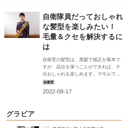
にしました。一般の方も応用できるス
タイルなので、ぜひチャレンジを！
自衛隊員だっておしゃれ
【教えてくれたヘアスタイリスト】
keiko ヘアスタイリスト歴22年。東京・
な髪型を楽しみたい！
表参道にある「NORA HAIR SALON」
毛量＆クセを解決するに
にてサロンワークをこなすほか、アー
ティストなどのヘアメークも担当。
は
「髪質や顔形から似合う髪型を提案し
ます。自衛隊の皆さん、お待ちしてい
自衛官の髪型は、黒髪で端正が基本で
ます！」 BEFORE：ハネやすい直毛が
すが、品位を保つことができれば、十
悩み… モデル隊員 【小髙...
分おしゃれを楽しめます。マモルで
は、すてきな隊員の姿は最高の広報に
なると信じ、品位を保ちながら、おし
ゃれでカッコイイ髪型を提案すること
にしました。一般の方も応用できるス
タイルなので、ぜひチャレンジを！
グラビア
【教えてくれたヘアスタイリスト】
keiko ヘアスタイリスト歴22年。東京・