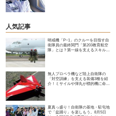
人気記事
哨戒機「P−1」のクルーを目指す自
衛隊員の最終関門「第203教育航空
隊」とは？第一線を支えるスキルを
身につける長き道のり
無人プロペラ機など陸上自衛隊の
「対空訓練」を支える装備3種を紹
介！ミサイルや弾丸が標的機に命中
すると？
夏真っ盛り！自衛隊の基地・駐屯地
で「盆踊り」を楽しもう。8月5日