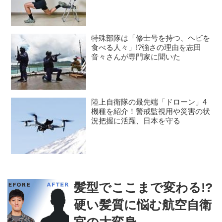
身に負荷をかけるスクワット3種目
特殊部隊は「修士号を持つ、ヘビを
食べる人々」!?強さの理由を志田
音々さんが専門家に聞いた
陸上自衛隊の最先端「ドローン」4
機種を紹介！警戒監視用や災害の状
況把握に活躍、日本を守る
髪型でここまで変わる!?
硬い髪質に悩む航空自衛
官の大変身