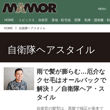
HOME
トピックス
自衛官
基地・駐屯地
部隊
戦車・護衛艦・
HOME
自衛隊ヘアスタイル
自衛隊ヘアスタイル
雨で髪が膨らむ…厄介な
クセ毛はオールバックで
解決！／自衛隊ヘア・ス
タイル
自衛官の髪型は、黒髪で端正が基本で