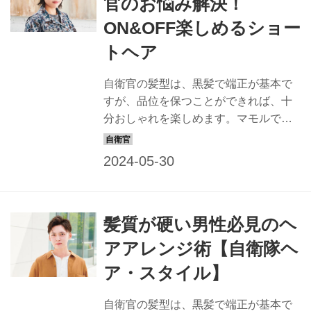
官のお悩み解決！
ON&OFF楽しめるショー
トヘア
自衛官の髪型は、黒髪で端正が基本で
すが、品位を保つことができれば、十
分おしゃれを楽しめます。マモルで
は、すてきな隊員の姿は最高の広報に
なると信じ、品位を保ちながら、おし
ゃれでカッコイイ髪型を提案すること
にしました。一般の方も応用できるス
タイルなので、ぜひチャレンジを！
髪質が硬い男性必見のヘ
keiko ヘアスタイリスト歴22年。東京・
表参道にある「NORA HAIR SALON」
アアレンジ術【自衛隊ヘ
にてサロンワークをこなすほか、アー
ア・スタイル】
ティストなどのヘアメークも担当。
「髪質や顔形から似合う髪型を提案し
自衛官の髪型は、黒髪で端正が基本で
ます。自衛隊の皆さん、お待ちしてい