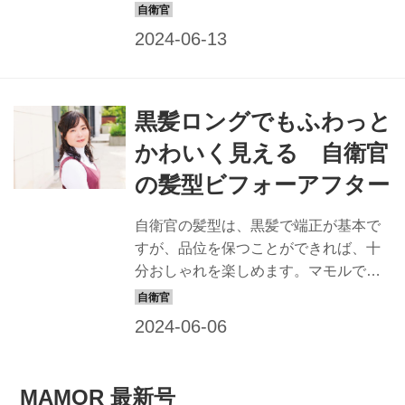
は、すてきな隊員の姿は最高の広報に
なると信じ、品位を保ちながら、おし
ゃれでカッコイイ髪型を提案すること
にしました。一般の方も応用できるス
タイルなので、ぜひチャレンジを！
黒髪ロングでもふわっと
keiko ヘアスタイリスト歴22年。東京・
表参道にある「NORA HAIR SALON」
かわいく見える 自衛官
にてサロンワークをこなすほか、アー
の髪型ビフォーアフター
ティストなどのヘアメークも担当。
「髪質や顔形から似合う髪型を提案し
自衛官の髪型は、黒髪で端正が基本で
ます。自衛隊の皆さん、お待ちしてい
すが、品位を保つことができれば、十
ます！」 BEFORE：髪が伸びるとクセ
分おしゃれを楽しめます。マモルで
が目立つ… モデル隊員 【町田 陵1等海
は、すてきな隊員の姿は最高の広報に
尉】 任務内容 海上...
なると信じ、品位を保ちながら、おし
ゃれでカッコイイ髪型を提案すること
にしました。一般の方も応用できるス
タイルなので、ぜひチャレンジを！
MAMOR 最新号