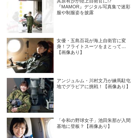
其原有沙が陸上自衛官に!?
表参道にある「NORA HAIR SALON」
『MAMOR』デジタル写真集で迷彩
にてサロンワークをこなすほか、アー
服や制服姿を披露
ティストなどのヘアメークも担当。
「髪質や顔形から似合う髪型を提案し
ます。自衛隊の皆さん、お待ちしてい
女優・五島百花が海上自衛官に変
ます！」 BEFORE：毛量が多いがクセ
身！フライトスーツをまとって…
は生かせそう 今回のモデル...
【画像あり】
アンジュルム・川村文乃が練馬駐屯
地でグラビアに挑戦！【画像あり】
「令和の野球女子」池田朱那が入間
基地に登板？【画像あり】