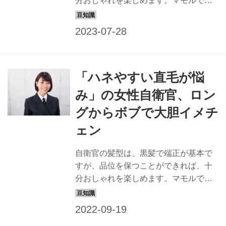
分おしゃれを楽しめます。マモルで
は、すてきな隊員の姿は最高の広報に
なると信じ、品位を保ちながら、おし
ゃれでカッコイイ髪型を提案すること
にしました。一般の方も応用できるス
タイルなので、ぜひチャレンジを！ 今
「ハネやすい直毛が悩
回のヘアスタイリスト 【keiko】 ヘア
スタイリスト歴22年。東京・表参道に
み」の女性自衛官、ロン
ある「NORA HAIR SALON」にてサロ
グからボブで大胆イメチ
ンワークをこなすほか、アーティスト
などのヘアメークも担当する。「髪質
ェン
や顔形から似合う髪型を提案し、自衛
官をよりすてきに変身させます！」 今
自衛官の髪型は、黒髪で端正が基本で
月のモデル隊員 【竹田利奈陸士長】 任
すが、品位を保つことができれば、十
務内容 陸上自衛隊第3...
分おしゃれを楽しめます。マモルで
は、すてきな隊員の姿は最高の広報に
なると信じ、品位を保ちながら、おし
ゃれでカッコイイ髪型を提案すること