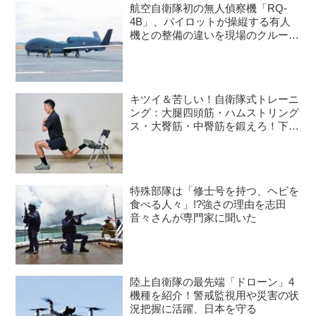
航空自衛隊初の無人偵察機「RQ-
4B」、パイロットが操縦する有人
機との整備の違いを現場のクルーが
語る
キツイ＆苦しい！自衛隊式トレーニ
ング：大腿四頭筋・ハムストリング
ス・大臀筋・中臀筋を鍛えろ！下半
身に負荷をかけるスクワット3種目
特殊部隊は「修士号を持つ、ヘビを
食べる人々」!?強さの理由を志田
音々さんが専門家に聞いた
陸上自衛隊の最先端「ドローン」4
機種を紹介！警戒監視用や災害の状
況把握に活躍、日本を守る