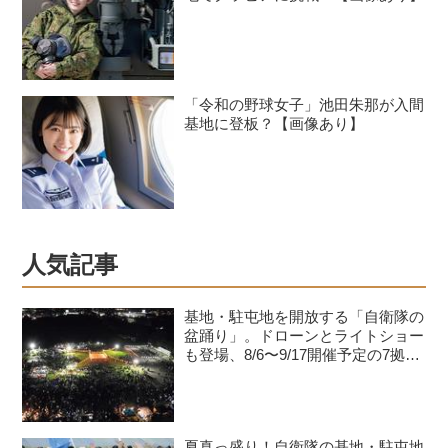
「令和の野球女子」池田朱那が入間
基地に登板？【画像あり】
人気記事
基地・駐屯地を開放する「自衛隊の
盆踊り」。ドローンとライトショー
も登場、8/6〜9/17開催予定の7拠点
を紹介
夏真っ盛り！自衛隊の基地・駐屯地