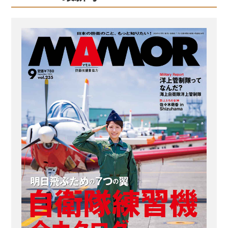
【教えてくれたヘアスタイリスト】
keiko ヘアスタイリスト歴22年。東京・
表参道にある「NORA HAIR SALON」
にてサロンワークをこなすほか、アー
ティストなどのヘアメークも担当。
「髪質や顔形から似合う髪型を提案し
ます。自衛隊の皆さん、お待ちしてい
ます！」 BEFORE：前髪を作りたいけ
ど、分け目の地肌は隠したい...