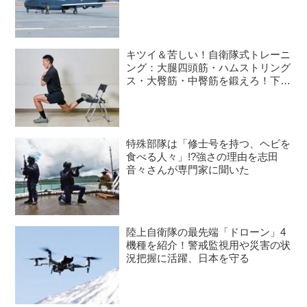
語る
キツイ＆苦しい！自衛隊式トレーニ
ング：大腿四頭筋・ハムストリング
ス・大臀筋・中臀筋を鍛えろ！下半
身に負荷をかけるスクワット3種目
特殊部隊は「修士号を持つ、ヘビを
食べる人々」!?強さの理由を志田
音々さんが専門家に聞いた
陸上自衛隊の最先端「ドローン」4
機種を紹介！警戒監視用や災害の状
況把握に活躍、日本を守る