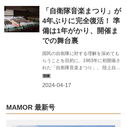
は、東京都新宿区市ケ谷に所在する東
「自衛隊音楽まつり」が
京地方協力本部の歌「仰ぐ霊峰」をご
紹介します。 東京地本とは… 自衛隊地
4年ぶりに完全復活！ 準
方協力本部の1つ、東京地方協力本部の
備は1年がかり、開催ま
略称で、東京都新宿区市ケ谷に所在。
陸・海・空3自衛隊の共同機関で、管轄
での舞台裏
する東京都内エリアにおける防衛省・
自衛隊の総合窓口となる。 自衛官募集
国民の自衛隊に対する理解を深めても
業務を行う募集課をはじめ、隊員の再
らうことを目的に、1963年に初開催さ
就職を支援する援護課、予備自衛官の...
れた「自衛隊音楽まつり」。 陸上自衛
隊中央音楽隊、海上自衛隊東京音楽
隊、航空自衛隊航空中央音楽隊をメイ
ンに、儀じょう隊、防大生、ゲストと
して海外の軍楽隊なども参加する、年
に1度の大演奏会。主に音楽隊が脚光を
MAMOR 最新号
浴びるイベントだが、舞台裏で運営を
担うのも自衛隊員だ。イベントの企画
や演出、写真や映像の撮影、舞台上で