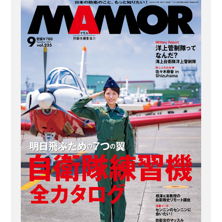
の補佐役など、あらゆるサポートを隊
員たちが実施している。 2020年と21年
は新型コロナウイルスの影響で中止と
なり、22年は観客数が制限されたなか
での開催となった。 4年ぶりに制限な
し、東京・九段にある日本武道館で...