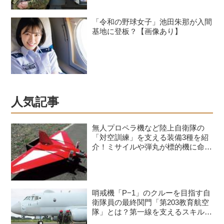
「令和の野球女子」池田朱那が入間
基地に登板？【画像あり】
人気記事
無人プロペラ機など陸上自衛隊の
「対空訓練」を支える装備3種を紹
介！ミサイルや弾丸が標的機に命中
すると？
哨戒機「P−1」のクルーを目指す自
衛隊員の最終関門「第203教育航空
隊」とは？第一線を支えるスキルを
身につける長き道のり