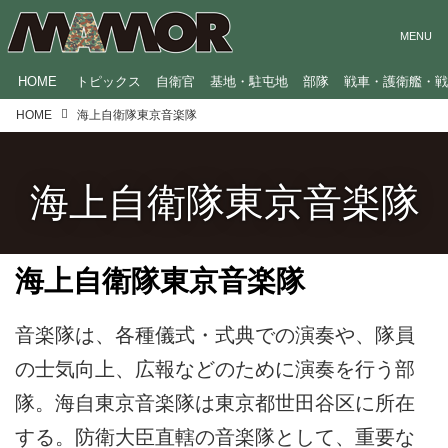
HOME
トピックス
自衛官
基地・駐屯地
部隊
戦車・護衛艦・
HOME
海上自衛隊東京音楽隊
海上自衛隊東京音楽隊
海上自衛隊東京音楽隊
音楽隊は、各種儀式・式典での演奏や、隊員
の士気向上、広報などのために演奏を行う部
隊。海自東京音楽隊は東京都世田谷区に所在
する。防衛大臣直轄の音楽隊として、重要な