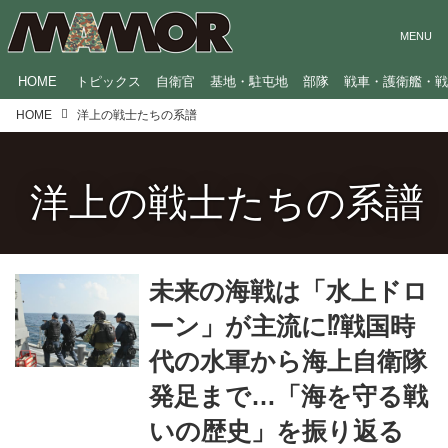
HOME
トピックス
自衛官
基地・駐屯地
部隊
戦車・護衛艦・
HOME
洋上の戦士たちの系譜
洋上の戦士たちの系譜
未来の海戦は「水上ドロ
ーン」が主流に⁉戦国時
代の水軍から海上自衛隊
発足まで…「海を守る戦
いの歴史」を振り返る