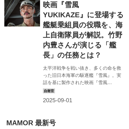
映画『雪風
『雪風 YUKIKAZE』の主要キャスト
の、艦上での任務について、海上自衛
YUKIKAZE』に登場する
隊の護衛艦『やまぎり』で映画と同様
艦艇乗組員の役職を、海
の役職に就く自衛隊員に教えてもらっ
た。 なお、旧日本海軍とは役職の名称
上自衛隊員が解説。竹野
や役割が違う点もあるので注意してほ
内豊さんが演じる「艦
しい。 先任伍長：現場隊員の代表とし
長」の任務とは？
て艦長を補佐し、幹部との業務調整を
行う 先任伍長は、艦内でも特別...
太平洋戦争を戦い抜き、多くの命を救
った旧日本海軍の駆逐艦『雪風』。実
話を基に製作された映画『雪風
YUKIKAZE』が、戦後80年となる2025
年8月に公開した。 ところで、国を守
る軍艦の乗組員は、それぞれどんな任
務を与えられていたのだろう。 竹野内
豊さん演じる艦長・寺澤一利をはじ
MAMOR 最新号
め、『雪風 YUKIKAZE』の主要キャス