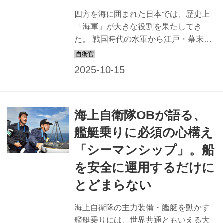
四方を海に囲まれた日本では、歴史上
「海軍」が大きな役割を果たしてき
た。 戦国時代の水軍から江戸・幕末の
近代海軍の誕生を経て、明治の帝国海
軍、そして、昭和の開戦、戦後の海上
自衛隊発足へと連なる洋上の戦士たち
の系譜を知るために、その組織や装
備、戦い方の変遷の航跡を振り返り、
海上自衛隊OBが語る、
さらには未来の海戦の予想までを含め
て解説しよう。 戦国～明治新政府：戦
艦艇乗りに必須の心構え
国時代後期から大名が編成した水軍が
「シーマンシップ」。船
誕生 日本の海軍は、諸説あるが、戦国
時代の「水軍」に始まるともいわれ
を安全に運用するだけに
る。村上氏などで知られる「海賊」を
とどまらない
一部の戦国大名が戦力として活用。豊
臣政権では海賊行為は禁止され「水
海上自衛隊の主力装備・艦艇を動かす
軍」を統制下に置いた。 江戸時代に入
艦艇乗りには、世界共通ともいえる大