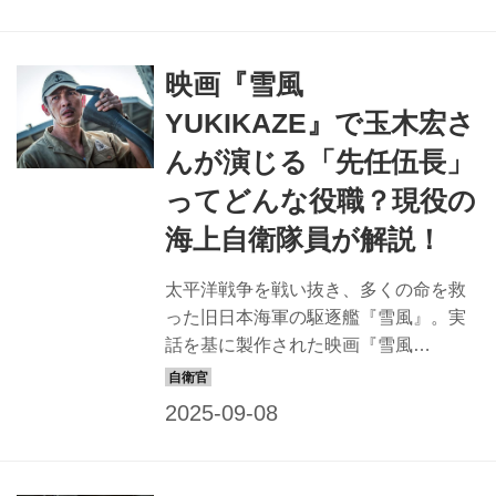
在、海上自衛隊の艦艇では、どのよう
に仕事がされているのか。7つの科につ
映画『雪風
いて紹介していく。 艦内では業務別に
7つの「科」がある 海自の艦艇には、
YUKIKAZE』で玉木宏さ
任務内容に応じて「砲雷科」、「船務
んが演じる「先任伍長」
科」、「航海科」、「機関科」、「補
給科」、「衛生科」、「飛行科」の7つ
ってどんな役職？現役の
の「科」があり、乗組員は基本的にい
海上自衛隊員が解説！
ずれかの「科」に所属している。 砲雷
科 旧軍の「砲術科」、「水雷科」に相
太平洋戦争を戦い抜き、多くの命を救
当し、主砲やミサイル、魚雷...
った旧日本海軍の駆逐艦『雪風』。実
話を基に製作された映画『雪風
YUKIKAZE』が、戦後80年となる2025
年8月に公開した。 ところで、国を守
る軍艦の乗組員は、それぞれどんな任
務を与えられていたのだろう。 玉木宏
さん演じる「先任伍長」をはじめ、