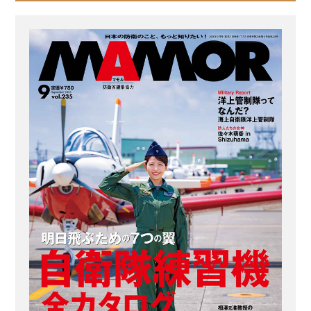
トの、艦上での任務について、海上自
衛隊の護衛艦『やまぎり』で映画と同
様の役職に就く自衛隊員に教えてもら
った。 なお、旧日本海軍とは役職の名
称や役割が違う点もあるので注意して
ほしい。 艦長：艦のトップとして、付
与された任務を完遂するため、乗組員
を指揮統率する 艦長は、艦内...