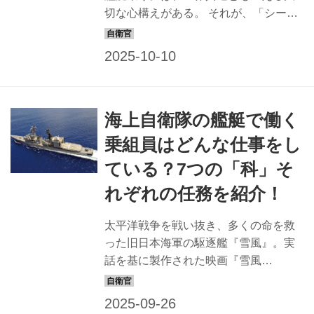
ると大船建造が禁...
切な心構えがある。 それが、「シーマ
ンシップ」と呼ばれるものだ。よく
「海の武士道」などとも表されるシー
マンシップだが、本当の意味は何なの
か。そして、シーマンシップが与える
影響とは何か。 海軍の歴史に精通する
海上自衛隊の艦艇で働く
識者に聞いた。 シーマンシップとは船
乗りの技能と心構え 「シーマンシッ
乗組員はどんな仕事をし
プ」とは、軍艦・護衛艦といった艦艇
ている？7つの「科」そ
乗りだけではなく、船乗り一般に通じ
る「基礎的な要素」のことだ。辞書的
れぞれの任務を紹介！
な意味としては、第1に船舶の操船術、
操艦術。第2に船乗りとしての心構えや
太平洋戦争を戦い抜き、多くの命を救
マナー、倫理である。 海上自衛隊OB
った旧日本海軍の駆逐艦『雪風』。実
で、海自幹部学校教官などを歴任した
話を基に製作された映画『雪風
石原敬...
YUKIKAZE』が、戦後80年となる2025
年8月に公開された。艦で働く乗務員の
様子がリアルに描かれている。 では現