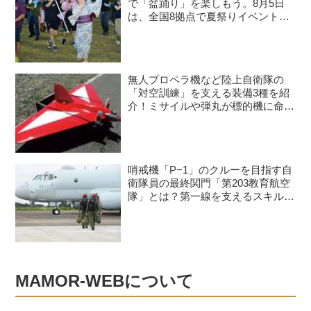
で「盆踊り」を楽しもう。8月5日
は、全国8拠点で夏祭りイベントが
開催予定
無人プロペラ機など陸上自衛隊の
「対空訓練」を支える装備3種を紹
介！ミサイルや弾丸が標的機に命中
すると？
哨戒機「P−1」のクルーを目指す自
衛隊員の最終関門「第203教育航空
隊」とは？第一線を支えるスキルを
身につける長き道のり
MAMOR-WEBについて