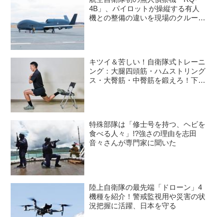
4B」、パイロットが操縦する有人
機との整備の違いを現場のクルーが
語る
キツイ＆苦しい！自衛隊式トレーニ
ング：大腿四頭筋・ハムストリング
ス・大臀筋・中臀筋を鍛えろ！下半
身に負荷をかけるスクワット3種目
特殊部隊は「修士号を持つ、ヘビを
食べる人々」!?強さの理由を志田
音々さんが専門家に聞いた
陸上自衛隊の最先端「ドローン」4
機種を紹介！警戒監視用や災害の状
況把握に活躍、日本を守る