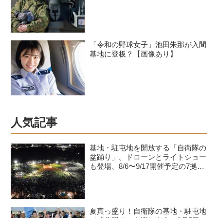
「令和の野球女子」池田朱那が入間
基地に登板？【画像あり】
人気記事
基地・駐屯地を開放する「自衛隊の
盆踊り」。ドローンとライトショー
も登場、8/6〜9/17開催予定の7拠点
を紹介
夏真っ盛り！自衛隊の基地・駐屯地