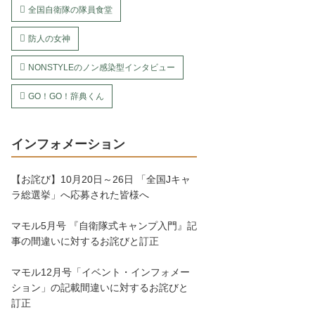
全国自衛隊の隊員食堂
防人の女神
NONSTYLEのノン感染型インタビュー
GO！GO！辞典くん
インフォメーション
【お詫び】10月20日～26日 「全国Jキャ
ラ総選挙」へ応募された皆様へ
マモル5月号 『自衛隊式キャンプ入門』記
事の間違いに対するお詫びと訂正
マモル12月号「イベント・インフォメー
ション」の記載間違いに対するお詫びと
訂正