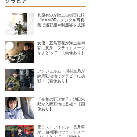
グラビア
其原有沙が陸上自衛官に!?
『MAMOR』デジタル写真
集で迷彩服や制服姿を披露
女優・五島百花が海上自衛
官に変身！フライトスーツ
をまとって…【画像あり】
アンジュルム・川村文乃が
練馬駐屯地でグラビアに挑
戦！【画像あり】
「令和の野球女子」池田朱
那が入間基地に登板？【画
像あり】
元ラストアイドル・長月翠
が、自衛隊のウェットスー
ツをまとって…【画像あ