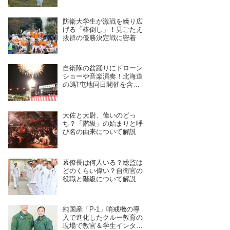
開催予定
防衛大学生が激戦を繰り広
げる「棒倒し」！見ごたえ
抜群の優勝決定戦に密着
自衛隊の盆踊りにドローン
ショーや音楽演奏！北海道
の3駐屯地同日開催を含
む、7月28日〜8月4日開催
予定の11拠点を紹介
大佐と大尉、偉いのどっ
ち？「階級」の始まりと呼
び名の由来について解説
幕僚長は何人いる？総監は
どのくらい偉い？自衛官の
役職と階級について解説
純国産「P-1」哨戒機の導
入で進化したクルー教育の
現場で教官＆学生インタビ