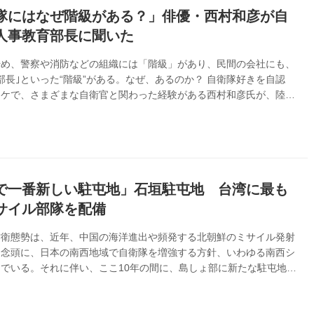
隊にはなぜ階級がある？」俳優・西村和彦が自
人事教育部長に聞いた
始め、警察や消防などの組織には「階級」があり、民間の会社にも、
｢部長｣といった“階級”がある。なぜ、あるのか？ 自衛隊好きを自認
ロケで、さまざまな自衛官と関わった経験がある西村和彦氏が、陸上
昇任や人事、教育を司る人事教育部長を務める栁裕樹将補に、ダイレ
した。 【西村和彦氏】 1966年、京都府出身。88年、ドラマ『翼を
（NHK）にて俳優デビュー。『警視庁鑑識班』シリーズ（日本テレ
『緋の十字架』（フジテレビ系）などのドラマで主演を務めるほか、
集したTV番組に出演するなど自衛隊マニアとしても知られている
補】...
で一番新しい駐屯地」石垣駐屯地 台湾に最も
サイル部隊を配備
防衛態勢は、近年、中国の海洋進出や頻発する北朝鮮のミサイル発射
を念頭に、日本の南西地域で自衛隊を増強する方針、いわゆる南西シ
でいる。それに伴い、ここ10年の間に、島しょ部に新たな駐屯地・
と新設された。 石垣島にやって来た“自衛隊さん”たちは、どのよう
、いかなる任務についているのか、案内しよう。そして美しい島を守
にも話を聞いてみた。 石垣駐屯地：尖閣諸島の警戒監視にあたる