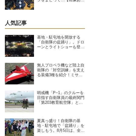
り】
人気記事
基地・駐屯地を開放する
「自衛隊の盆踊り」。ドロ
ーンとライトショーも登
場、8/6〜9/17開催予定の7
拠点を紹介
無人プロペラ機など陸上自
衛隊の「対空訓練」を支え
る装備3種を紹介！ミサイ
ルや弾丸が標的機に命中す
ると？
哨戒機「P−1」のクルーを
目指す自衛隊員の最終関門
「第203教育航空隊」と
は？第一線を支えるスキル
を身につける長き道のり
夏真っ盛り！自衛隊の基
地・駐屯地で「盆踊り」を
楽しもう。8月5日は、全国
8拠点で夏祭りイベントが