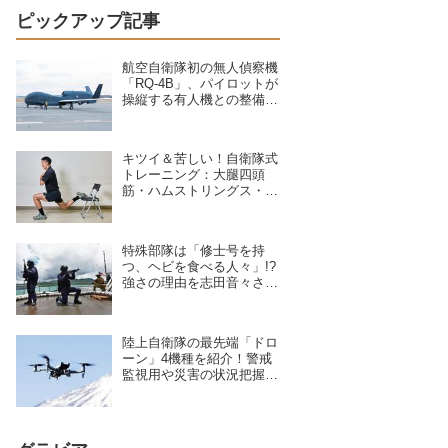
ピックアップ記事
航空自衛隊初の無人偵察機
「RQ-4B」、パイロットが
操縦する有人機との整備の
違いを現場のクルーが語る
キツイ＆苦しい！自衛隊式
トレーニング：大腿四頭
筋・ハムストリングス・大
臀筋・中臀筋を鍛えろ！下
半身に負荷をかけるスクワ
ット3種目
特殊部隊は「修士号を持
つ、ヘビを食べる人々」!?
強さの理由を志田音々さん
が専門家に聞いた
陸上自衛隊の最先端「ドロ
ーン」4機種を紹介！警戒
監視用や災害の状況把握に
活躍、日本を守る