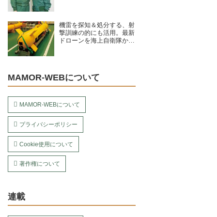
ュー／海上自衛隊下総航空
基地 第203教育航空隊（千
葉県）
機雷を探知＆処分する、射
撃訓練の的にも活用。最新
ドローンを海上自衛隊から
4種紹介
MAMOR-WEBについて
MAMOR-WEBについて
プライバシーポリシー
Cookie使用について
著作権について
連載