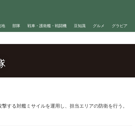
屯地
部隊
戦車・護衛艦・戦闘機
豆知識
グルメ
グラビア
隊
攻撃する対艦ミサイルを運用し、担当エリアの防衛を行う。