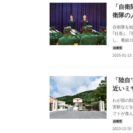
「自衛
衛隊の
自衛隊を
｢社長｣、
し、番組
自衛隊の
クトに質問
ください』
ビ系）や
自衛隊を特
【栁裕樹陸将
「陸自
近いミ
わが国の
実験など
フトが進ん
基地が次々
な設備で
る隊員たち