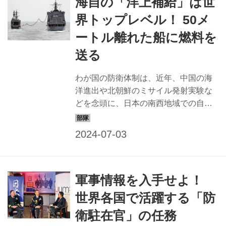
海自の「洋上補給」は世
う。 新隊員の教育から極限下での対応
を学ぶ 陸・海・空各自衛隊に入隊する
界トップレベル！ 50メ
と、まず最初に配属されるのが教育
ートル離れた船に燃料を
隊。新入隊員はここで約3カ月間、基
地・駐屯地の隊舎で共同生活を送りな
送る
がら自衛官の基本を学ぶ。さまざまな
カリキュラムの1つとして行われるの
わが国の防衛体制は、近年、中国の海
が、陸自の防護マスクの着用教育だ。
洋進出や北朝鮮のミサイル発射実験な
催涙ガス（訓練用で人体には無害な催
どを念頭に、日本の南西地域での自衛
涙線香と呼ばれる...
隊の活動を増強する方針が進んでい
る。 これに伴い部隊の新設や新装備の
導入が進み、補給や輸送に関わる体制
も変化の時を迎えた。新時代に対応す
る海上自衛隊の補給と輸送の取り組み
軍事情報を入手せよ！
を紹介しよう。 災害派遣でも活躍する
5隻の補給艦 「補給艦」とは、洋上で
世界各国で活躍する「防
ほかの艦へ燃料や物資を補給する艦艇
衛駐在官」の任務
のこと。 現在、海上自衛隊には基準排