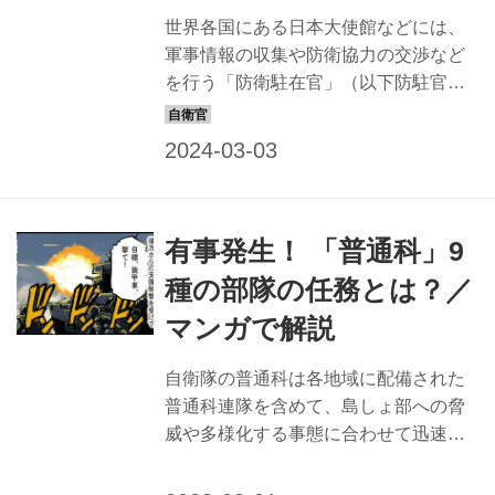
水量1万3500トンの『ましゅう』型が2
世界各国にある日本大使館などには、
隻、8100トンの『とわだ」型が3隻就
軍事情報の収集や防衛協力の交渉など
航しており、横須賀の第1海上補給隊に
を行う「防衛駐在官」（以下防駐官）
配備されている。 補給艦はヘリコプタ
と呼ばれる自衛官が赴任しています。
ー甲板も設置。自衛隊艦艇への補...
防駐官は、現場でしか収集できない“生
きた”情報を得るために、さまざまな交
流を行っています。家庭でのパーティ
ーも重要な手段。防駐官の家族も“外交
有事発生！ 「普通科」9
官”となって、各国のお客さまをもてな
し、信頼関係を深め、さらに日本の文
種の部隊の任務とは？／
化を世界に伝える役目を果たしている
マンガで解説
のです。 その日本の“おもてなし”が、
世界で賞賛されているようです。家族
自衛隊の普通科は各地域に配備された
一丸となって世界の客人を魅了する、
普通科連隊を含めて、島しょ部への脅
防衛駐在官とその家族の“おもてなし
威や多様化する事態に合わせて迅速に
術“を紹介します。 世界各国で活躍する
対応するため、9種の部隊がある。それ
自衛官防衛駐在官とは？ ロシアによ...
ぞれの部隊の任務や特徴を紹介しよ