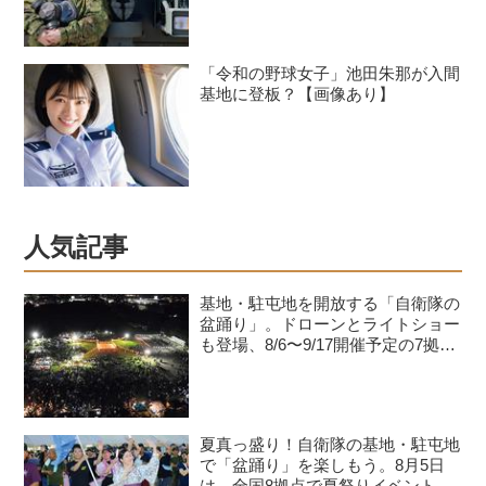
「令和の野球女子」池田朱那が入間
基地に登板？【画像あり】
人気記事
基地・駐屯地を開放する「自衛隊の
盆踊り」。ドローンとライトショー
も登場、8/6〜9/17開催予定の7拠点
を紹介
夏真っ盛り！自衛隊の基地・駐屯地
で「盆踊り」を楽しもう。8月5日
は、全国8拠点で夏祭りイベントが