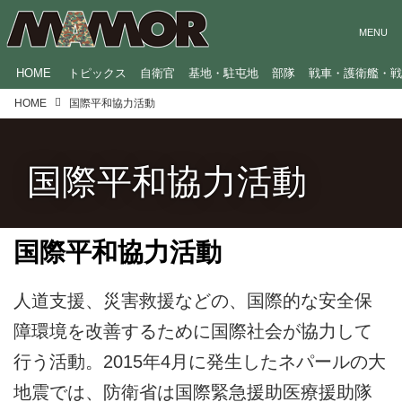
HOME
トピックス
自衛官
基地・駐屯地
部隊
戦車・護衛艦・
HOME
国際平和協力活動
国際平和協力活動
国際平和協力活動
人道支援、災害救援などの、国際的な安全保
障環境を改善するために国際社会が協力して
行う活動。2015年4月に発生したネパールの大
地震では、防衛省は国際緊急援助医療援助隊