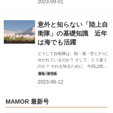
う。 普通科連隊：各職種の支援を受け
ながら協同で敵に向かう 陸上戦闘にお
いて第一線に前進し、敵陣地を確保す
意外と知らない「陸上自
る 普通科連隊の任務は陸上戦闘によっ
て目的地を確保すること。第一線へと
衛隊」の基礎知識 近年
前進する際は、まず野戦特科が後方か
は海でも活躍
ら155mmりゅう弾砲FH70などの火力
で敵地を砲撃して支援。普通科部隊が
どうして自衛隊は、陸・海・空と3つに
高機動車、軽装甲機動車などで移動す
分かれているのか？ そして、どう違う
るときには、機甲科の戦車などが協同
のか？ それを知るために、今回は陸上
で作戦に当たる。 また敵と対峙する場
自衛隊の成り立ちや特徴、任務などを
合、離れた距離からは普通科の重迫撃
簡単に説明しよう。自然災害時におけ
砲...
る救助・救援活動のみならず、昨今の
世界情勢を見るにつけ、日本が有事に
巻き込まれる心配も現実味を帯びてき
MAMOR 最新号
た今、国と国民を守る各自衛隊への理
解を深めるのは重要なことなのだ。 陸