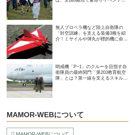
開催予定
無人プロペラ機など陸上自衛隊の
「対空訓練」を支える装備3種を紹
介！ミサイルや弾丸が標的機に命中
すると？
哨戒機「P−1」のクルーを目指す自
衛隊員の最終関門「第203教育航空
隊」とは？第一線を支えるスキルを
身につける長き道のり
MAMOR-WEBについて
MAMOR-WEBについて