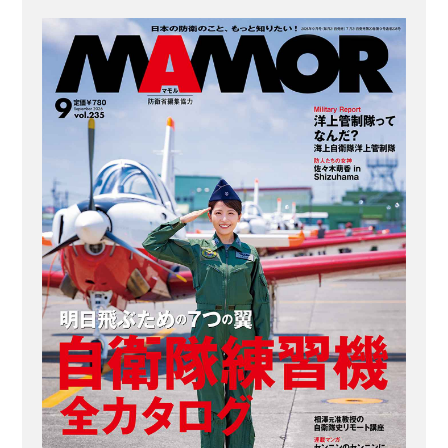
上自衛隊：いかなる任務でもきちんと
役割を果たす用意周到さが誇り ＜陸自
DATA＞（数字は2022年3月現在） 人員
（うち女性）：約14万人（約1万1000
人） 駐屯地・分屯地の数：約160 舞台
となったエンタメ作品：映画『戦国自
衛隊1549』、『...