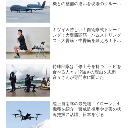
機との整備の違いを現場のクルーが
語る
キツイ＆苦しい！自衛隊式トレーニ
ング：大腿四頭筋・ハムストリング
ス・大臀筋・中臀筋を鍛えろ！下半
身に負荷をかけるスクワット3種目
特殊部隊は「修士号を持つ、ヘビを
食べる人々」!?強さの理由を志田
音々さんが専門家に聞いた
陸上自衛隊の最先端「ドローン」4
機種を紹介！警戒監視用や災害の状
況把握に活躍、日本を守る