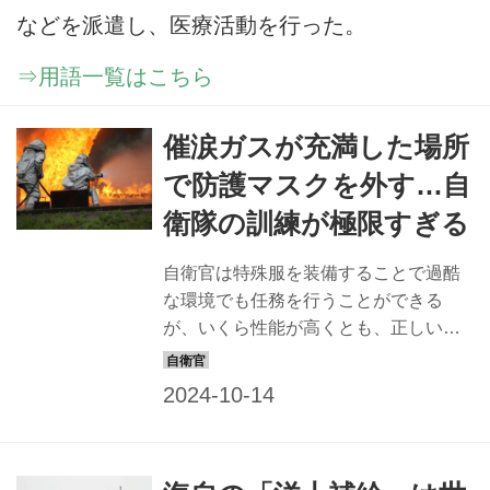
などを派遣し、医療活動を行った。
⇒用語一覧はこちら
催涙ガスが充満した場所
で防護マスクを外す…自
衛隊の訓練が極限すぎる
自衛官は特殊服を装備することで過酷
な環境でも任務を行うことができる
が、いくら性能が高くとも、正しい着
用や使用をしなくては役に立たない。
自衛隊では新隊員の教育で極限下での
対応法を学び、特殊服の使用に関して
も、日ごろから訓練を重ねている。そ
の中から、いくつかの例を紹介しよ