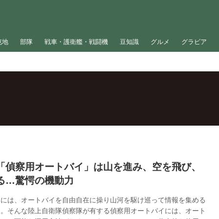
屯地
部隊
戦車・護衛艦・戦闘機
豆知識
グルメ
グラビア
「偵察用オートバイ」は山を進み、空を飛び、
る…驚愕の機動力
隊には、オートバイを自由自在に操り山河を駆け巡って情報を集める
る。そんな陸上自衛隊偵察隊が有する偵察用オートバイには、オート