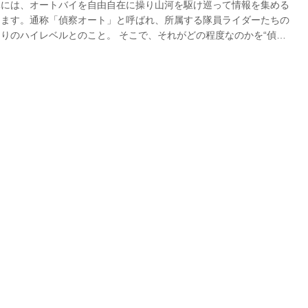
隊には、オートバイを自由自在に操り山河を駆け巡って情報を集める
ります。通称「偵察オート」と呼ばれ、所属する隊員ライダーたちの
りのハイレベルとのこと。 そこで、それがどの程度なのかを“偵
と、マモルはモトクロス界の女王、2020年レディースクラス年間チ
・川井麻央選手を、相馬原駐屯地第12偵察隊に送り込みました。い
 偵察オート隊員の技に川井選手がチャレンジ！ 偵察オート隊員が
磨くために行っている訓練に、チャンプ･川井選手に挑んでいただ
れぞれの技の内容と、偵察オート隊員に判定してもらった難易度（最
）を紹介しよう...