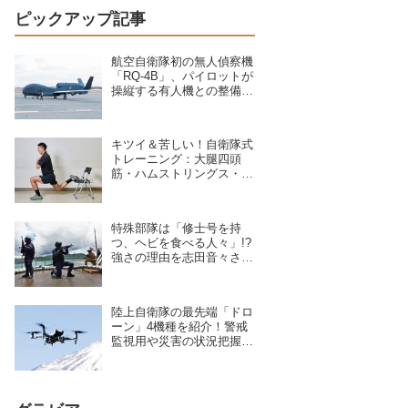
ピックアップ記事
航空自衛隊初の無人偵察機
「RQ-4B」、パイロットが
操縦する有人機との整備の
違いを現場のクルーが語る
キツイ＆苦しい！自衛隊式
トレーニング：大腿四頭
筋・ハムストリングス・大
臀筋・中臀筋を鍛えろ！下
半身に負荷をかけるスクワ
ット3種目
特殊部隊は「修士号を持
つ、ヘビを食べる人々」!?
強さの理由を志田音々さん
が専門家に聞いた
陸上自衛隊の最先端「ドロ
ーン」4機種を紹介！警戒
監視用や災害の状況把握に
活躍、日本を守る