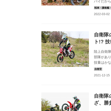
バイだか
を紹介し
う。 4輪
ンジン音
がある。ま
することが
差などがあ
自衛隊
ト!? 
陸上自衛
部隊があ
技量はかな
レディース
に潜入し
戦した前
て語り合っ
んは、細か
ロスレーサ
自衛隊
ざ、勝負