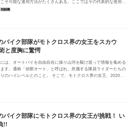
らこそ可能な運用方法がたくさんある。ここではその代表的な使用法
、いかにオートバイが偵察部隊にとって有用な存在なのかを説明しよ
車が入れない道にも進入できる オートバイは4輪車に比べて車体もエ
も小さいことから、隠密効果が高く敵から発見されにくいという利点
た、山林や、やぶの中など4輪車が乗り入れられない場所でも走行
でき、荒れた地形や獣道などにも入っていける。 例えば倒木や段
っても、ジャンプして...
のバイク部隊がモトクロス界の女王をスカウ
技術と度胸に驚愕
隊には、オートバイを自由自在に操り山河を駆け巡って情報を集める
ります。通称「偵察オート」と呼ばれ、所属する隊員ライダーたちの
りのハイレベルとのこと。 そこで、モトクロス界の女王、2020年
クラス年間チャンピオン・川井麻央選手が相馬原駐屯地第12偵察隊
、偵察オート隊員の技にチャレンジ！さまざまな技やアクションに挑
回に続き、今回は川井選手と隊員たちにお互いのライディングについ
てもらった。果たして、どんな話が飛び出すのか。 偵察隊の皆さ
いテクニックをたくさん持っていてすごい 川井麻央（プロモトク
ー）：隊員の方のバ...
のバイク部隊にモトクロス界の女王が挑戦！ い
!!