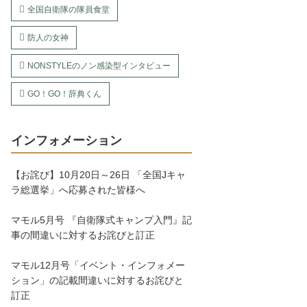
全国自衛隊の隊員食堂
防人の女神
NONSTYLEのノン感染型インタビュー
GO！GO！辞典くん
インフォメーション
【お詫び】10月20日～26日 「全国Jキャ
ラ総選挙」へ応募された皆様へ
マモル5月号 『自衛隊式キャンプ入門』記
事の間違いに対するお詫びと訂正
マモル12月号「イベント・インフォメー
ション」の記載間違いに対するお詫びと
訂正