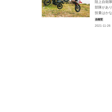
陸上自衛
部隊があ
技量はかな
察”しよう
ャンピオン
ざ、勝負！
操縦技術を
いた。そ
難度:★3つ