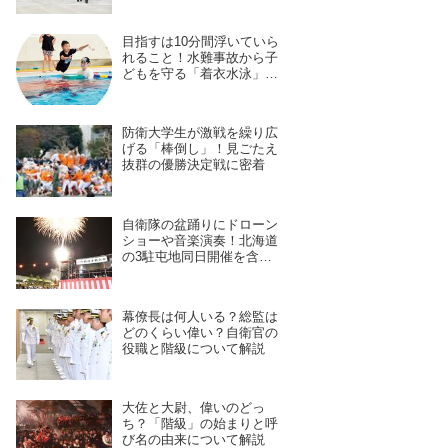
を身につける長き道のり
目指すは10分間浮いていら
れること！水難事故から子
どもを守る「着衣水泳」の
レッスンに密着
防衛大学生が激戦を繰り広
げる「棒倒し」！見ごたえ
抜群の優勝決定戦に密着
自衛隊の盆踊りにドローン
ショーや音楽演奏！北海道
の3駐屯地同日開催を含
む、7月28日〜8月4日開催
予定の11拠点を紹介
幕僚長は何人いる？総監は
どのくらい偉い？自衛官の
役職と階級について解説
大佐と大尉、偉いのどっ
ち？「階級」の始まりと呼
び名の由来について解説