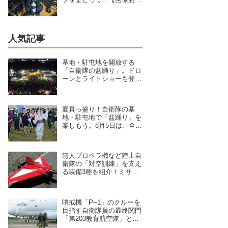
り】
人気記事
基地・駐屯地を開放する
「自衛隊の盆踊り」。ドロ
ーンとライトショーも登
場、8/6〜9/17開催予定の7
拠点を紹介
夏真っ盛り！自衛隊の基
地・駐屯地で「盆踊り」を
楽しもう。8月5日は、全国
8拠点で夏祭りイベントが
開催予定
無人プロペラ機など陸上自
衛隊の「対空訓練」を支え
る装備3種を紹介！ミサイ
ルや弾丸が標的機に命中す
ると？
哨戒機「P−1」のクルーを
目指す自衛隊員の最終関門
「第203教育航空隊」と
は？第一線を支えるスキル