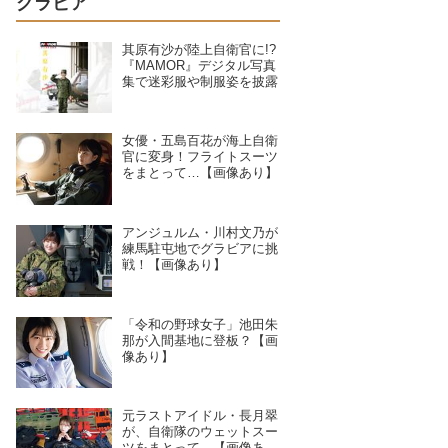
グラビア
其原有沙が陸上自衛官に!?
『MAMOR』デジタル写真
集で迷彩服や制服姿を披露
女優・五島百花が海上自衛
官に変身！フライトスーツ
をまとって…【画像あり】
アンジュルム・川村文乃が
練馬駐屯地でグラビアに挑
戦！【画像あり】
「令和の野球女子」池田朱
那が入間基地に登板？【画
像あり】
元ラストアイドル・長月翠
が、自衛隊のウェットスー
ツをまとって…【画像あ