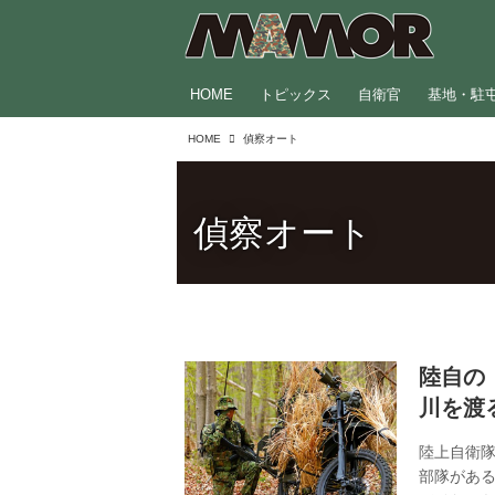
HOME
トピックス
自衛官
基地・駐
HOME
偵察オート
偵察オート
陸自の
川を渡
陸上自衛
部隊があ