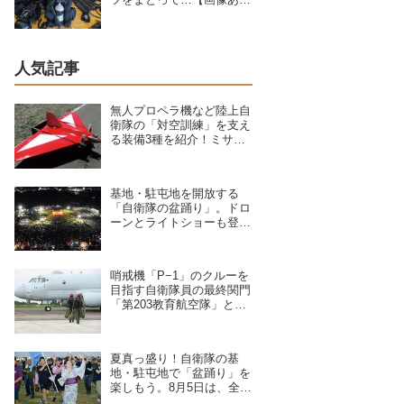
り】
人気記事
無人プロペラ機など陸上自
衛隊の「対空訓練」を支え
る装備3種を紹介！ミサイ
ルや弾丸が標的機に命中す
ると？
基地・駐屯地を開放する
「自衛隊の盆踊り」。ドロ
ーンとライトショーも登
場、8/6〜9/17開催予定の7
拠点を紹介
哨戒機「P−1」のクルーを
目指す自衛隊員の最終関門
「第203教育航空隊」と
は？第一線を支えるスキル
を身につける長き道のり
夏真っ盛り！自衛隊の基
地・駐屯地で「盆踊り」を
楽しもう。8月5日は、全国
8拠点で夏祭りイベントが