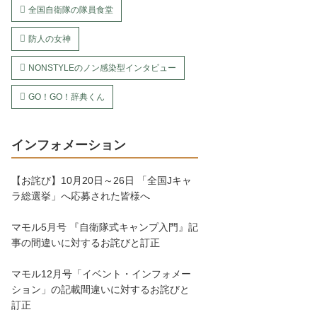
全国自衛隊の隊員食堂
防人の女神
NONSTYLEのノン感染型インタビュー
GO！GO！辞典くん
インフォメーション
【お詫び】10月20日～26日 「全国Jキャ
ラ総選挙」へ応募された皆様へ
マモル5月号 『自衛隊式キャンプ入門』記
事の間違いに対するお詫びと訂正
マモル12月号「イベント・インフォメー
ション」の記載間違いに対するお詫びと
訂正