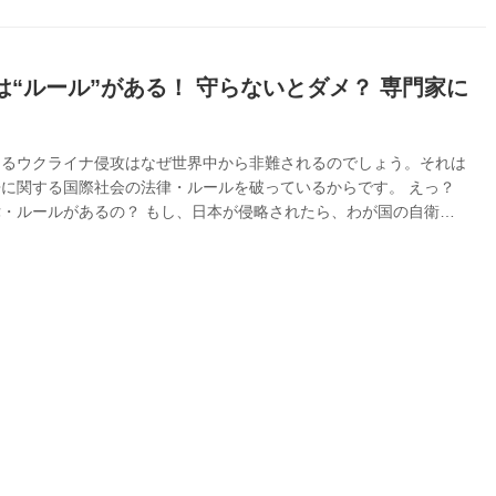
は“ルール”がある！ 守らないとダメ？ 専門家に
よるウクライナ侵攻はなぜ世界中から非難されるのでしょう。それは
に関する国際社会の法律・ルールを破っているからです。 えっ？
・ルールがあるの？ もし、日本が侵略されたら、わが国の自衛隊
ールを守って戦うの？ そんな基本的な疑問を、MAMOR1月号にて
とめた南里美希さんが、国際法・防衛法制の研究者である稲葉義泰先
した。 【南里美希】 1988年9月20日生まれ。沖縄県出身。2008年
し、ファッション雑誌の専属モデルのほか、テレビCMやドラマ、
出演するなど多方面で活躍中。最新情報は公式HP【 【稲葉義泰
や自...