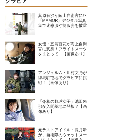
グラビア
其原有沙が陸上自衛官に!?
『MAMOR』デジタル写真
集で迷彩服や制服姿を披露
女優・五島百花が海上自衛
官に変身！フライトスーツ
をまとって…【画像あり】
アンジュルム・川村文乃が
練馬駐屯地でグラビアに挑
戦！【画像あり】
「令和の野球女子」池田朱
那が入間基地に登板？【画
像あり】
元ラストアイドル・長月翠
が、自衛隊のウェットスー
ツをまとって…【画像あ