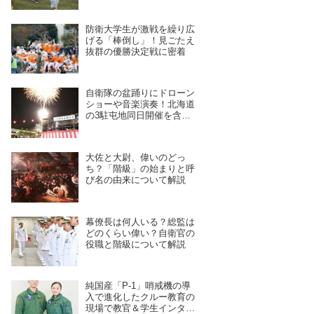
開催予定
防衛大学生が激戦を繰り広
げる「棒倒し」！見ごたえ
抜群の優勝決定戦に密着
自衛隊の盆踊りにドローン
ショーや音楽演奏！北海道
の3駐屯地同日開催を含
む、7月28日〜8月4日開催
予定の11拠点を紹介
大佐と大尉、偉いのどっ
ち？「階級」の始まりと呼
び名の由来について解説
幕僚長は何人いる？総監は
どのくらい偉い？自衛官の
役職と階級について解説
純国産「P-1」哨戒機の導
入で進化したクルー教育の
現場で教官＆学生インタビ