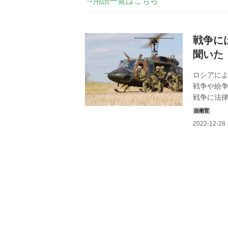
⇒用語一覧はこちら
戦争に
聞いた
ロシアに
戦争や紛争
戦争に法律
も法律・ル
表紙をつ
生に聞きま
にデビュー
映画などに
氏】 国際法