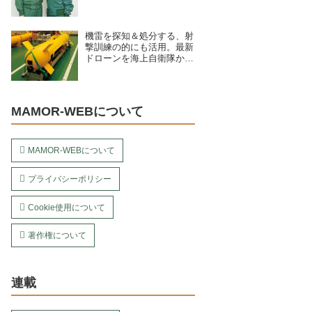
ュー／海上自衛隊下総航空
基地 第203教育航空隊（千
葉県）
機雷を探知＆処分する、射
撃訓練の的にも活用。最新
ドローンを海上自衛隊から
4種紹介
MAMOR-WEBについて
MAMOR-WEBについて
プライバシーポリシー
Cookie使用について
著作権について
連載