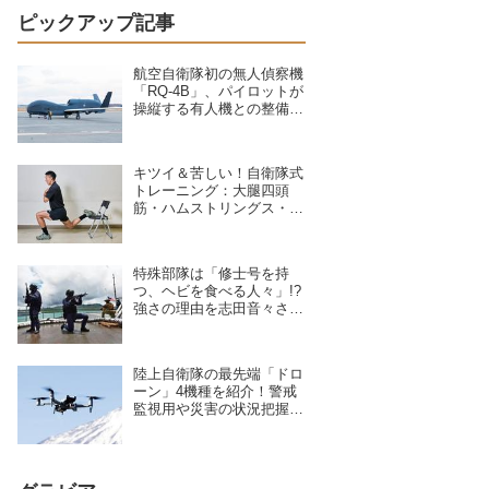
ピックアップ記事
航空自衛隊初の無人偵察機
「RQ-4B」、パイロットが
操縦する有人機との整備の
違いを現場のクルーが語る
キツイ＆苦しい！自衛隊式
トレーニング：大腿四頭
筋・ハムストリングス・大
臀筋・中臀筋を鍛えろ！下
半身に負荷をかけるスクワ
ット3種目
特殊部隊は「修士号を持
つ、ヘビを食べる人々」!?
強さの理由を志田音々さん
が専門家に聞いた
陸上自衛隊の最先端「ドロ
ーン」4機種を紹介！警戒
監視用や災害の状況把握に
活躍、日本を守る