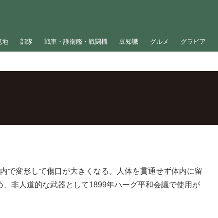
屯地
部隊
戦車・護衛艦・戦闘機
豆知識
グルメ
グラビア
体内で変形して傷口が大きくなる。人体を貫通せず体内に留
、非人道的な武器として1899年ハーグ平和会議で使用が