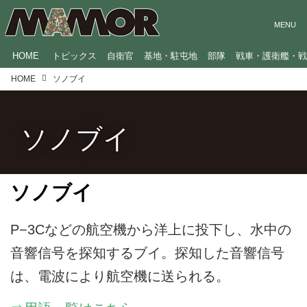
HOME
トピックス
自衛官
基地・駐屯地
部隊
戦車・護衛艦・
HOME
ソノブイ
ソノブイ
ソノブイ
P−3Cなどの航空機から洋上に投下し、水中の
音響信号を探知するブイ。探知した音響信号
は、電波により航空機に送られる。