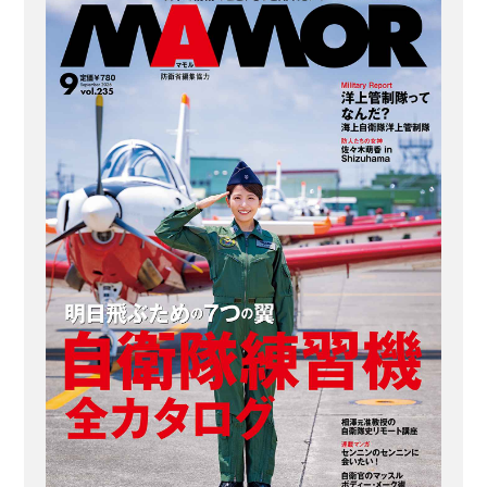
う任務を対潜戦と呼ぶが、海に潜む潜
水艦を発見するのは25メートルプール
の中から1本の針を探すほど難しいとい
う。 海上自衛隊が行う大規模な訓練で
は、敵役の潜水艦をP‐1やP‐3Cなどの
固定翼哨戒機のほか、回転翼...