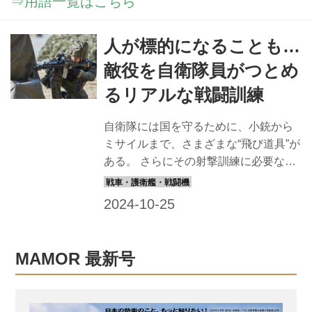
⇒用語一覧はこちら
人が標的になることも…
敵役を自衛隊員がつとめ
るリアルな戦闘訓練
自衛隊には国を守るために、小銃から
ミサイルまで、さまざまな“飛び道具”が
ある。 さらにその射撃訓練に必要なの
が、標的。 中には人が標的に乗り込ん
で操縦したり、人そのものが標的にな
ったり、またはコンピュータでシミュ
レーションされた、第一線の疑似環境
で狙える標的など、ちょっと変わった
MAMOR 最新号
標的もある。その一例を紹介しよう。
哨戒機が潜水艦を捜索する対潜戦訓練
敵潜水艦の捜索・探知・撃破などを行