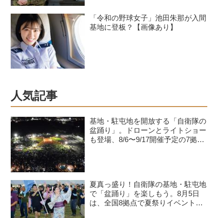
「令和の野球女子」池田朱那が入間
基地に登板？【画像あり】
人気記事
基地・駐屯地を開放する「自衛隊の
盆踊り」。ドローンとライトショー
も登場、8/6〜9/17開催予定の7拠点
を紹介
夏真っ盛り！自衛隊の基地・駐屯地
で「盆踊り」を楽しもう。8月5日
は、全国8拠点で夏祭りイベントが
開催予定