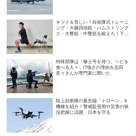
語る
キツイ＆苦しい！自衛隊式トレーニ
ング：大腿四頭筋・ハムストリング
ス・大臀筋・中臀筋を鍛えろ！下半
身に負荷をかけるスクワット3種目
特殊部隊は「修士号を持つ、ヘビを
食べる人々」!?強さの理由を志田
音々さんが専門家に聞いた
陸上自衛隊の最先端「ドローン」4
機種を紹介！警戒監視用や災害の状
況把握に活躍、日本を守る