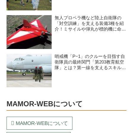
無人プロペラ機など陸上自衛隊の
「対空訓練」を支える装備3種を紹
介！ミサイルや弾丸が標的機に命中
すると？
哨戒機「P−1」のクルーを目指す自
衛隊員の最終関門「第203教育航空
隊」とは？第一線を支えるスキルを
身につける長き道のり
MAMOR-WEBについて
MAMOR-WEBについて