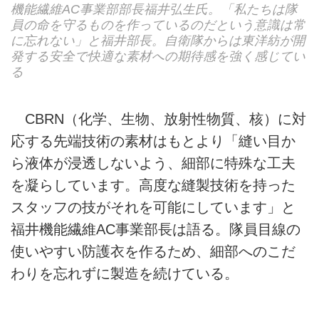
機能繊維AC事業部部長福井弘生氏。「私たちは隊
員の命を守るものを作っているのだという意識は常
に忘れない」と福井部長。自衛隊からは東洋紡が開
発する安全で快適な素材への期待感を強く感じてい
る
CBRN（化学、生物、放射性物質、核）に対
応する先端技術の素材はもとより「縫い目か
ら液体が浸透しないよう、細部に特殊な工夫
を凝らしています。高度な縫製技術を持った
スタッフの技がそれを可能にしています」と
福井機能繊維AC事業部長は語る。隊員目線の
使いやすい防護衣を作るため、細部へのこだ
わりを忘れずに製造を続けている。