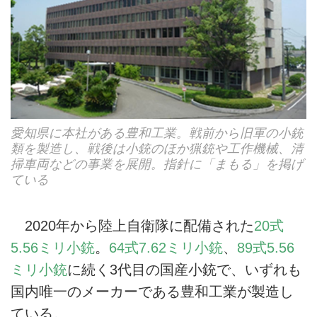
愛知県に本社がある豊和工業。戦前から旧軍の小銃
類を製造し、戦後は小銃のほか猟銃や工作機械、清
掃車両などの事業を展開。指針に「まもる」を掲げ
ている
2020年から陸上自衛隊に配備された
20式
5.56ミリ小銃
。
64式7.62ミリ小銃
、
89式5.56
ミリ小銃
に続く3代目の国産小銃で、いずれも
国内唯一のメーカーである豊和工業が製造し
ている。