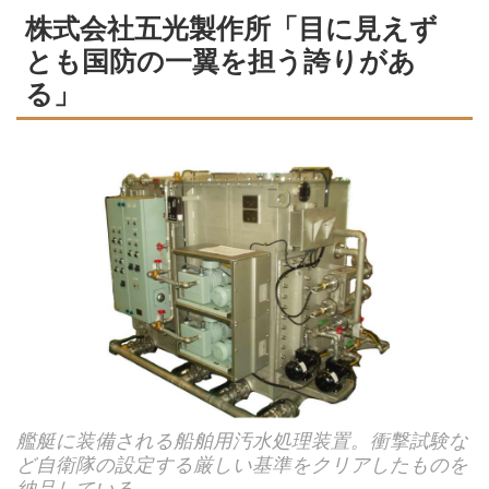
株式会社五光製作所「目に見えず
とも国防の一翼を担う誇りがあ
る」
艦艇に装備される船舶用汚水処理装置。衝撃試験な
ど自衛隊の設定する厳しい基準をクリアしたものを
納品している