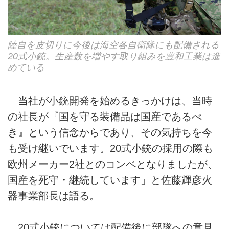
陸自を皮切りに今後は海空各自衛隊にも配備される
20式小銃。生産数を増やす取り組みを豊和工業は進
めている
当社が小銃開発を始めるきっかけは、当時
の社長が『国を守る装備品は国産であるべ
き』という信念からであり、その気持ちを今
も受け継いでいます。20式小銃の採用の際も
欧州メーカー2社とのコンペとなりましたが、
国産を死守・継続しています」と佐藤輝彦火
器事業部長は語る。
20式小銃については配備後に部隊への意見