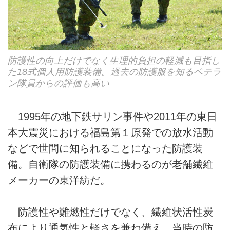
防護性の向上だけでなく生理的負担の軽減も目指し
た18式個人用防護装備。過去の防護服を知るベテラ
ン隊員からの評価も高い
1995年の地下鉄サリン事件や2011年の東日
本大震災における福島第１原発での放水活動
などで世間に知られることになった防護装
備。自衛隊の防護装備に携わるのが老舗繊維
メーカーの東洋紡だ。
防護性や難燃性だけでなく、繊維状活性炭
布により通気性と軽さを兼ね備え、当時の防