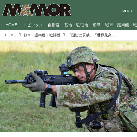
HOME
トピックス
自衛官
基地・駐屯地
部隊
戦車・護衛艦・
HOME
戦車・護衛艦・戦闘機
「国防に貢献」「世界最高レベルを目指す」…防衛産業に関わる各企業の熱き思い