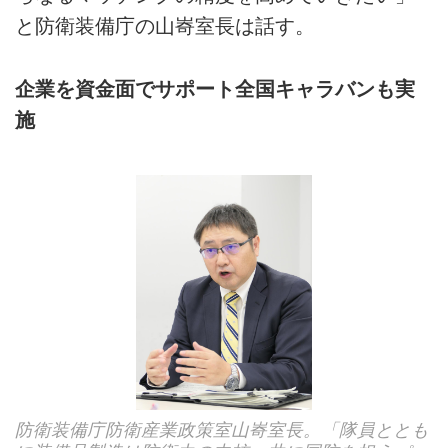
と防衛装備庁の山㟢室長は話す。
企業を資金面でサポート全国キャラバンも実
施
防衛装備庁防衛産業政策室山㟢室長。「隊員ととも