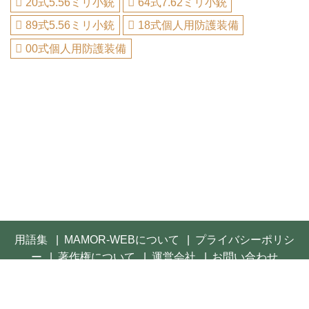
20式5.56ミリ小銃
64式7.62ミリ小銃
89式5.56ミリ小銃
18式個人用防護装備
00式個人用防護装備
用語集
MAMOR-WEBについて
プライバシーポリシ
ー
著作権について
運営会社
お問い合わせ
© 2021- FUSOSHA Publishing Inc. All rights reserved.
Built on
the dino platform
.