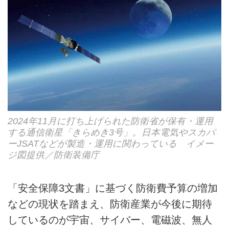
2024年11月に打ち上げられた防衛省が保有・運用
する通信衛星「きらめき3号」。日本電気やスカパ
ーJSATなどが製造・運用に関わっている イメー
ジ図提供／防衛装備庁
「安全保障3文書」に基づく防衛費予算の増加
などの現状を踏まえ、防衛産業が今後に期待
しているのが宇宙、サイバー、電磁波、無人