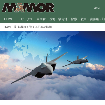
HOME
トピックス
自衛官
基地・駐屯地
部隊
戦車・護衛艦・
HOME
転換期を迎える日本の防衛産業の今と未来。次期戦闘機は「日英伊」共同開発へ