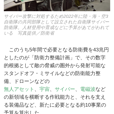
サイバー攻撃に対処するため2022年に陸・海・空3
自衛隊の共同部隊として設立された自衛隊サイバー
防衛隊。人材登用や育成などに予算があてがわれて
いる 写真提供／防衛省
このうち5年間で必要となる防衛費を43兆円
としたのが「防衛力整備計画」で、その数字
的根拠として敵の脅威の圏外から発射可能な
スタンドオフ・ミサイルなどの防衛能力整
備、ドローンなどの
無人アセット
、
宇宙
、
サイバー
、
電磁波
など
の新領域を横断する作戦能力と、それを支え
る装備品など、新たに必要となる約10事業の
予算を算出した。