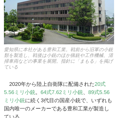
愛知県に本社がある豊和工業。戦前から旧軍の小銃
類を製造し、戦後は小銃のほか猟銃や工作機械、清
掃車両などの事業を展開。指針に「まもる」を掲げ
ている
2020年から陸上自衛隊に配備された
20式
5.56ミリ小銃
。
64式7.62ミリ小銃
、
89式5.56
ミリ小銃
に続く3代目の国産小銃で、いずれも
国内唯一のメーカーである豊和工業が製造し
ている。