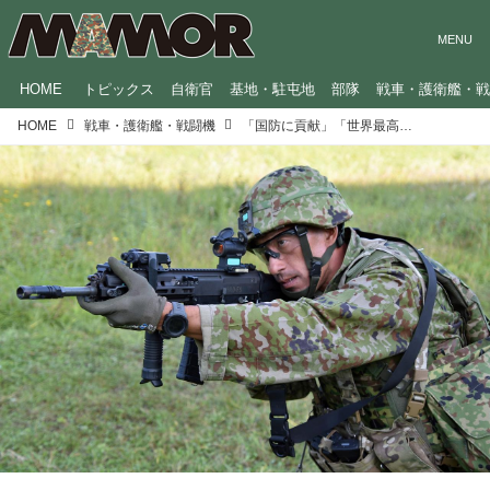
HOME
トピックス
自衛官
基地・駐屯地
部隊
戦車・護衛艦・
HOME
戦車・護衛艦・戦闘機
「国防に貢献」「世界最高レベルを目指す」…防衛産業に関わる各企業の熱き思い