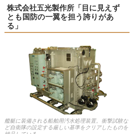
株式会社五光製作所「目に見えず
とも国防の一翼を担う誇りがあ
る」
艦艇に装備される船舶用汚水処理装置。衝撃試験な
ど自衛隊の設定する厳しい基準をクリアしたものを
納品している