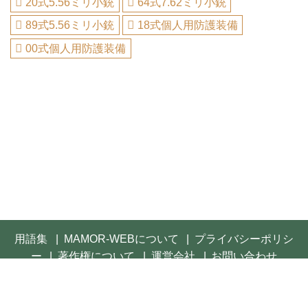
20式5.56ミリ小銃
64式7.62ミリ小銃
89式5.56ミリ小銃
18式個人用防護装備
00式個人用防護装備
用語集
MAMOR-WEBについて
プライバシーポリシ
ー
著作権について
運営会社
お問い合わせ
© 2021- FUSOSHA Publishing Inc. All rights reserved.
Built on
the dino platform
.