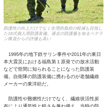
防護性の向上だけでなく生理的負担の軽減も目指し
た18式個人用防護装備。過去の防護服を知るベテラ
ン隊員からの評価も高い
1995年の地下鉄サリン事件や2011年の東日
本大震災における福島第１原発での放水活動
などで世間に知られることになった防護装
備。自衛隊の防護装備に携わるのが老舗繊維
メーカーの東洋紡だ。
防護性や難燃性だけでなく、繊維状活性炭
布により通気性と軽さを兼ね備え、当時の防