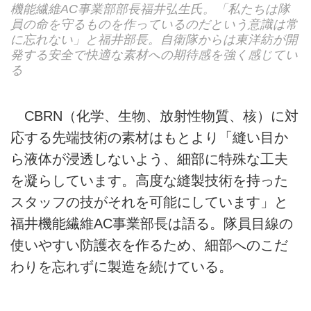
機能繊維AC事業部部長福井弘生氏。「私たちは隊
員の命を守るものを作っているのだという意識は常
に忘れない」と福井部長。自衛隊からは東洋紡が開
発する安全で快適な素材への期待感を強く感じてい
る
CBRN（化学、生物、放射性物質、核）に対
応する先端技術の素材はもとより「縫い目か
ら液体が浸透しないよう、細部に特殊な工夫
を凝らしています。高度な縫製技術を持った
スタッフの技がそれを可能にしています」と
福井機能繊維AC事業部長は語る。隊員目線の
使いやすい防護衣を作るため、細部へのこだ
わりを忘れずに製造を続けている。