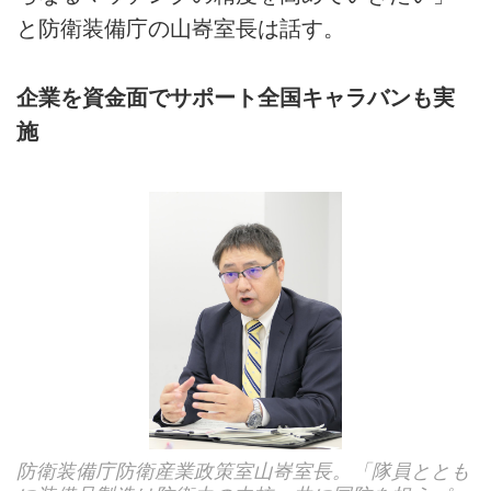
と防衛装備庁の山㟢室長は話す。
企業を資金面でサポート全国キャラバンも実
施
防衛装備庁防衛産業政策室山㟢室長。「隊員ととも