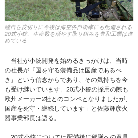
陸自を皮切りに今後は海空各自衛隊にも配備される
20式小銃。生産数を増やす取り組みを豊和工業は進
めている
当社が小銃開発を始めるきっかけは、当時
の社長が『国を守る装備品は国産であるべ
き』という信念からであり、その気持ちを今
も受け継いでいます。20式小銃の採用の際も
欧州メーカー2社とのコンペとなりましたが、
国産を死守・継続しています」と佐藤輝彦火
器事業部長は語る。
20式小銃については配備後に部隊への意見