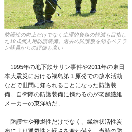
防護性の向上だけでなく生理的負担の軽減も目指し
た18式個人用防護装備。過去の防護服を知るベテラ
ン隊員からの評価も高い
1995年の地下鉄サリン事件や2011年の東日
本大震災における福島第１原発での放水活動
などで世間に知られることになった防護装
備。自衛隊の防護装備に携わるのが老舗繊維
メーカーの東洋紡だ。
防護性や難燃性だけでなく、繊維状活性炭
布により通気性と軽さを兼ね備え、当時の防