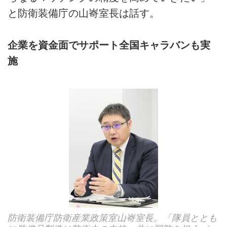
と防衛装備庁の山㟢室長は話す。
企業を資金面でサポート全国キャラバンも実
施
防衛装備庁防衛産業政策室山㟢室長。「隊員ととも