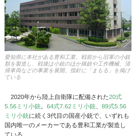
愛知県に本社がある豊和工業。戦前から旧軍の小銃
類を製造し、戦後は小銃のほか猟銃や工作機械、清
掃車両などの事業を展開。指針に「まもる」を掲げ
ている
2020年から陸上自衛隊に配備された
20式
5.56ミリ小銃
。
64式7.62ミリ小銃
、
89式5.56
ミリ小銃
に続く3代目の国産小銃で、いずれも
国内唯一のメーカーである豊和工業が製造し
ている。