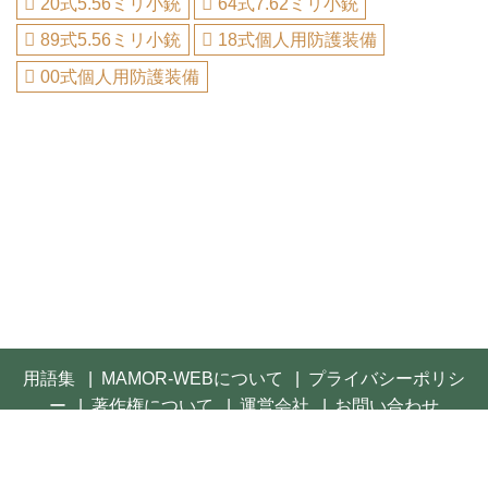
20式5.56ミリ小銃
64式7.62ミリ小銃
89式5.56ミリ小銃
18式個人用防護装備
00式個人用防護装備
用語集
MAMOR-WEBについて
プライバシーポリシ
ー
著作権について
運営会社
お問い合わせ
© 2021- FUSOSHA Publishing Inc. All rights reserved.
Built on
the dino platform
.