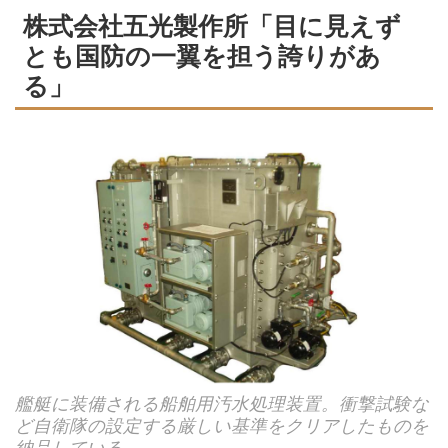
株式会社五光製作所「目に見えず
とも国防の一翼を担う誇りがあ
る」
艦艇に装備される船舶用汚水処理装置。衝撃試験な
ど自衛隊の設定する厳しい基準をクリアしたものを
納品している