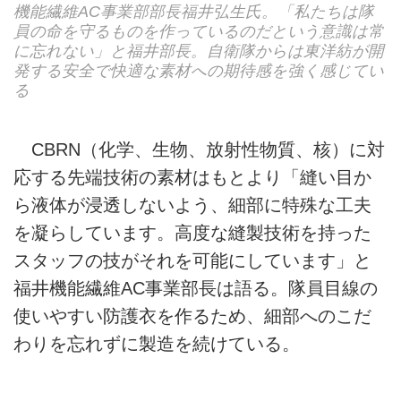
機能繊維AC事業部部長福井弘生氏。「私たちは隊
員の命を守るものを作っているのだという意識は常
に忘れない」と福井部長。自衛隊からは東洋紡が開
発する安全で快適な素材への期待感を強く感じてい
る
CBRN（化学、生物、放射性物質、核）に対
応する先端技術の素材はもとより「縫い目か
ら液体が浸透しないよう、細部に特殊な工夫
を凝らしています。高度な縫製技術を持った
スタッフの技がそれを可能にしています」と
福井機能繊維AC事業部長は語る。隊員目線の
使いやすい防護衣を作るため、細部へのこだ
わりを忘れずに製造を続けている。