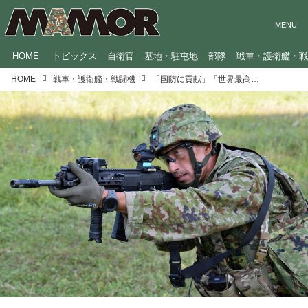
HOME
トピックス
自衛官
基地・駐屯地
部隊
戦車・護衛艦・
HOME
戦車・護衛艦・戦闘機
「国防に貢献」「世界最高レベルを目指す」…防衛産業に関わる各企業の熱き思い