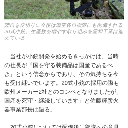
陸自を皮切りに今後は海空各自衛隊にも配備される
20式小銃。生産数を増やす取り組みを豊和工業は進
めている
当社が小銃開発を始めるきっかけは、当時
の社長が『国を守る装備品は国産であるべ
き』という信念からであり、その気持ちを今
も受け継いでいます。20式小銃の採用の際も
欧州メーカー2社とのコンペとなりましたが、
国産を死守・継続しています」と佐藤輝彦火
器事業部長は語る。
20式小銃については配備後に部隊への意見