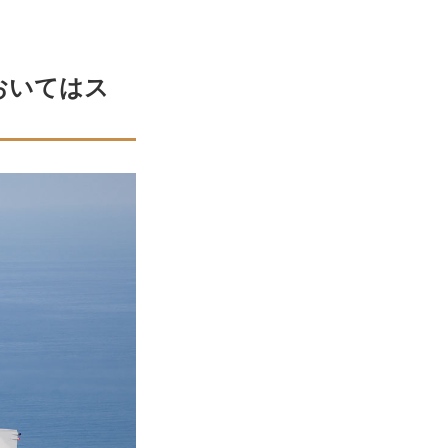
。
おいてはス