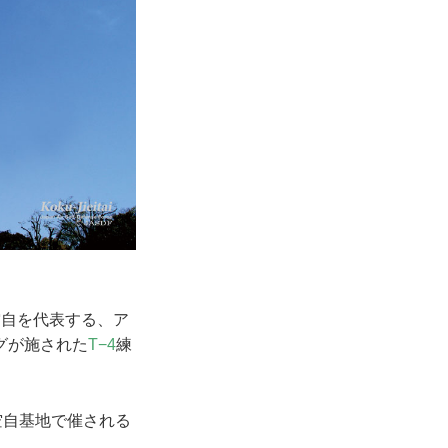
自を代表する、ア
グが施された
T−4
練
空自基地で催される