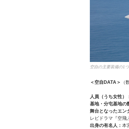
空自の主要装備の1つF
＜空自DATA＞
（数
人員（うち女性）
基地・分屯基地の
舞台となったエン
レビドラマ『空飛
出身の有名人：
本