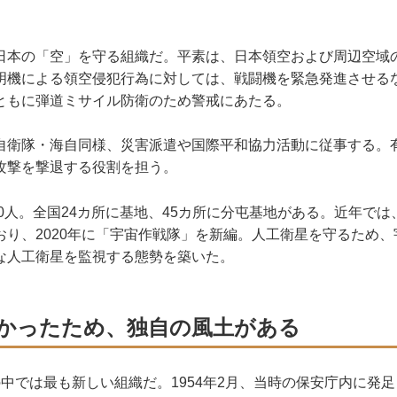
本の「空」を守る組織だ。平素は、日本領空および周辺空域
明機による領空侵犯行為に対しては、戦闘機を緊急発進させる
ともに弾道ミサイル防衛のため警戒にあたる。
衛隊・海自同様、災害派遣や国際平和協力活動に従事する。
攻撃を撃退する役割を担う。
0人。全国24カ所に基地、45カ所に分屯基地がある。近年で
おり、2020年に「宇宙作戦隊」を新編。人工衛星を守るため
な人工衛星を監視する態勢を築いた。
かったため、独自の風土がある
中では最も新しい組織だ。1954年2月、当時の保安庁内に発