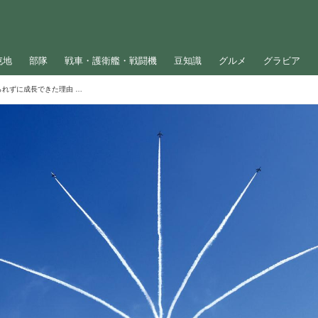
屯地
部隊
戦車・護衛艦・戦闘機
豆知識
グルメ
グラビア
「航空自衛隊」が歴史・伝統に縛られずに成長できた理由 「宇宙作戦隊」も新設