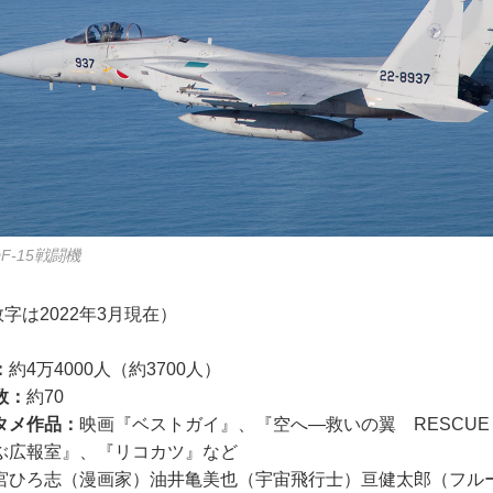
-15戦闘機
字は2022年3月現在）
：
約4万4000人（約3700人）
数：
約70
タメ作品：
映画『ベストガイ』、『空へ―救いの翼 RESCUE
ぶ広報室』、『リコカツ』など
宮ひろ志（漫画家）油井亀美也（宇宙飛行士）亘健太郎（フル