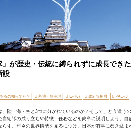
隊」が歴史・伝統に縛られずに成長できた
新設
あるの知ってた？
基地・駐屯地
E−767
政府専用機
PAC−3
、陸・海・空と3つに分かれているのか？そして、どう違うの
空自衛隊の成り立ちや特徴、任務などを簡単に説明しよう。自
ならず、昨今の世界情勢を見るにつけ、日本が有事に巻き込ま