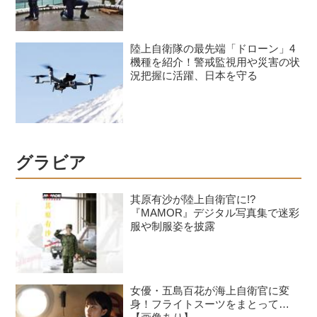
陸上自衛隊の最先端「ドローン」4
機種を紹介！警戒監視用や災害の状
況把握に活躍、日本を守る
グラビア
其原有沙が陸上自衛官に!?
『MAMOR』デジタル写真集で迷彩
服や制服姿を披露
女優・五島百花が海上自衛官に変
身！フライトスーツをまとって…