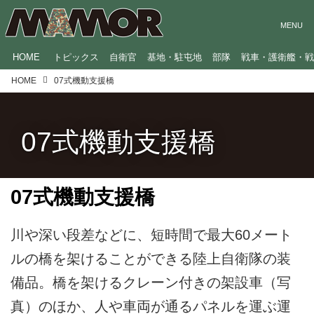
HOME
トピックス
自衛官
基地・駐屯地
部隊
戦車・護衛艦・
HOME
07式機動支援橋
07式機動支援橋
07式機動支援橋
川や深い段差などに、短時間で最大60メート
ルの橋を架けることができる陸上自衛隊の装
備品。橋を架けるクレーン付きの架設車（写
真）のほか、人や車両が通るパネルを運ぶ運