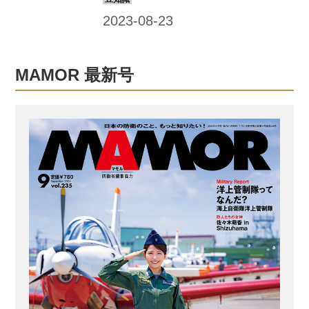
らやむを得ない事態と認める場合に命
じる。 自衛隊の災害派遣活動は、日ご
ろの訓練のほか、移動から宿営、食糧
の調達などを自らで行うことができる
MAMOR 最新号
自己完結能力、そして陸・海・空に対
応する装備があるから行えるのだ。 地
震のほか、台風や豪雨、原子力災害の
対処訓練も 自衛隊の大規模な災害派遣
といえば、1995年の阪神・淡路大震
災、2011年の東日本大震災、16年の熊
本地震などが思い浮かぶだろう。 不意
に見舞われる自然災害の現場で、人命
救助や行方不明者捜索、給水支援や...