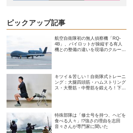
ピックアップ記事
航空自衛隊初の無人偵察機「RQ-
4B」、パイロットが操縦する有人
機との整備の違いを現場のクルーが
語る
キツイ＆苦しい！自衛隊式トレーニ
ング：大腿四頭筋・ハムストリング
ス・大臀筋・中臀筋を鍛えろ！下半
身に負荷をかけるスクワット3種目
特殊部隊は「修士号を持つ、ヘビを
食べる人々」!?強さの理由を志田
音々さんが専門家に聞いた