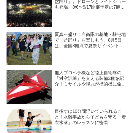
盆踊り」。ドローンとライトショー
も登場、8/6〜9/17開催予定の7拠点
を紹介
夏真っ盛り！自衛隊の基地・駐屯地
で「盆踊り」を楽しもう。8月5日
は、全国8拠点で夏祭りイベントが
開催予定
無人プロペラ機など陸上自衛隊の
「対空訓練」を支える装備3種を紹
介！ミサイルや弾丸が標的機に命中
すると？
目指すは10分間浮いていられるこ
と！水難事故から子どもを守る「着
衣水泳」のレッスンに密着