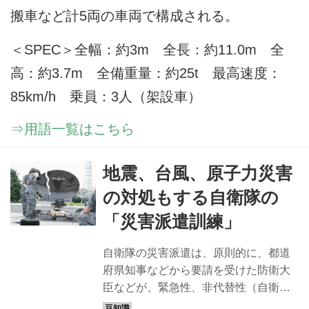
搬車など計5両の車両で構成される。
＜SPEC＞全幅：約3m 全長：約11.0m 全
高：約3.7m 全備重量：約25t 最高速度：
85km/h 乗員：3人（架設車）
⇒用語一覧はこちら
地震、台風、原子力災害
の対処もする自衛隊の
「災害派遣訓練」
自衛隊の災害派遣は、原則的に、都道
府県知事などから要請を受けた防衛大
臣などが、緊急性、非代替性（自衛隊
以外では担えない）、公共性の3要件か