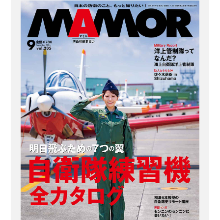
対処訓練も 自衛隊の大規模な災害派遣
といえば、1995年の阪神・淡路大震
災、2011年の東日本大震災、16年の熊
本地震などが思い浮かぶだろう。 不意
に見舞われる自然災害の現場で、人命
救助や行方不明者捜索、給水支援や...