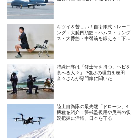
語る
キツイ＆苦しい！自衛隊式トレーニ
ング：大腿四頭筋・ハムストリング
ス・大臀筋・中臀筋を鍛えろ！下半
身に負荷をかけるスクワット3種目
特殊部隊は「修士号を持つ、ヘビを
食べる人々」!?強さの理由を志田
音々さんが専門家に聞いた
陸上自衛隊の最先端「ドローン」4
機種を紹介！警戒監視用や災害の状
況把握に活躍、日本を守る