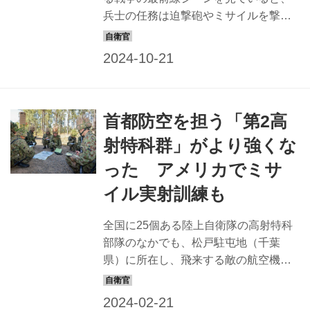
兵士の任務は迫撃砲やミサイルを撃っ
たり、戦車や装甲車で進撃することと
理解されている方も多いのではないだ
ろうか？ しかし、その数百倍の兵士が
後方で戦っている。自衛隊も同様だ。
領空侵犯を阻止するため緊急発進する
首都防空を担う「第2高
戦闘機や、領海への侵入を防ぐために
監視する護衛艦、潜水艦、哨戒機など
射特科群」がより強くな
の任務は、報道などで国民の目に触れ
った アメリカでミサ
る機会もあるが、その任務を支えるた
めに、国民の目に触れない多くの隊員
イル実射訓練も
が日本を守るために戦っているのだ。
そんな“あなたが知らない自衛隊の仕
全国に25個ある陸上自衛隊の高射特科
事”を、マンガで紹介しよう。 ドラム缶
部隊のなかでも、松戸駐屯地（千葉
整備 11もの作業工程を経てドラム缶を
県）に所在し、飛来する敵の航空機や
リサイ...
巡航ミサイルを地上からミサイルなど
で迎撃する第2高射特科群は、首都防空