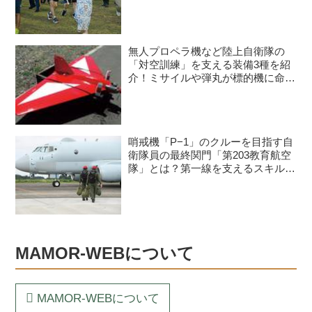
開催予定
無人プロペラ機など陸上自衛隊の
「対空訓練」を支える装備3種を紹
介！ミサイルや弾丸が標的機に命中
すると？
哨戒機「P−1」のクルーを目指す自
衛隊員の最終関門「第203教育航空
隊」とは？第一線を支えるスキルを
身につける長き道のり
MAMOR-WEBについて
MAMOR-WEBについて