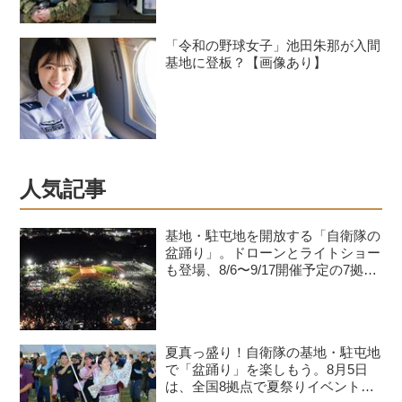
「令和の野球女子」池田朱那が入間
基地に登板？【画像あり】
人気記事
基地・駐屯地を開放する「自衛隊の
盆踊り」。ドローンとライトショー
も登場、8/6〜9/17開催予定の7拠点
を紹介
夏真っ盛り！自衛隊の基地・駐屯地
で「盆踊り」を楽しもう。8月5日
は、全国8拠点で夏祭りイベントが