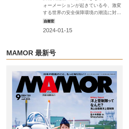
ォーメーションが起きている今、激変
する世界の安全保障環境の潮流に対応
した新世代護衛艦『もがみ』がデビュ
ーした。なにが先進的なのか、細部に
わたってリポートしよう。 『もがみ』
から始まるFFMの強みとは？ FFMと
は、対潜・防空能力を持ち、揚陸部隊
MAMOR 最新号
や補給部隊などの護衛を任務とする艦
艇フリゲートのFF（Frigate）に多目的
（Multi -Purpose）と機雷（Mine）のM
を足した多機能護衛艦という艦種であ
る。 海上自衛隊のFFMは『もがみ』だ
けではない。すでに進水した同規格の
『くまの』や『のしろ』のほか、さら
に数隻のFFMが建造中だ。 新型護衛艦
が誕生...