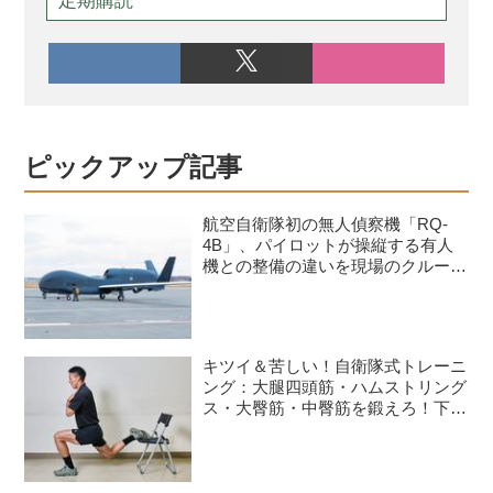
定期購読
ピックアップ記事
航空自衛隊初の無人偵察機「RQ-
4B」、パイロットが操縦する有人
機との整備の違いを現場のクルーが
語る
キツイ＆苦しい！自衛隊式トレーニ
ング：大腿四頭筋・ハムストリング
ス・大臀筋・中臀筋を鍛えろ！下半
身に負荷をかけるスクワット3種目