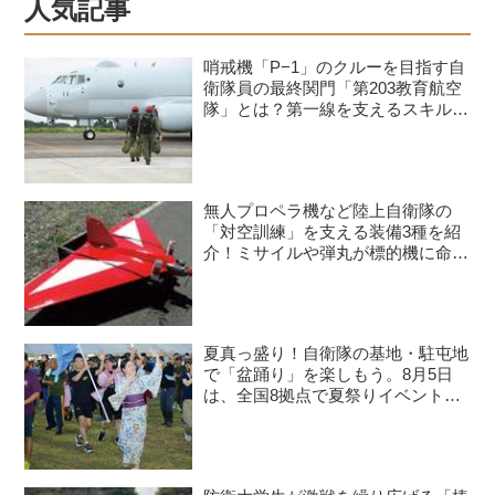
人気記事
哨戒機「P−1」のクルーを目指す自
衛隊員の最終関門「第203教育航空
隊」とは？第一線を支えるスキルを
身につける長き道のり
無人プロペラ機など陸上自衛隊の
「対空訓練」を支える装備3種を紹
介！ミサイルや弾丸が標的機に命中
すると？
夏真っ盛り！自衛隊の基地・駐屯地
で「盆踊り」を楽しもう。8月5日
は、全国8拠点で夏祭りイベントが
開催予定