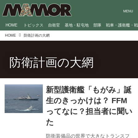
HOME
トピックス
自衛官
基地・駐屯地
部隊
戦車・護衛艦・
HOME
防衛計画の大網
防衛計画の大網
新型護衛艦「もがみ」誕
生のきっかけは？ FFM
ってなに？担当者に聞い
た
防衛装備品の世界で大きなトランスフ