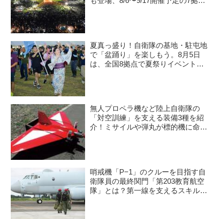
も登場、8/6〜9/17開催予定の7拠点
を紹介
夏真っ盛り！自衛隊の基地・駐屯地
で「盆踊り」を楽しもう。8月5日
は、全国8拠点で夏祭りイベントが
開催予定
無人プロペラ機など陸上自衛隊の
「対空訓練」を支える装備3種を紹
介！ミサイルや弾丸が標的機に命中
すると？
哨戒機「P−1」のクルーを目指す自
衛隊員の最終関門「第203教育航空
隊」とは？第一線を支えるスキルを
身につける長き道のり