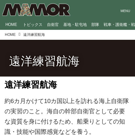
HOME
トピックス
自衛官
基地・駐屯地
部隊
戦車・護衛艦・
HOME
遠洋練習航海
遠洋練習航海
遠洋練習航海
約6カ月かけて10カ国以上を訪れる海上自衛隊
の実習のこと。海自の幹部自衛官として必要
な資質を身に付けるため、船乗りとしての知
識・技能や国際感覚などを養う。