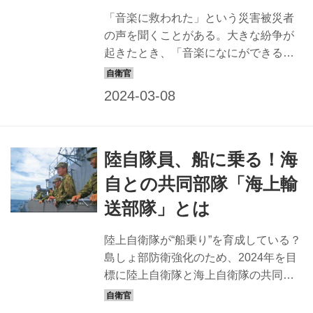
衛官の舞台は部隊。この記事では海上
「音楽に救われた」という災害被災者
自衛隊音楽隊の活動の一例を紹介しよ
の声を聞くことがある。大きな紛争が
う。 自衛隊初の“歌姫”を誕生させた海
起きたとき、「音楽になにができるだ
自の音楽...
ろう？」と自問する音楽家がいる。 は
たして音楽で人を守ることができるの
か？ 人と人をつなぐことができるの
か？ 「できる」と信じた4人の“歌姫”。
私たちに圧倒的な歌の力を示すアーテ
陸自隊員、船に乗る！海
ィスト、May J.さんと、陸･海･空各自
衛隊のボーカリストが、航空自衛隊航
自との共同部隊「海上輸
空中央音楽隊の新庁舎に集結し、語り
送部隊」とは
合った。 「音楽ができることとは？」
その力を信じる4人が立場を超えて共
陸上自衛隊が“船乗り”を育成している？
感！ 片や絶対的な人気を誇り、ショー
島しょ部防衛強化のため、2024年を目
ビズの世界でトップを走り続けるシン
標に陸上自衛隊と海上自衛隊の共同部
ガー、May J.。対するは、自衛隊で、
隊である海上輸送部隊が新編されるこ
任務として音楽を奏でる音...
とになりました。輸送艦を運用する新