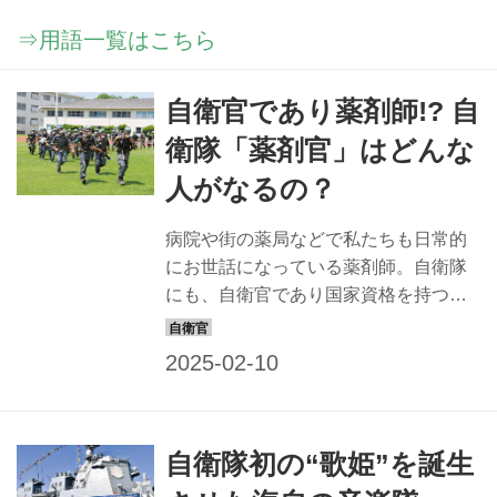
⇒用語一覧はこちら
自衛官であり薬剤師!? 自
衛隊「薬剤官」はどんな
人がなるの？
病院や街の薬局などで私たちも日常的
にお世話になっている薬剤師。自衛隊
にも、自衛官であり国家資格を持つ薬
剤師でもある「薬剤官」がいる。薬剤
官は隊員の健康管理、防疫および衛生
資材などの補給整備を行う「衛生」と
いう職種に属している。 その任務は多
岐にわたり、自衛隊内の病院はもちろ
自衛隊初の“歌姫”を誕生
ん基地や駐屯地、被災地や派遣先の海
外、はたまた有事の際には第一線へも