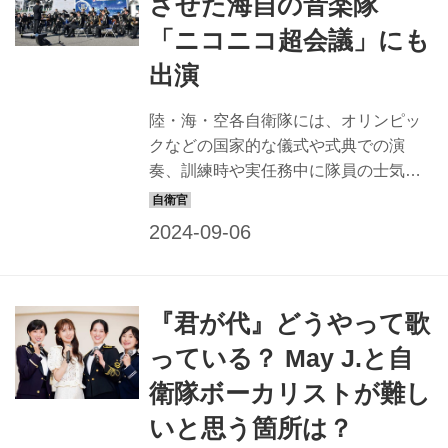
させた海自の音楽隊
進出する。マモルでは、国を守る自衛
「ニコニコ超会議」にも
官の体を守る薬剤官のマルチ・プレイ
ヤーぶりに焦点を当ててみた。 衛生の
出演
隊員としてキャリアアップする薬剤官
薬剤師と自衛官の2つの顔を持つ「薬剤
陸・海・空各自衛隊には、オリンピッ
官」。どんな人が薬剤官になり、どの
クなどの国家的な儀式や式典での演
ような教育と訓練を受けるのだろう
奏、訓練時や実任務中に隊員の士気を
か？そして...
高揚させるための演奏をしたり、一般
国民向けのコンサートや、各種イベン
トでの演奏などで自衛隊を広報する活
動、そして国際親善などを目的とした
演奏を行う「音楽隊」が、全国に合計
『君が代』どうやって歌
32部隊ある。 自衛隊音楽隊は実にさま
ざまな活動をしている。民間のプロ・
っている？ May J.と自
オーケストラに引けをとらない数のコ
衛隊ボーカリストが難し
ンサートをこなし、自衛官としての訓
練を行い、災害が起きれば派遣活動を
いと思う箇所は？
する。 音楽家である前に、国を守る自