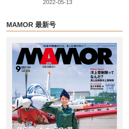
しい部隊の発足により、離島への補給
品輸送や部隊の機動展開がより迅速に
なります。 陸自ではこの部隊の新編に
MAMOR 最新号
向けて、19年より海自術科学校などで
の教育受講・研修および海自部隊への
要員配置により、艦船の運航に必要な
知識・技術を習得するための人材育成
に取り組んでいます。陸から海へ、新
しい時代の輸送部隊を担う人材の教育
現場をリポートします。 陸自隊員が艦
艇の運航を学ぶ！ 艦艇を動かす運航要
員は、陸上での講義と海上での航海...