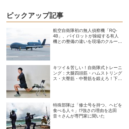
ピックアップ記事
航空自衛隊初の無人偵察機「RQ-
4B」、パイロットが操縦する有人
機との整備の違いを現場のクルーが
語る
キツイ＆苦しい！自衛隊式トレーニ
ング：大腿四頭筋・ハムストリング
ス・大臀筋・中臀筋を鍛えろ！下半
身に負荷をかけるスクワット3種目
特殊部隊は「修士号を持つ、ヘビを
食べる人々」!?強さの理由を志田
音々さんが専門家に聞いた