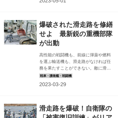
さま復旧せねばならないのだ。その任
務を担う航空施設隊が、実際の爆薬を
使って模擬滑走路を爆破して復旧を行
爆破された滑走路を修繕
うという、大がかりな訓練を行ってい
る。中部航空施設隊がメインとなり、
せよ 最新鋭の重機部隊
最新鋭の機器を導入して行った滑走路
が出動
被害復旧訓練をリポートしよう。 「被
害復旧訓練」に密着。訓練内容を段階
高性能の戦闘機も、前線に弾薬や燃料
別に解説する 実爆をともなう滑走路被
を運ぶ輸送機も、滑走路がなければ任
害復旧訓練は、各航空方面隊の航空施
務を果たすことができない。敵に滑走
設隊が年に1回行う大規模な復旧訓練
路が狙われる理由はそこにある。よっ
だ。取材時は、模擬滑走路の爆破、被
て攻撃されて破損した滑走路は、すぐ
害状況の調査...
さま復旧せねばならないのだ。その任
務を担う航空施設隊が、実際の爆薬を
使って模擬滑走路を爆破して復旧を行
滑走路を爆破！自衛隊の
うという、大がかりな訓練を行ってい
る。中部航空施設隊がメインとなり、
「被害復旧訓練」がリア