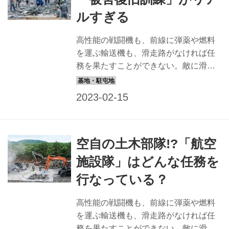
最新鋭の機器を導入して行った滑走路
ルすぎる
被害復旧訓練をリポートしよう。 「被
害復旧訓練」に密着。訓練内容を段階
高性能の戦闘機も、前線に弾薬や燃料
別に解説する 実爆をともなう滑走路被
を運ぶ輸送機も、滑走路がなければ任
害復旧訓練は、各航空方面隊の航空施
務を果たすことができない。敵に滑走
設隊が年に1回行う大規模な復旧訓練
路が狙われる理由はそこにある。よっ
だ。取材時は、模擬滑走路の爆破、被
て攻撃されて破損した滑走路は、すぐ
害状況の調査...
さま復旧せねばならないのだ。その任
務を担う航空施設隊が、実際の爆薬を
使って模擬滑走路を爆破して復旧を行
空自の土木部隊!?「航空
うという、大がかりな訓練を行ってい
る。中部航空施設隊がメインとなり、
施設隊」はどんな任務を
最新鋭の機器を導入して行った滑走路
行なっている？
被害復旧訓練をリポートしよう。 「被
害復旧訓練」に密着。訓練内容を段階
高性能の戦闘機も、前線に弾薬や燃料
別に解説する 実爆をともなう滑走路被
を運ぶ輸送機も、滑走路がなければ任
害復旧訓練は、各航空方面隊の航空施
務を果たすことができない。敵に滑走