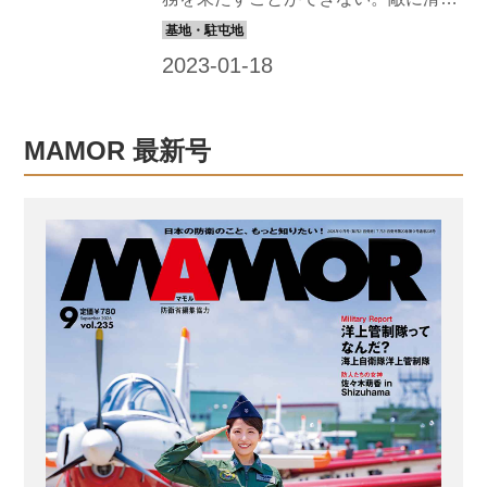
設隊が年に1回行う大規模な復旧訓練
路が狙われる理由はそこにある。よっ
だ。取材時は、模擬滑走路の爆破、被
て攻撃されて破損した滑走路は、すぐ
害状況の調査...
さま復旧せねばならないのだ。その任
務を担う航空施設隊が、実際の爆薬を
使って模擬滑走路を爆破して復旧を行
MAMOR 最新号
うという、大がかりな訓練を行ってい
る。中部航空施設隊がメインとなり、
最新鋭の機器を導入して行った滑走路
被害復旧訓練をリポートしよう。 航空
自衛隊航空施設隊は、どのような任務
を行っているのか？ 航空自衛隊の各方
面隊隷下の基地、分屯基地の施設の維
持・管理の支援を任務とする航空施設
隊。攻撃を受けた滑走路の復旧のほか
にも、さまざ...