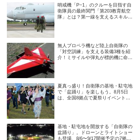
哨戒機「P−1」のクルーを目指す自
衛隊員の最終関門「第203教育航空
隊」とは？第一線を支えるスキルを
身につける長き道のり
無人プロペラ機など陸上自衛隊の
「対空訓練」を支える装備3種を紹
介！ミサイルや弾丸が標的機に命中
すると？
夏真っ盛り！自衛隊の基地・駐屯地
で「盆踊り」を楽しもう。8月5日
は、全国8拠点で夏祭りイベントが
開催予定
基地・駐屯地を開放する「自衛隊の
盆踊り」。ドローンとライトショー
も登場、8/6〜9/17開催予定の7拠点