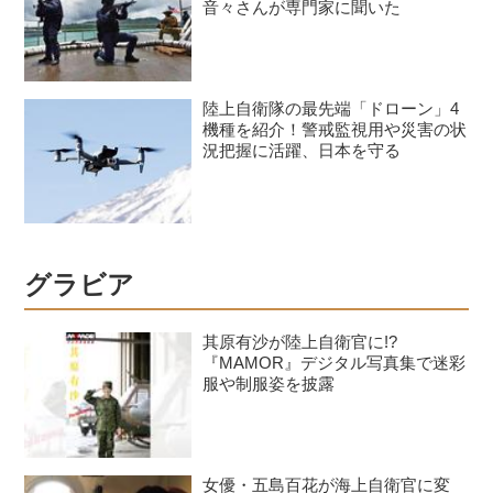
音々さんが専門家に聞いた
陸上自衛隊の最先端「ドローン」4
機種を紹介！警戒監視用や災害の状
況把握に活躍、日本を守る
グラビア
其原有沙が陸上自衛官に!?
『MAMOR』デジタル写真集で迷彩
服や制服姿を披露
女優・五島百花が海上自衛官に変