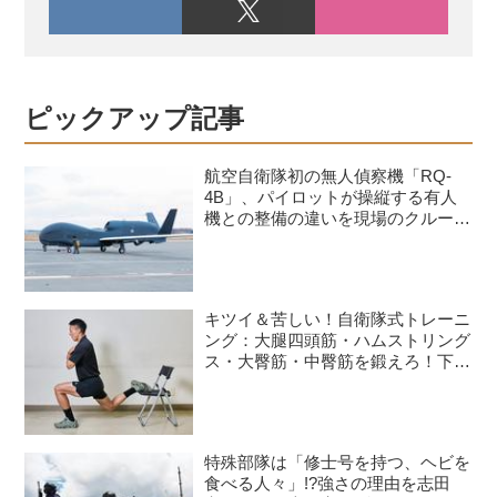
ピックアップ記事
航空自衛隊初の無人偵察機「RQ-
4B」、パイロットが操縦する有人
機との整備の違いを現場のクルーが
語る
キツイ＆苦しい！自衛隊式トレーニ
ング：大腿四頭筋・ハムストリング
ス・大臀筋・中臀筋を鍛えろ！下半
身に負荷をかけるスクワット3種目
特殊部隊は「修士号を持つ、ヘビを
食べる人々」!?強さの理由を志田