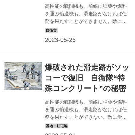
高性能の戦闘機も、前線に弾薬や燃料
を運ぶ輸送機も、滑走路がなければ任
務を果たすことができません。敵に滑
走路が狙われる理由はそこにありま
す。よって攻撃されて破損した滑走路
は、すぐさま復旧せねばならないので
す。その任務を担う航空施設隊が、実
際の爆薬を使って模擬滑走路を爆破し
爆破された滑走路がソッ
て復旧を行うという、大がかりな訓練
を行っています。 ミサイル攻撃による
コーで復旧 自衛隊“特
小弾痕からの復旧訓練という初めての
殊コンクリート”の秘密
取り組みを、これまで培ってきた技量
と新鋭機器の導入で見事にクリアした
高性能の戦闘機も、前線に弾薬や燃料
中部航空施設隊。滑走路の被害復旧任
を運ぶ輸送機も、滑走路がなければ任
務に対し、いったいどのような気概で
務を果たすことができない。敵に滑走
取り組んでいるのだろうか。 方向性を
路が狙われる理由はそこにある。よっ
示した、部隊初の被害復旧訓練 爆破の
て攻撃されて破損した滑走路は、すぐ
直後は一面が...