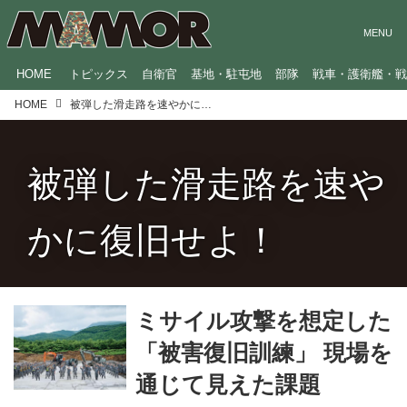
HOME
トピックス
自衛官
基地・駐屯地
部隊
戦車・護衛艦・
HOME
被弾した滑走路を速やかに復旧せよ！
被弾した滑走路を速や
かに復旧せよ！
ミサイル攻撃を想定した
「被害復旧訓練」 現場を
通じて見えた課題