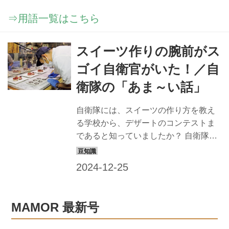
⇒用語一覧はこちら
スイーツ作りの腕前がス
ゴイ自衛官がいた！／自
衛隊の「あま～い話」
自衛隊には、スイーツの作り方を教え
る学校から、デザートのコンテストま
であると知っていましたか？ 自衛隊と
スイーツの、人知れず深まっている甘
くて意外な関係をもっと知りたい方
に、硬軟織り交ぜた「あま～い話」を
進呈しよう。あなたのお好みはどれか
な？ 「デザート甲子園」は陸上自衛隊
MAMOR 最新号
の熱いスイーツバトル！ 陸自の中部方
面隊が、独自の給食向上施策としてデ