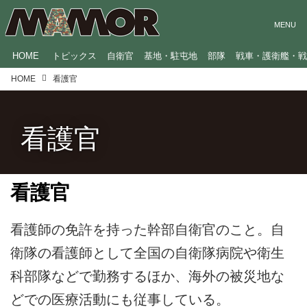
HOME
トピックス
自衛官
基地・駐屯地
部隊
戦車・護衛艦・
HOME
看護官
看護官
看護官
看護師の免許を持った幹部自衛官のこと。自
衛隊の看護師として全国の自衛隊病院や衛生
科部隊などで勤務するほか、海外の被災地な
どでの医療活動にも従事している。