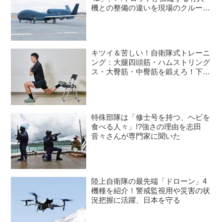
機との整備の違いを現場のクルーが
語る
キツイ＆苦しい！自衛隊式トレーニ
ング：大腿四頭筋・ハムストリング
ス・大臀筋・中臀筋を鍛えろ！下半
身に負荷をかけるスクワット3種目
特殊部隊は「修士号を持つ、ヘビを
食べる人々」!?強さの理由を志田
音々さんが専門家に聞いた
陸上自衛隊の最先端「ドローン」4
機種を紹介！警戒監視用や災害の状
況把握に活躍、日本を守る