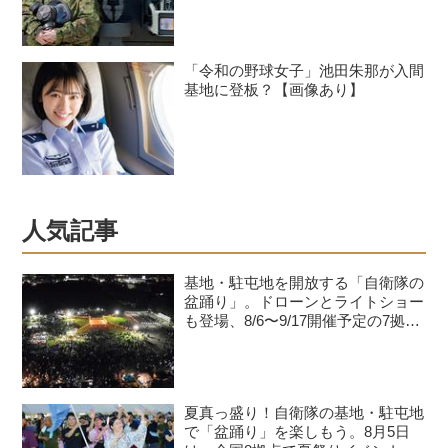
「令和の野球女子」池田朱那が入間
基地に登板？【画像あり】
人気記事
基地・駐屯地を開放する「自衛隊の
盆踊り」。ドローンとライトショー
も登場、8/6〜9/17開催予定の7拠点
を紹介
夏真っ盛り！自衛隊の基地・駐屯地
で「盆踊り」を楽しもう。8月5日