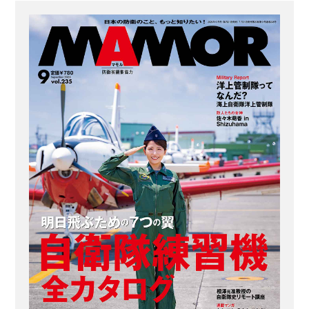
ザートに焦点を当てたコンテストを開
催。 それが2021年度に開催された「デ
ザート甲子園」だ。命名の由来は、中
部方面総監部が所在する兵庫県にある
高校野球の聖地にちなんだもの。 コン
テストの開催が決まると、中部方面隊
に属する各駐屯地から32品ものレシピ
が...