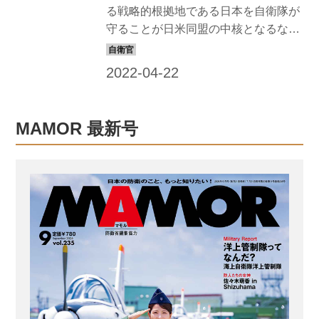
で、その道のりもとても険しい。EOD
る戦略的根拠地である日本を自衛隊が
は数...
守ることが日米同盟の中核となるなら
ば、両者はお互いを信頼できるバディ
としてタッグを組まねばならない。 自
衛隊とアメリカ軍は、いざというとき
に連携できるよう、さまざまな状況を
想定した「日米共同訓練」を実施して
MAMOR 最新号
いる。一部、参加した自衛隊員やアメ
リカ軍人のコメントも交えながら紹介
していこう。 日米共同訓練（Japan-US
Bilateral） 1つの目標に向かって連携強
化 海上自衛隊の護衛艦『こんごう』と
アメリカ海軍の揚陸指揮艦『ブルー・
リッジ』による共同訓練が行われた。
この訓練では、有事を想定した各種戦
術訓練が行われた。こ...