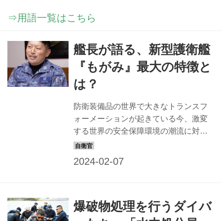
⇒用語一覧はこちら
艦長が語る、新型護衛艦
『もがみ』最大の特徴と
は？
防衛装備品の世界で大きなトランスフ
ォーメーションが起きている今、激変
する世界の安全保障環境の潮流に対応
した新世代護衛艦FFM『もがみ』がデ
ビューした。 FFMとは、対潜・防空能
力を持ち、揚陸部隊や補給部隊などの
護衛を任務とする艦艇フリゲートの
FF（Frigate）に多目的（Multi -
爆破物処理を行うダイバ
Purpose）と機雷（Mine）のMを足した
多機能護衛艦という艦種である。海上