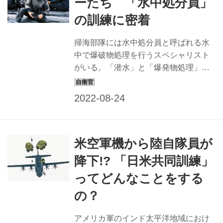
ーたち 「水中処分員」
自衛隊のFFMは『もがみ』だけではな
の訓練に密着
い。すでに進水した同規格の『くま
の』や『のしろ』のほか、さらに数隻
掃海部隊には水中処分員と呼ばれる水
のFFMが建造中だ。 新型護衛艦が誕生
中で爆破物処理を行うスペシャリスト
するきっかけとは？ また、従来の護衛
がいる。「潜水」と「爆発物処理」の
艦に比べFFMの強みとは何か？『もが
掃討という危険を伴う2つの任務が課せ
み』のクルーに...
られた水中処分員の活動を紹介しよ
う。 体ひとつで危険な任務に臨む水中
処分員とは 水中処分員は、Explosive
Ordnance Disposal diverを略してEOD
米空軍機から陸自隊員が
と呼ばれている。EODになるには、潜
水の基礎を学ぶ「スクーバ課程」、よ
降下!? 「日米共同訓練」
り詳しく潜水を学ぶ「潜水課程」を修
ってどんなことをする
了し、爆発物処理について学ぶ「水中
処分課程」を経て初めて配置される。
の？
「潜水」と「爆発物処理」という危険
を伴う2つの任務が課せられているの
アメリカ軍のインド太平洋地域におけ