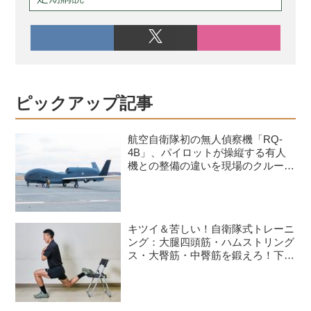
ピックアップ記事
航空自衛隊初の無人偵察機「RQ-
4B」、パイロットが操縦する有人
機との整備の違いを現場のクルーが
語る
キツイ＆苦しい！自衛隊式トレーニ
ング：大腿四頭筋・ハムストリング
ス・大臀筋・中臀筋を鍛えろ！下半
身に負荷をかけるスクワット3種目