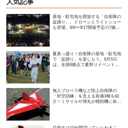
人気記事
基地・駐屯地を開放する「自衛隊の
盆踊り」。ドローンとライトショー
も登場、8/6〜9/17開催予定の7拠点
を紹介
夏真っ盛り！自衛隊の基地・駐屯地
で「盆踊り」を楽しもう。8月5日
は、全国8拠点で夏祭りイベントが
開催予定
無人プロペラ機など陸上自衛隊の
「対空訓練」を支える装備3種を紹
介！ミサイルや弾丸が標的機に命中
すると？
目指すは10分間浮いていられるこ