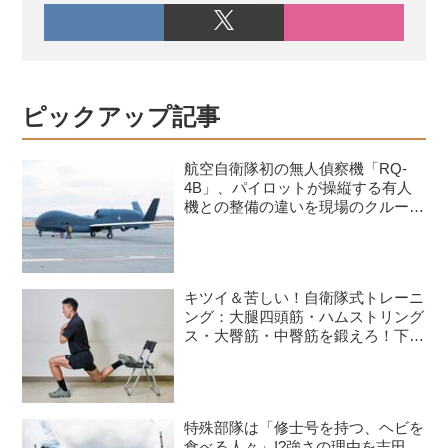
ピックアップ記事
航空自衛隊初の無人偵察機「RQ-
4B」、パイロットが操縦する有人
機との整備の違いを現場のクルーが
語る
キツイ＆苦しい！自衛隊式トレーニ
ング：大腿四頭筋・ハムストリング
ス・大臀筋・中臀筋を鍛えろ！下半
身に負荷をかけるスクワット3種目
特殊部隊は「修士号を持つ、ヘビを
食べる人々」!?強さの理由を志田