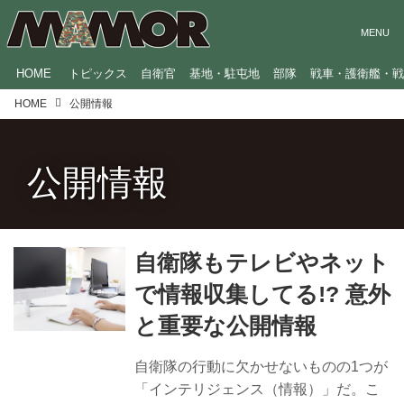
HOME
トピックス
自衛官
基地・駐屯地
部隊
戦車・護衛艦・
HOME
公開情報
公開情報
自衛隊もテレビやネット
で情報収集してる!? 意外
と重要な公開情報
自衛隊の行動に欠かせないものの1つが
「インテリジェンス（情報）」だ。こ