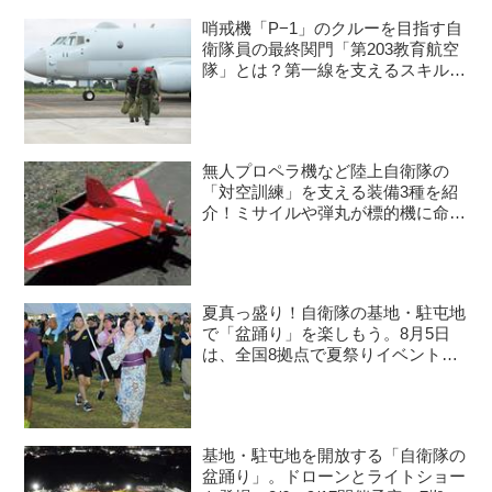
哨戒機「P−1」のクルーを目指す自
衛隊員の最終関門「第203教育航空
隊」とは？第一線を支えるスキルを
身につける長き道のり
無人プロペラ機など陸上自衛隊の
「対空訓練」を支える装備3種を紹
介！ミサイルや弾丸が標的機に命中
すると？
夏真っ盛り！自衛隊の基地・駐屯地
で「盆踊り」を楽しもう。8月5日
は、全国8拠点で夏祭りイベントが
開催予定
基地・駐屯地を開放する「自衛隊の
盆踊り」。ドローンとライトショー