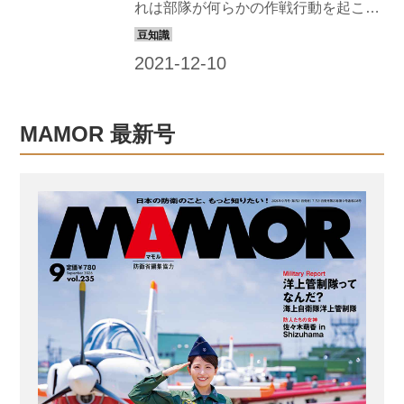
れは部隊が何らかの作戦行動を起こす
のに先立ち、あらかじめ準備しておか
ねばならないもの。陸上自衛隊が収集
する情報資料（インフォメーション）
と、それを分析して得た情報（インテ
リジェンス）について、その収集方法
MAMOR 最新号
を解説しよう。 一般公開されているメ
ディアなどの情報 情報には、隠されて
いるものでなくても一般公開情報
（OPEN−SOURCE INTELLIGENCEの
略でOSINT「オシント」と呼ばれる）
を収集・分析して新たな情報を発見で
きることがある。 例えば、その国で公
になっている情報を収集する。テレビ
やラジオといった放送はも...