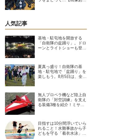
り】
人気記事
基地・駐屯地を開放する
「自衛隊の盆踊り」。ドロ
ーンとライトショーも登
場、8/6〜9/17開催予定の7
拠点を紹介
夏真っ盛り！自衛隊の基
地・駐屯地で「盆踊り」を
楽しもう。8月5日は、全国
8拠点で夏祭りイベントが
開催予定
無人プロペラ機など陸上自
衛隊の「対空訓練」を支え
る装備3種を紹介！ミサイ
ルや弾丸が標的機に命中す
ると？
目指すは10分間浮いていら
れること！水難事故から子
どもを守る「着衣水泳」の
レッスンに密着