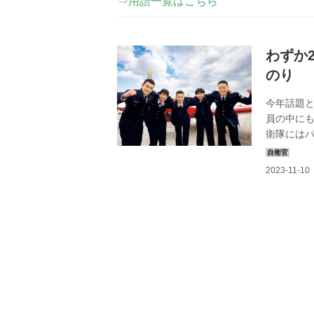
⇒用語一覧はこちら
わずか
のり
今年話題と
員の中に
衛隊には
その学生
か？ それ
衛隊の航空
に“舞う”
お届けしよ
のりだ！ 海