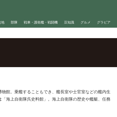
屯地
部隊
戦車・護衛艦・戦闘機
豆知識
グルメ
グラビア
博物館。乗艦することもでき、艦長室や士官室などの艦内生
は「海上自衛隊呉史料館」。海上自衛隊の歴史や艦艇、任務