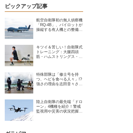
ピックアップ記事
航空自衛隊初の無人偵察機
「RQ-4B」、パイロットが
操縦する有人機との整備の
違いを現場のクルーが語る
キツイ＆苦しい！自衛隊式
トレーニング：大腿四頭
筋・ハムストリングス・大
臀筋・中臀筋を鍛えろ！下
半身に負荷をかけるスクワ
ット3種目
特殊部隊は「修士号を持
つ、ヘビを食べる人々」!?
強さの理由を志田音々さん
が専門家に聞いた
陸上自衛隊の最先端「ドロ
ーン」4機種を紹介！警戒
監視用や災害の状況把握に
活躍、日本を守る