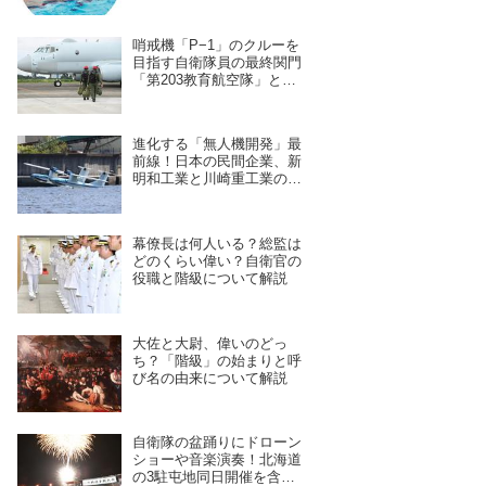
哨戒機「P−1」のクルーを
目指す自衛隊員の最終関門
「第203教育航空隊」と
は？第一線を支えるスキル
を身につける長き道のり
進化する「無人機開発」最
前線！日本の民間企業、新
明和工業と川崎重工業の新
型ドローンの実力とは？
幕僚長は何人いる？総監は
どのくらい偉い？自衛官の
役職と階級について解説
大佐と大尉、偉いのどっ
ち？「階級」の始まりと呼
び名の由来について解説
自衛隊の盆踊りにドローン
ショーや音楽演奏！北海道
の3駐屯地同日開催を含