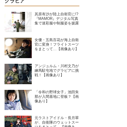
グラビア
其原有沙が陸上自衛官に!?
『MAMOR』デジタル写真
集で迷彩服や制服姿を披露
女優・五島百花が海上自衛
官に変身！フライトスーツ
をまとって…【画像あり】
アンジュルム・川村文乃が
練馬駐屯地でグラビアに挑
戦！【画像あり】
「令和の野球女子」池田朱
那が入間基地に登板？【画
像あり】
元ラストアイドル・長月翠
が、自衛隊のウェットスー
ツをまとって…【画像あ