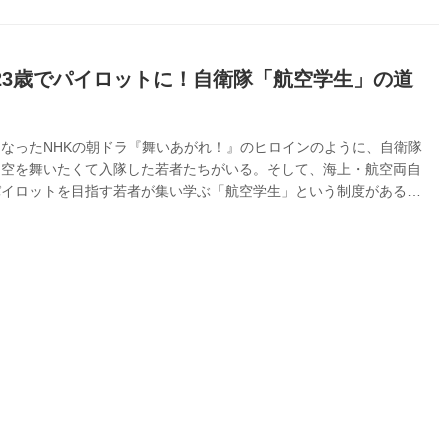
23歳でパイロットに！自衛隊「航空学生」の道
なったNHKの朝ドラ『舞いあがれ！』のヒロインのように、自衛隊
も空を舞いたくて入隊した若者たちがいる。そして、海上・航空両自
パイロットを目指す若者が集い学ぶ「航空学生」という制度がある。
たちは、どんな夢を抱いて日々、どんな訓練に励んでいるのだろう
を知ろうと、山口県の防府北基地で2年間の集団生活を送る、航空自
学生に密着した。ただ“飛ぶ”だけでなく、国を守り人を助けるため
パイロットになるために全国から集まった学生たちが奮闘する模様を
う。 海上自衛隊と航空自衛隊で採用 これが航空学生の汗と涙の道
上自衛隊と航空...